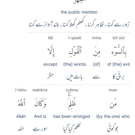
the public mention
زور سے کہنا۔ ظاہر کرنا۔ کھلم کھلا کہنا۔ بلند آواز سے کہنا
illā
l-qawli
mina
bil-sūi
بِٱلسُّوٓءِ
مِنَ
ٱلْقَوْلِ
إِلَّا
except
[the] words
[of]
of [the] evil
برائی کا
سے
بات میں
مگر
l-lahu
wakāna
ẓulima
man
مَن
ظُلِمَۚ
وَكَانَ
ٱللَّهُ
Allah
And is
has been wronged
(by the one) who
جو کوئی
ظلم کیا گیا
اور ہے
اللہ