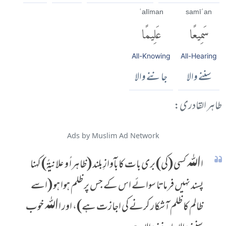
ʿalīman
samīʿan
سَمِيعًا
عَلِيمًا
All-Knowing
All-Hearing
سننے والا
جاننے والا
طاہر القادری:
Ads by Muslim Ad Network
اﷲ کسی (کی) بری بات کا بآوازِ بلند (ظاہراً و علانیۃً) کہنا
پسند نہیں فرماتا سوائے اس کے جس پر ظلم ہوا ہو (اسے
ظالم کا ظلم آشکار کرنے کی اجازت ہے)، اور اﷲ خوب