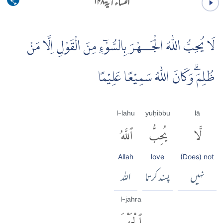
النساء آية ۱۴۸
لَا يُحِبُّ اللّٰهُ الْجَــهْرَ بِالسُّوْۤءِ مِنَ الْقَوْلِ اِلَّا مَنْ
ظُلِمَۗ وَكَانَ اللّٰهُ سَمِيْعًا عَلِيْمًا
l-lahu
yuḥibbu
lā
لَّا
يُحِبُّ
ٱللَّهُ
Allah
love
(Does) not
نہیں
پسند کرتا
اللہ
l-jahra
ٱلْجَهْرَ