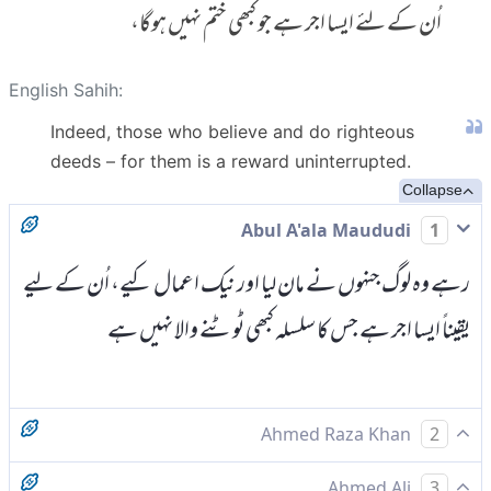
اُن کے لئے ایسا اجر ہے جو کبھی ختم نہیں ہوگا،
English Sahih:
Indeed, those who believe and do righteous
deeds – for them is a reward uninterrupted.
Collapse
Abul A'ala Maududi
1
رہے وہ لوگ جنہوں نے مان لیا اور نیک اعمال کیے، اُن کے لیے
یقیناً ایسا اجر ہے جس کا سلسلہ کبھی ٹوٹنے والا نہیں ہے
Ahmed Raza Khan
2
بیشک جو ایمان لائے اور اچھے کام کیے ان کے لیے بے انتہا
Ahmed Ali
3