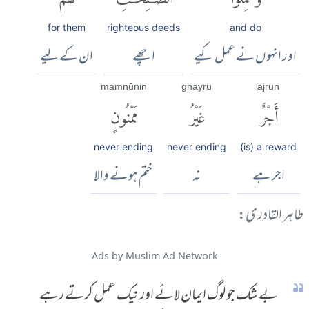
for them
righteous deeds
and do
اور انہوں نے عمل کیے
اچھے
ان کے لیے
mamnūnin
ghayru
ajrun
أَجْرٌ
غَيْرُ
مَمْنُونٍ
never ending
never ending
(is) a reward
اجر ہے
نہ
ختم ہونے والا
طاہر القادری:
Ads by Muslim Ad Network
بے شک جو لوگ ایمان لائے اور نیک عمل کرتے رہے