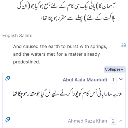
آسمان کا) پانی ایک ہی کام کے لئے جمع ہو گیا جو (اُن کی
ہلاکت کے لئے) پہلے سے مقرر ہو چکا تھا،
English Sahih:
And caused the earth to burst with springs,
and the waters met for a matter already
predestined.
Collapse
Abul A'ala Maududi
1
اور یہ سارا پانی اُس کام کو پورا کرنے لیے مل گیا جو مقدر ہو چکا تھا
Ahmed Raza Khan
2