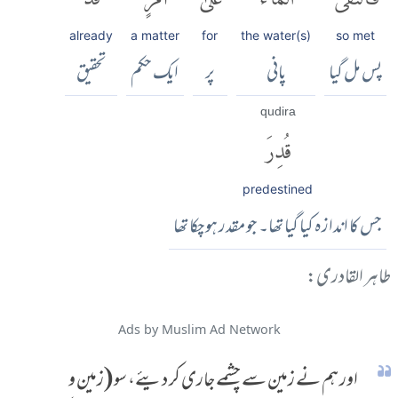
already
a matter
for
the water(s)
so met
پس مل گیا
پانی
پر
ایک حکم
تحقیق
qudira
قُدِرَ
predestined
جس کا اندازہ کیا گیا تھا۔ جو مقدر ہوچکا تھا
طاہر القادری:
Ads by Muslim Ad Network
اور ہم نے زمین سے چشمے جاری کر دیئے، سو (زمین و