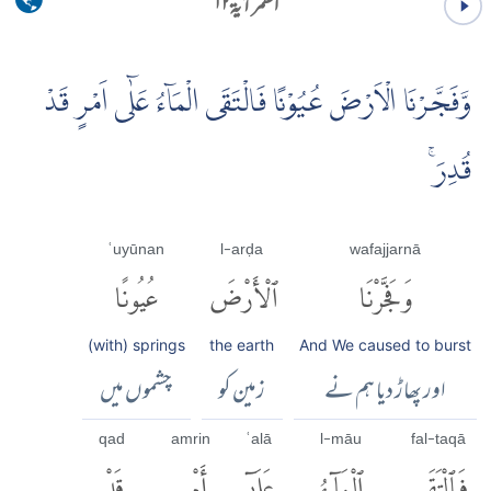
القمر آية ۱۲
وَّفَجَّرْنَا الْاَرْضَ عُيُوْنًا فَالْتَقَى الْمَاۤءُ عَلٰۤى اَمْرٍ قَدْ
قُدِرَۚ
ʿuyūnan
l-arḍa
wafajjarnā
وَفَجَّرْنَا
ٱلْأَرْضَ
عُيُونًا
(with) springs
the earth
And We caused to burst
اور پھاڑ دیا ہم نے
زمین کو
چشموں میں
qad
amrin
ʿalā
l-māu
fal-taqā
فَٱلْتَقَى
ٱلْمَآءُ
عَلَىٰٓ
أَمْرٍ
قَدْ