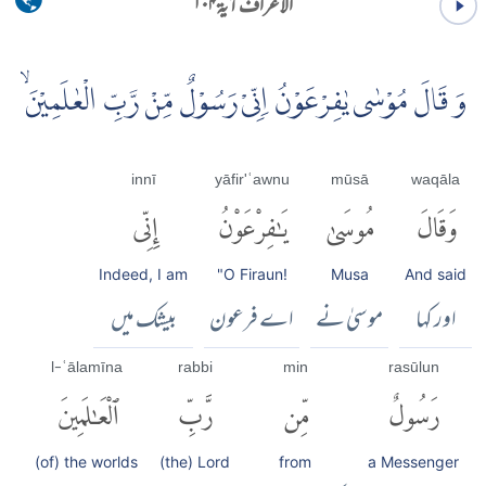
الاعراف آية ۱۰۴
وَ قَالَ مُوْسٰى يٰفِرْعَوْنُ اِنِّىْ رَسُوْلٌ مِّنْ رَّبِّ الْعٰلَمِيْنَۙ
innī
yāfir'ʿawnu
mūsā
waqāla
وَقَالَ
مُوسَىٰ
يَٰفِرْعَوْنُ
إِنِّى
Indeed, I am
"O Firaun!
Musa
And said
اور کہا
موسیٰ نے
اے فرعون
بیشک میں
l-ʿālamīna
rabbi
min
rasūlun
رَسُولٌ
مِّن
رَّبِّ
ٱلْعَٰلَمِينَ
(of) the worlds
(the) Lord
from
a Messenger