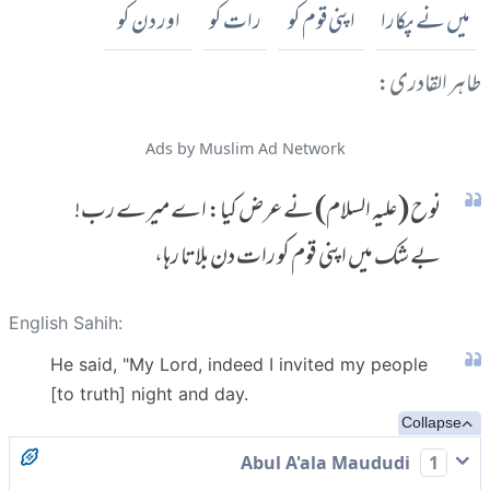
میں نے پکارا
اپنی قوم کو
رات کو
اور دن کو
طاہر القادری:
Ads by Muslim Ad Network
نوح (علیہ السلام) نے عرض کیا: اے میرے رب!
بے شک میں اپنی قوم کو رات دن بلاتا رہا،
English Sahih:
He said, "My Lord, indeed I invited my people
[to truth] night and day.
Collapse
Abul A'ala Maududi
1