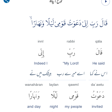
نوح آية ۵
قَالَ رَبِّ اِنِّىْ دَعَوْتُ قَوْمِىْ لَيْلًا وَّنَهَارًا ۙ
innī
rabbi
qāla
قَالَ
رَبِّ
إِنِّى
Indeed I
"My Lord!
He said
اس نے کہا
اے میرے رب
بیشک میں نے
wanahāran
laylan
qawmī
daʿawtu
دَعَوْتُ
قَوْمِى
لَيْلًا
وَنَهَارًا
and day
night
my people
invited