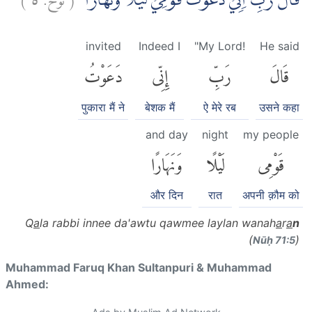
قَالَ رَبِّ اِنِّيْ دَعَوْتُ قَوْمِيْ لَيْلًا وَّنَهَارًاۙ
invited
Indeed I
"My Lord!
He said
قَالَ
رَبِّ
إِنِّى
دَعَوْتُ
पुकारा मैं ने
बेशक मैं
ऐ मेरे रब
उसने कहा
and day
night
my people
قَوْمِى
لَيْلًا
وَنَهَارًا
और दिन
रात
अपनी क़ौम को
Q
a
la rabbi innee da'awtu qawmee laylan wanah
a
r
a
n
(
)
Nūḥ 71:5
Muhammad Faruq Khan Sultanpuri & Muhammad
Ahmed: