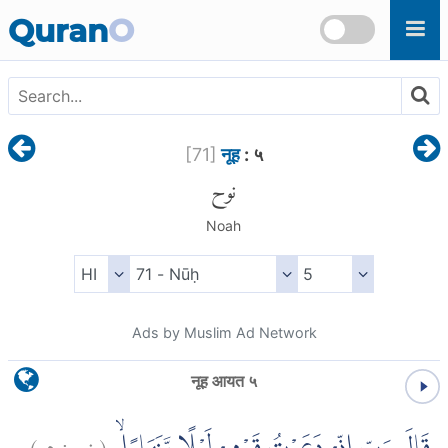
Skip to main content
Quran
O
[
71
]
नूह
: ५
نوح
Noah
Ads by Muslim Ad Network
नूह आयत ५
)
٥
نوح:
(