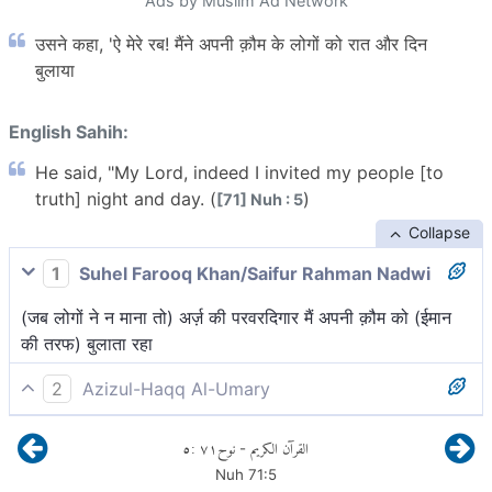
Ads by Muslim Ad Network
उसने कहा, 'ऐ मेरे रब! मैंने अपनी क़ौम के लोगों को रात और दिन
बुलाया
English Sahih:
He said, "My Lord, indeed I invited my people [to
truth] night and day. (
)
[71] Nuh : 5
Collapse
1
Suhel Farooq Khan/Saifur Rahman Nadwi
(जब लोगों ने न माना तो) अर्ज़ की परवरदिगार मैं अपनी क़ौम को (ईमान
की तरफ) बुलाता रहा
2
Azizul-Haqq Al-Umary
नूह़ ने कहाः मेरे पालनहार! मैंने बुलाया अपनी जाति को (तेरी ओर) रात
٥
:
٧١
نوح
القرآن الكريم
-
और दिन।
Nuh
71
:
5