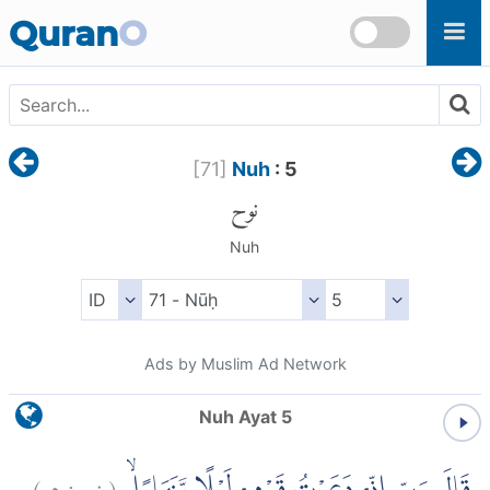
Skip to main content
Quran
O
[
71
]
Nuh
: 5
نوح
Nuh
Ads by Muslim Ad Network
Nuh Ayat 5
)
٥
نوح:
(