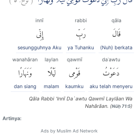
قَالَ رَبِّ اِنِّيْ دَعَوْتُ قَوْمِيْ لَيْلًا وَّنَهَارًاۙ
innī
rabbi
qāla
قَالَ
رَبِّ
إِنِّى
sesungguhnya Aku
ya Tuhanku
(Nuh) berkata
wanahāran
laylan
qawmī
daʿawtu
دَعَوْتُ
قَوْمِى
لَيْلًا
وَنَهَارًا
dan siang
malam
kaumku
aku telah menyeru
Qāla Rabbi 'Innī Da`awtu Qawmī Laylāan Wa
Nahārāan. (
)
Nūḥ 71:5
Artinya:
Ads by Muslim Ad Network