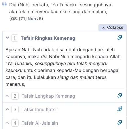
Dia (Nuh) berkata, “Ya Tuhanku, sesungguhnya
aku telah menyeru kaumku siang dan malam,
(
)
QS. [71] Nuh : 5
Collapse
1
Tafsir Ringkas Kemenag
Ajakan Nabi Nuh tidak disambut dengan baik oleh
kaumnya, maka
dia
Nabi Nuh mengadu kepada Allah,
“
Ya Tuhanku, sesungguhnya aku telah menyeru
kaumku
untuk beriman kepada-Mu dengan berbagai
cara, dan itu kulakukan
siang dan malam
terus
menerus,
2
Tafsir Lengkap Kemenag
Nabi Nuh mengeluhkan sikap kaumnya kepada Allah
3
Tafsir Ibnu Katsir
bahwa sekalipun ia sudah menyeru umatnya siang
Allah Swt. menceritakan tentang Nuh a.s., bahwa Dia
dan malam, tetapi mereka tetap tidak
4
Tafsir Al-Jalalain
telah mengutusnya kepada kaumnya dan
menghiraukannya. Bahkan, mereka semakin diseru,