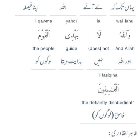
یہاں تک کہ
لے آئے
اللہ
اپنا فیصلہ
l-qawma
yahdī
lā
wal-lahu
وَٱللَّهُ
لَا
يَهْدِى
ٱلْقَوْمَ
the people
guide
(does) not
And Allah
اور اللہ
نہیں
ہدایت دیتا
لوگوں کو
l-fāsiqīna
ٱلْفَٰسِقِينَ
the defiantly disobedient"
فاسق (لوگوں کو)
طاہر القادری: