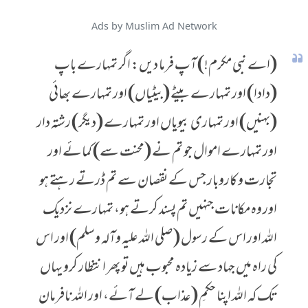
Ads by Muslim Ad Network
(اے نبی مکرم!) آپ فرما دیں: اگر تمہارے باپ
(دادا) اور تمہارے بیٹے (بیٹیاں) اور تمہارے بھائی
(بہنیں) اور تمہاری بیویاں اور تمہارے (دیگر) رشتہ دار
اور تمہارے اموال جو تم نے (محنت سے) کمائے اور
تجارت و کاروبار جس کے نقصان سے تم ڈرتے رہتے ہو
اور وہ مکانات جنہیں تم پسند کرتے ہو، تمہارے نزدیک
اللہ اور اس کے رسول (صلی اللہ علیہ وآلہ وسلم) اور اس
کی راہ میں جہاد سے زیادہ محبوب ہیں تو پھر انتظار کرو یہاں
تک کہ اللہ اپنا حکمِ (عذاب) لے آئے، اور اللہ نافرمان