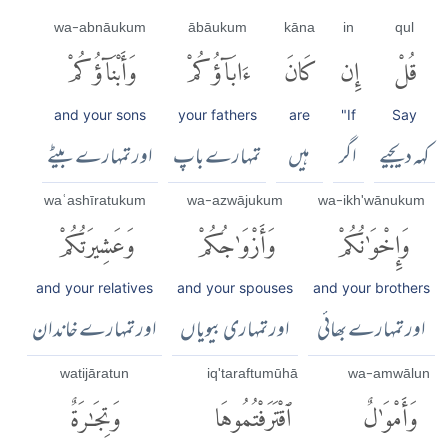
wa-abnāukum
ābāukum
kāna
in
qul
قُلْ
إِن
كَانَ
ءَابَآؤُكُمْ
وَأَبْنَآؤُكُمْ
and your sons
your fathers
are
"If
Say
کہہ دیجیے
اگر
ہیں
تمہارے باپ
اور تمہارے بیٹے
waʿashīratukum
wa-azwājukum
wa-ikh'wānukum
وَإِخْوَٰنُكُمْ
وَأَزْوَٰجُكُمْ
وَعَشِيرَتُكُمْ
and your relatives
and your spouses
and your brothers
اور تمہارے بھائی
اور تمہاری بیویاں
اور تمہارے خاندان
watijāratun
iq'taraftumūhā
wa-amwālun
وَأَمْوَٰلٌ
ٱقْتَرَفْتُمُوهَا
وَتِجَٰرَةٌ