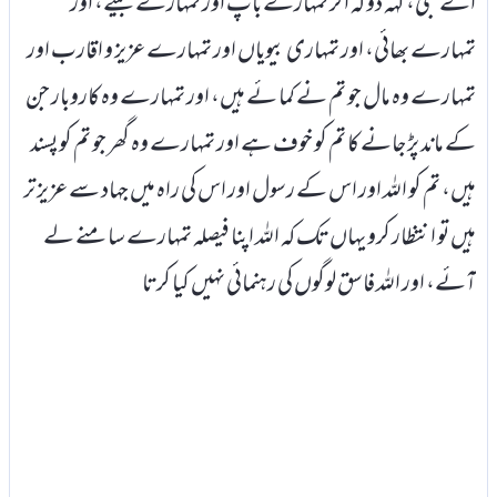
اے نبیؐ، کہہ دو کہ اگر تمہارے باپ اور تمہارے بیٹے، اور
تمہارے بھائی، اور تمہاری بیویاں اور تمہارے عزیز و اقارب اور
تمہارے وہ مال جو تم نے کما ئے ہیں، اور تمہارے وہ کاروبار جن
کے ماند پڑ جانے کا تم کو خوف ہے اور تمہارے وہ گھر جو تم کو پسند
ہیں، تم کو اللہ اور اس کے رسول اور اس کی راہ میں جہاد سے عزیز تر
ہیں تو انتظار کرو یہاں تک کہ اللہ اپنا فیصلہ تمہارے سامنے لے
آئے، اور اللہ فاسق لوگوں کی رہنمائی نہیں کیا کرتا