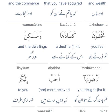
and the commerce
that you have acquired
and wealth
اور مال
کمایا تم نے ان کو
اور تجارت
wamasākinu
kasādahā
takhshawna
تَخْشَوْنَ
كَسَادَهَا
وَمَسَٰكِنُ
and the dwellings
a decline (in) it
you fear
تم ڈرتے ہو
اس کے گھاٹے سے
اور گھر
ilaykum
aḥabba
tarḍawnahā
تَرْضَوْنَهَآ
أَحَبَّ
إِلَيْكُم
to you
(are) more beloved
you delight (in) it
تم پسند کرتے ہو ان کو
زیادہ پیارے ہیں
تمہاری طرف
warasūlihi
l-lahi
mina