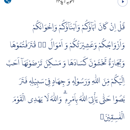
التوبہ آية ۲۴
قُلْ اِنْ كَانَ اٰبَاۤؤُكُمْ وَاَبْنَاۤؤُكُمْ وَاِخْوَانُكُمْ
وَاَزْوَاجُكُمْ وَعَشِيْرَتُكُمْ وَ اَمْوَالُ ِ قْتَرَفْتُمُوْهَا
وَتِجَارَةٌ تَخْشَوْنَ كَسَادَهَا وَ مَسٰكِنُ تَرْضَوْنَهَاۤ اَحَبَّ
اِلَيْكُمْ مِّنَ اللّٰهِ وَرَسُوْلِهٖ وَ جِهَادٍ فِىْ سَبِيْلِهٖ فَتَرَ
بَّصُوْا حَتّٰى يَأْتِىَ اللّٰهُ بِاَمْرِهٖ ۗ وَاللّٰهُ لَا يَهْدِى الْقَوْمَ
الْفٰسِقِيْنَ