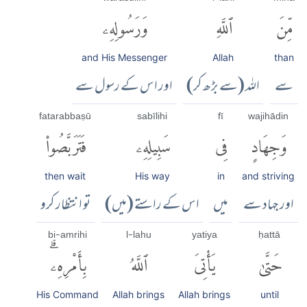
مِّنَ
ٱللَّهِ
وَرَسُولِهِۦ
and His Messenger
Allah
than
سے
اللہ (سے بڑھ کر)
اور اس کے رسول سے
fatarabbaṣū
sabīlihi
fī
wajihādin
وَجِهَادٍ
فِى
سَبِيلِهِۦ
فَتَرَبَّصُوا۟
then wait
His way
in
and striving
اور جہاد سے
میں
اس کے راستے (میں)
تو انتظار کرو
bi-amrihi
l-lahu
yatiya
ḥattā
حَتَّىٰ
يَأْتِىَ
ٱللَّهُ
بِأَمْرِهِۦۗ
His Command
Allah brings
Allah brings
until