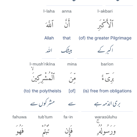
l-laha
anna
l-akbari
ٱلْأَكْبَرِ
أَنَّ
ٱللَّهَ
Allah
that
(of) the greater Pilgrimage
اکبر کے
بیشک
اللہ
l-mush'rikīna
mina
barīon
بَرِىٓءٌ
مِّنَ
ٱلْمُشْرِكِينَۙ
(to) the polytheists
[of]
(is) free from obligations
بری الذمہ ہے
سے
مشرکوں سے
fahuwa
tub'tum
fa-in
warasūluhu
وَرَسُولُهُۥۚ
فَإِن
تُبْتُمْ
فَهُوَ