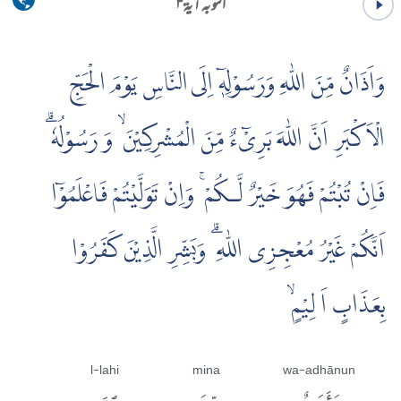
التوبہ آية ۳
وَاَذَانٌ مِّنَ اللّٰهِ وَرَسُوْلِهٖۤ اِلَى النَّاسِ يَوْمَ الْحَجِّ
الْاَكْبَرِ اَنَّ اللّٰهَ بَرِىْۤءٌ مِّنَ الْمُشْرِكِيْنَ ۙ وَ رَسُوْلُهٗ ۗ
فَاِنْ تُبْتُمْ فَهُوَ خَيْرٌ لَّـكُمْ ۚ وَاِنْ تَوَلَّيْتُمْ فَاعْلَمُوْۤا
اَنَّكُمْ غَيْرُ مُعْجِزِى اللّٰهِ ۗ وَبَشِّرِ الَّذِيْنَ كَفَرُوْا
بِعَذَابٍ اَ لِيْمٍۙ
l-lahi
mina
wa-adhānun