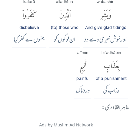
kafarū
alladhīna
wabashiri
وَبَشِّرِ
ٱلَّذِينَ
كَفَرُوا۟
disbelieve
(to) those who
And give glad tidings
اور خوش خبری دے دو
ان لوگوں کو
جنہوں نے کفر کیا
alīmin
biʿadhābin
بِعَذَابٍ
أَلِيمٍ
painful
of a punishment
عذاب کی
دردناک
طاہر القادری:
Ads by Muslim Ad Network