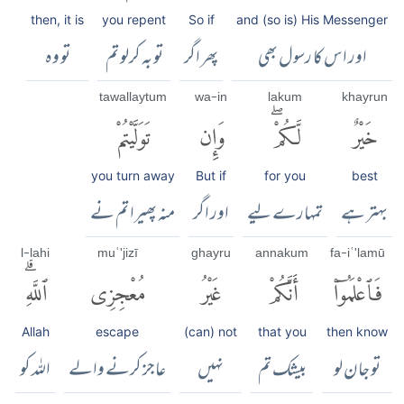
then, it is
you repent
So if
and (so is) His Messenger
اور اس کا رسول بھی
پھر اگر
تو بہ کرلو تم
تو وہ
tawallaytum
wa-in
lakum
khayrun
خَيْرٌ
لَّكُمْۖ
وَإِن
تَوَلَّيْتُمْ
you turn away
But if
for you
best
بہتر ہے
تمہارے لیے
اور اگر
منہ پھیرا تم نے
l-lahi
muʿ'jizī
ghayru
annakum
fa-iʿ'lamū
فَٱعْلَمُوٓا۟
أَنَّكُمْ
غَيْرُ
مُعْجِزِى
ٱللَّهِۗ
Allah
escape
(can) not
that you
then know
تو جان لو
بیشک تم
نہیں
عاجز کرنے والے
اللہ کو