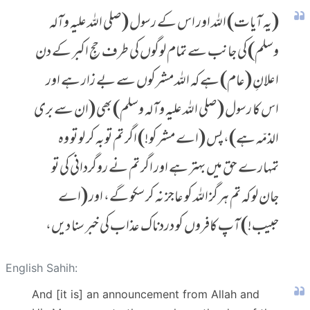
(یہ آیات) اللہ اور اس کے رسول (صلی اللہ علیہ وآلہ
وسلم) کی جانب سے تمام لوگوں کی طرف حجِ اکبر کے دن
اعلانِ (عام) ہے کہ اللہ مشرکوں سے بے زار ہے اور
اس کا رسول (صلی اللہ علیہ وآلہ وسلم) بھی (ان سے بری
الذمّہ ہے)، پس (اے مشرکو!) اگر تم توبہ کر لو تو وہ
تمہارے حق میں بہتر ہے اور اگر تم نے روگردانی کی تو
جان لو کہ تم ہرگز اللہ کو عاجز نہ کر سکو گے، اور (اے
حبیب!) آپ کافروں کو دردناک عذاب کی خبر سنا دیں،
English Sahih:
And [it is] an announcement from Allah and