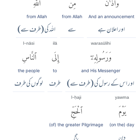
وَأَذَٰنٌ
مِّنَ
ٱللَّهِ
from Allah
from Allah
And an announcement
اور اعلان ہے
سے
اللہ کی (طرف سے)
l-nāsi
ilā
warasūlihi
وَرَسُولِهِۦٓ
إِلَى
ٱلنَّاسِ
the people
to
and His Messenger
اور اس کے رسول کی ( طرف سے)
طرف
لوگوں کی طرف
l-ḥaji
yawma
يَوْمَ
ٱلْحَجِّ
(of) the greater Pilgrimage
(on the) day
دن
حج