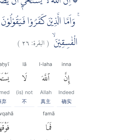
اِنَّ اللّٰهَ لَا يَسْتَحْيٖٓ اَنْ يَّضْرِبَ
وَاَمَّا الَّذِيْنَ كَفَرُوْا فَيَقُوْلُوْنَ م
)
٢٦
البقرة:
(
الْفٰسِقِيْنَۙ
aḥyī
lā
l-laha
inna
إِنَّ
ٱللَّهَ
لَا
يَسْتَ
amed
(is) not
Allah
Indeed
嫌弃
不
真主
确实
wqahā
famā
فَمَا
فَوْقَهَ