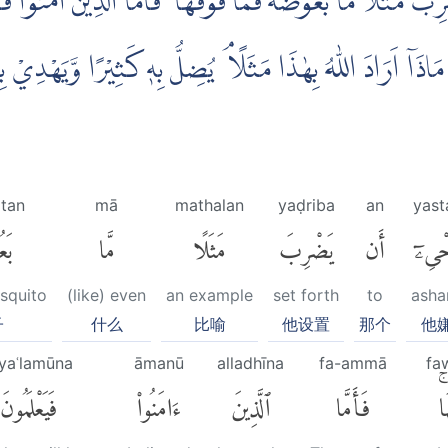
 مَثَلًا مَّا بَعُوْضَةً فَمَا فَوْقَهَا ۗ فَاَمَّا الَّذِيْنَ اٰمَنُوْا فَيَعْل
َاذَآ اَرَادَ اللّٰهُ بِهٰذَا مَثَلًا ۘ يُضِلُّ بِهٖ كَثِيْرًا وَّيَهْدِيْ بِهٖ 
atan
mā
mathalan
yaḍriba
an
yast
حْىِۦٓ
أَن
يَضْرِبَ
مَثَلًا
مَّا
بَع
squito
(like) even
an example
set forth
to
ash
子
什么
比喻
他设置
那个
他
yaʿlamūna
āmanū
alladhīna
fa-ammā
fa
اۚ
فَأَمَّا
ٱلَّذِينَ
ءَامَنُوا۟
فَيَعْلَمُونَ