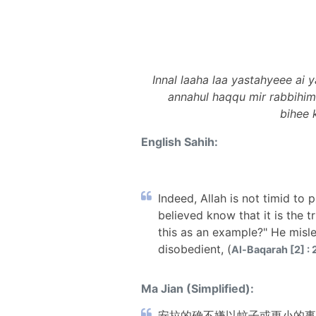
Innal laaha laa yastahyeee a
annahul haqqu mir rabbihi
bihee 
English Sahih:
Indeed, Allah is not timid to
believed know that it is the t
this as an example?" He misl
disobedient, (
Al-Baqarah [2] : 
Ma Jian (Simplified):
安拉的确不嫌以蚊子或更小的事