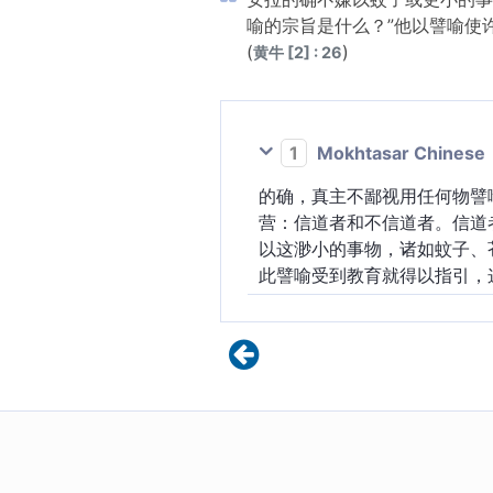
喻的宗旨是什么？”他以譬喻使
(
)
黄牛 [2] : 26
1
Mokhtasar Chinese
的确，真主不鄙视用任何物譬
营：信道者和不信道者。信道
以这渺小的事物，诸如蚊子、
此譬喻受到教育就得以指引，