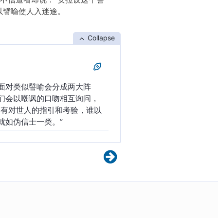
以譬喻使人入迷途。
Collapse
面对类似譬喻会分成两大阵
们会以嘲讽的口吻相互询问，
中有对世人的指引和考验，谁以
就如伪信士一类。”