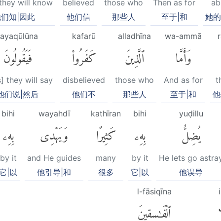
 they will know
believed
those who
Then as for
ab
们知|因此
他们信
那些人
至于|和
她的
fayaqūlūna
kafarū
alladhīna
wa-ammā
وَأَمَّا
ٱلَّذِينَ
كَفَرُوا۟
فَيَقُولُونَ
] they will say
disbelieved
those who
And as for
t
他们说|然后
他们不
那些人
至于|和
他
bihi
wayahdī
kathīran
bihi
yuḍillu
يُضِلُّ
بِهِۦ
كَثِيرًا
وَيَهْدِى
بِهِۦ
by it
and He guides
many
by it
He lets go astra
它|以
他引导|和
很多
它|以
他误导
l-fāsiqīna
i
ا
ٱلْفَٰسِقِينَ