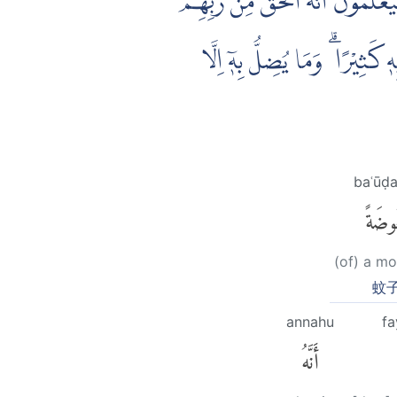
۞ َمُوْنَ اَنَّهُ الْحَقُّ مِنْ رَّبِّهِمْ
ۚ كَثِيْرًا ۗ وَمَا يُضِلُّ بِهٖٓ اِلَّا
baʿūḍ
ُوضَةً
(of) a mo
蚊
annahu
fa
أَنَّهُ