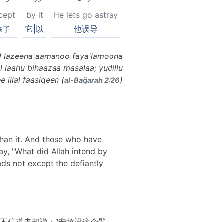
cept
by it
He lets go astray
除了
它|以
他误导
al lazeena aamanoo faya'lamoona
laahu bihaazaa masalaa; yudillu
illal faasiqeen (
)
al-Baq̈arah 2:26
 than it. And those who have
say, "What did Allah intend by
ds not except the defiantly
不信道者却说：“安拉设这个譬