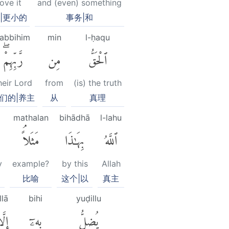
ove it
and (even) something
|更小的
事务|和
rabbihim
min
l-ḥaqu
ٱلْحَقُّ
مِن
رَّبِّهِمْۖ
heir Lord
from
(is) the truth
们的|养主
从
真理
mathalan
bihādhā
l-lahu
ٱللَّهُ
بِهَٰذَا
مَثَلاًۘ
y
example?
by this
Allah
比喻
这个|以
真主
llā
bihi
yuḍillu
يُضِلُّ
بِهِۦٓ
إِلَّ