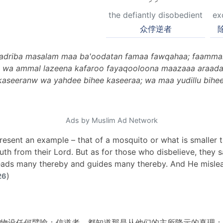
the defiantly disobedient
ex
众侼逆者
i yadriba masalam maa ba'oodatan famaa fawqahaa; faamm
m wa ammal lazeena kafaroo fayaqooloona maazaaa araadal 
kaseeranw wa yahdee bihee kaseeraa; wa maa yudillu biheee 
Ads by Muslim Ad Network
 present an example – that of a mosquito or what is smaller
ruth from their Lord. But as for those who disbelieve, they 
eads many thereby and guides many thereby. And He mislea
)
26
物设任何譬喻；信道者，都知道那是从他们的主所降示的真理；