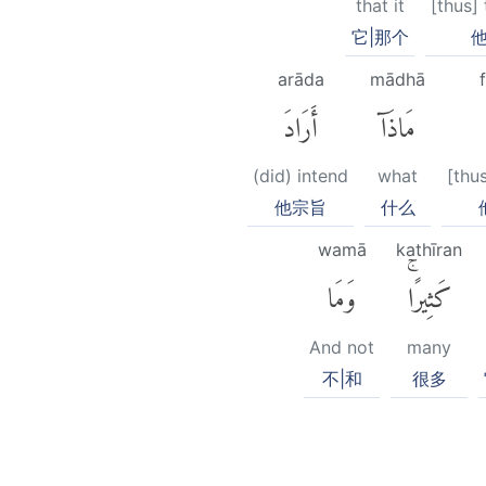
that it
[thus]
它|那个
他
arāda
mādhā
مَاذَآ
أَرَادَ
(did) intend
what
[thus
他宗旨
什么
wamā
kathīran
كَثِيرًاۚ
وَمَا
And not
many
不|和
很多