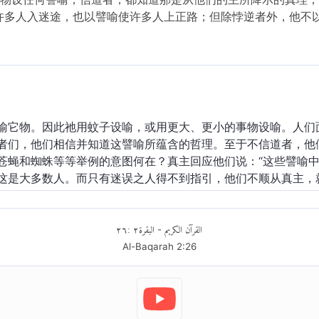
许多人入迷途，也以譬喻使许多人上正路；但除悖逆者外，他不
喻它物。因此祂用蚊子设喻，或用更大、更小的事物设喻。人们
者们，他们相信并知道这譬喻所蕴含的哲理。至于不信道者，他
苍蝇和蜘蛛等等举例的意图何在？真主回应他们说：“这些譬喻
这是大多数人。而只有迷误之人得不到指引，他们不顺从真主，
٢٦
:
٢
البقرة
القرآن الكريم
-
Al-Baqarah
2
:
26