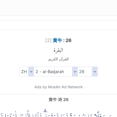
[
2
]
黄牛
: 26
البقرة
القرآن الكريم
Ads by Muslim Ad Network
黄牛 诗 26