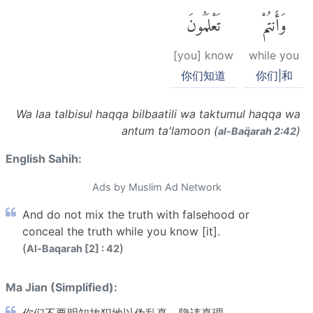
وَأَنتُمْ
تَعْلَمُونَ
[you] know
while you
你们知道
你们|和
Wa laa talbisul haqqa bilbaatili wa taktumul haqqa wa
antum ta'lamoon (
)
al-Baq̈arah 2:42
English Sahih:
Ads by Muslim Ad Network
And do not mix the truth with falsehood or
conceal the truth while you know [it].
(
)
Al-Baqarah [2] : 42
Ma Jian (Simplified):