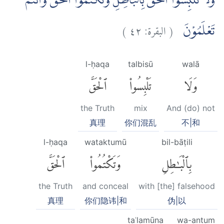
وَلَا تَلْبِسُوا الْحَقَّ بِالْبَاطِلِ وَتَكْتُمُوا الْحَقَّ وَاَنْتُمْ
)
٤٢
البقرة:
(
تَعْلَمُوْنَ
l-ḥaqa
talbisū
walā
وَلَا
تَلْبِسُوا۟
ٱلْحَقَّ
the Truth
mix
And (do) not
真理
你们混乱
不|和
l-ḥaqa
wataktumū
bil-bāṭili
بِٱلْبَٰطِلِ
وَتَكْتُمُوا۟
ٱلْحَقَّ
the Truth
and conceal
with [the] falsehood
真理
你们隐讳|和
伪|以
taʿlamūna
wa-antum