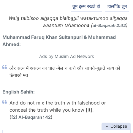
तुम इल्म रखते हो
हालाँकि तुम
Wal
a
talbisoo al
h
aqqa bi
a
lb
at
ili wataktumoo al
h
aqqa
waantum ta'lamoon
a
(
)
al-Baq̈arah 2:42
Muhammad Faruq Khan Sultanpuri & Muhammad
Ahmed:
Ads by Muslim Ad Network
और सत्य में असत्य का घाल-मेल न करो और जानते-बुझते सत्य को
छिपाओ मत
English Sahih:
And do not mix the truth with falsehood or
conceal the truth while you know [it].
(
)
[2] Al-Baqarah : 42
Collapse