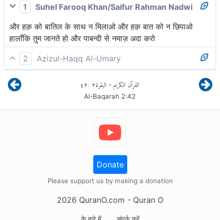
1
Suhel Farooq Khan/Saifur Rahman Nadwi
और हक़ को बातिल के साथ न मिलाओ और हक़ बात को न छिपाओ
हालाँकि तुम जानते हो और पाबन्दी से नमाज़ अदा करो
2
Azizul-Haqq Al-Umary
तथा सत्य को असत्य से न मिलाओ और न सत्य को जानते हुए छुपाओ।
٤٢
:
٢
البقرة
القرآن الكريم
-
[1]
Al-Baqarah
2
:
42
Donate
Please support us by making a donation
2026
QuranO.com
- Quran O
के बारे में
संपर्क करें