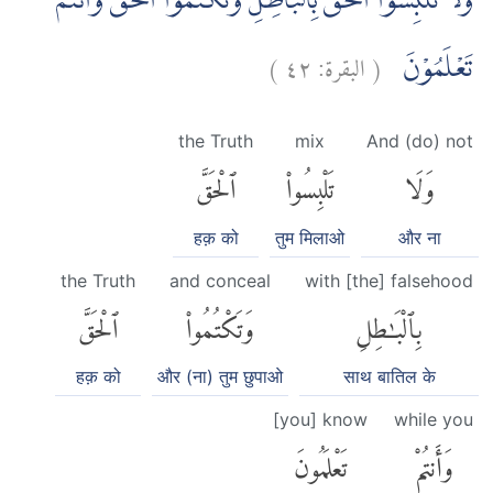
وَلَا تَلْبِسُوا الْحَقَّ بِالْبَاطِلِ وَتَكْتُمُوا الْحَقَّ وَاَنْتُمْ
)
٤٢
البقرة:
(
تَعْلَمُوْنَ
the Truth
mix
And (do) not
وَلَا
تَلْبِسُوا۟
ٱلْحَقَّ
हक़ को
तुम मिलाओ
और ना
the Truth
and conceal
with [the] falsehood
بِٱلْبَٰطِلِ
وَتَكْتُمُوا۟
ٱلْحَقَّ
हक़ को
और (ना) तुम छुपाओ
साथ बातिल के
[you] know
while you
وَأَنتُمْ
تَعْلَمُونَ