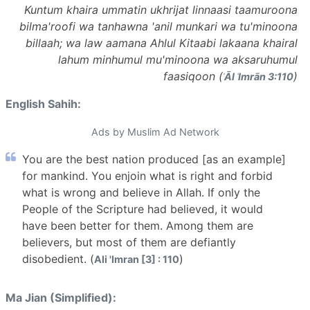
Kuntum khaira ummatin ukhrijat linnaasi taamuroona
bilma'roofi wa tanhawna 'anil munkari wa tu'minoona
billaah; wa law aamana Ahlul Kitaabi lakaana khairal
lahum minhumul mu'minoona wa aksaruhumul
faasiqoon (
)
ʾĀl ʿImrān 3:110
English Sahih:
Ads by Muslim Ad Network
You are the best nation produced [as an example]
for mankind. You enjoin what is right and forbid
what is wrong and believe in Allah. If only the
People of the Scripture had believed, it would
have been better for them. Among them are
believers, but most of them are defiantly
disobedient. (
)
Ali 'Imran [3] : 110
Ma Jian (Simplified):