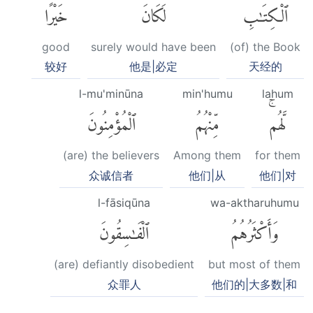
ٱلْكِتَٰبِ
لَكَانَ
خَيْرًا
good
surely would have been
(of) the Book
较好
他是|必定
天经的
l-mu'minūna
min'humu
lahum
لَّهُمۚ
مِّنْهُمُ
ٱلْمُؤْمِنُونَ
(are) the believers
Among them
for them
众诚信者
他们|从
他们|对
l-fāsiqūna
wa-aktharuhumu
وَأَكْثَرُهُمُ
ٱلْفَٰسِقُونَ
(are) defiantly disobedient
but most of them
众罪人
他们的|大多数|和