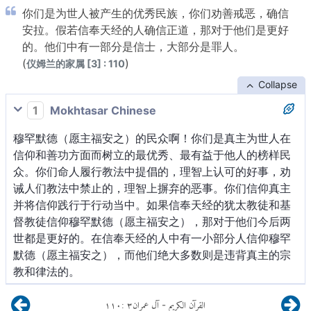
你们是为世人被产生的优秀民族，你们劝善戒恶，确信
安拉。假若信奉天经的人确信正道，那对于他们是更好
的。他们中有一部分是信士，大部分是罪人。
(
)
仪姆兰的家属 [3] : 110
Collapse
1
Mokhtasar Chinese
穆罕默德（愿主福安之）的民众啊！你们是真主为世人在
信仰和善功方面而树立的最优秀、最有益于他人的榜样民
众。你们命人履行教法中提倡的，理智上认可的好事，劝
诫人们教法中禁止的，理智上摒弃的恶事。你们信仰真主
并将信仰践行于行动当中。如果信奉天经的犹太教徒和基
督教徒信仰穆罕默德（愿主福安之），那对于他们今后两
世都是更好的。在信奉天经的人中有一小部分人信仰穆罕
默德（愿主福安之），而他们绝大多数则是违背真主的宗
教和律法的。
١١٠
:
٣
آل عمران
القرآن الكريم
-