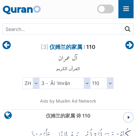
Skip to main content
Quran
O
[
3
]
仪姆兰的家属
: 110
آل عمران
القرآن الكريم
Ads by Muslim Ad Network
仪姆兰的家属 诗 110