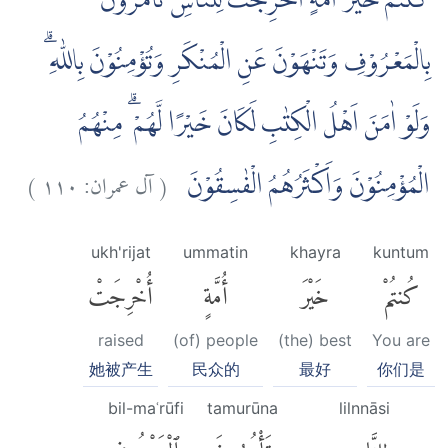
كُنْتُمْ خَيْرَ اُمَّةٍ اُخْرِجَتْ لِلنَّاسِ تَأْمُرُوْنَ
بِالْمَعْرُوْفِ وَتَنْهَوْنَ عَنِ الْمُنْكَرِ وَتُؤْمِنُوْنَ بِاللّٰهِ ۗ
وَلَوْ اٰمَنَ اَهْلُ الْكِتٰبِ لَكَانَ خَيْرًا لَّهُمْ ۗ مِنْهُمُ
)
١١٠
آل عمران:
(
الْمُؤْمِنُوْنَ وَاَكْثَرُهُمُ الْفٰسِقُوْنَ
ukh'rijat
ummatin
khayra
kuntum
كُنتُمْ
خَيْرَ
أُمَّةٍ
أُخْرِجَتْ
raised
(of) people
(the) best
You are
她被产生
民众的
最好
你们是
bil-maʿrūfi
tamurūna
lilnnāsi
لِلنَّاسِ
تَأْمُرُونَ
بِٱلْمَعْرُوفِ