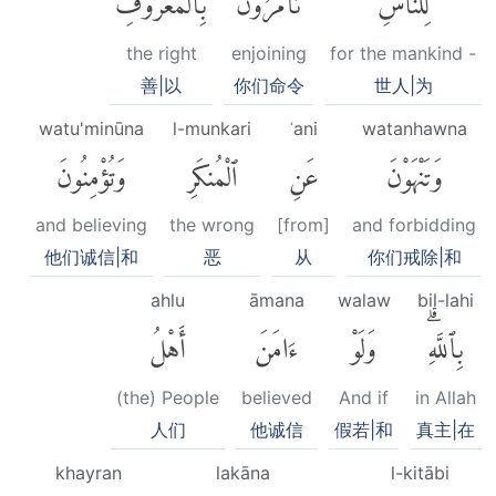
the right
enjoining
for the mankind -
善|以
你们命令
世人|为
watu'minūna
l-munkari
ʿani
watanhawna
وَتَنْهَوْنَ
عَنِ
ٱلْمُنكَرِ
وَتُؤْمِنُونَ
and believing
the wrong
[from]
and forbidding
他们诚信|和
恶
从
你们戒除|和
ahlu
āmana
walaw
bil-lahi
بِٱللَّهِۗ
وَلَوْ
ءَامَنَ
أَهْلُ
(the) People
believed
And if
in Allah
人们
他诚信
假若|和
真主|在
khayran
lakāna
l-kitābi