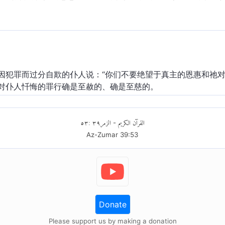
因犯罪而过分自欺的仆人说：“你们不要绝望于真主的恩惠和祂
对仆人忏悔的罪行确是至赦的、确是至慈的。
٥٣
:
٣٩
الزمر
القرآن الكريم
-
Az-Zumar
39
:
53
Donate
Please support us by making a donation