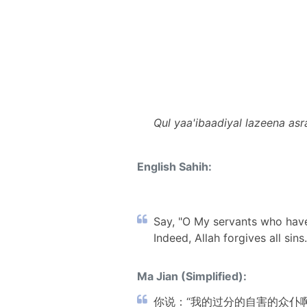
Qul yaa'ibaadiyal lazeena asr
English Sahih:
Say, "O My servants who have 
Indeed, Allah forgives all sins
Ma Jian (Simplified):
你说：“我的过分的自害的众仆