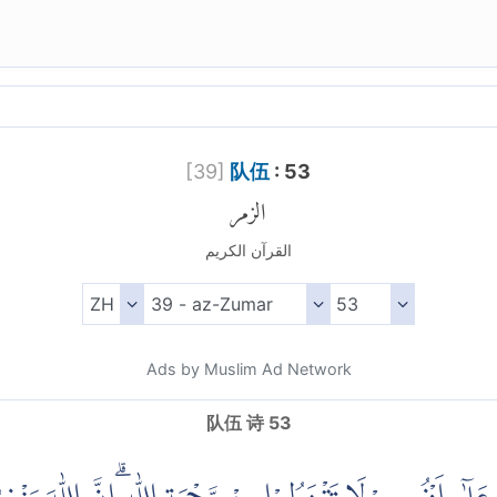
[
39
]
队伍
: 53
الزمر
القرآن الكريم
Ads by Muslim Ad Network
队伍 诗 53