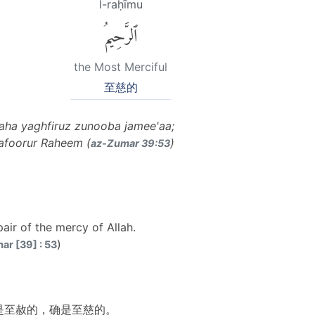
l-raḥīmu
ٱلرَّحِيمُ
the Most Merciful
至慈的
laaha yaghfiruz zunooba jamee'aa;
afoorur Raheem (
)
az-Zumar 39:53
ir of the mercy of Allah.
)
r [39] : 53
是至赦的，确是至慈的。