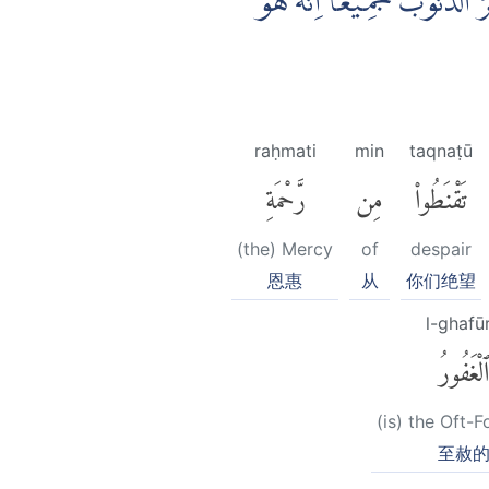
۞ الذُّنُوْبَ جَمِيْعًا ۗاِنَّهٗ هُوَ
raḥmati
min
taqnaṭū
تَقْنَطُوا۟
مِن
رَّحْمَةِ
(the) Mercy
of
despair
恩惠
从
你们绝望
l-ghafū
ٱلْغَفُورُ
(is) the Oft-F
至赦