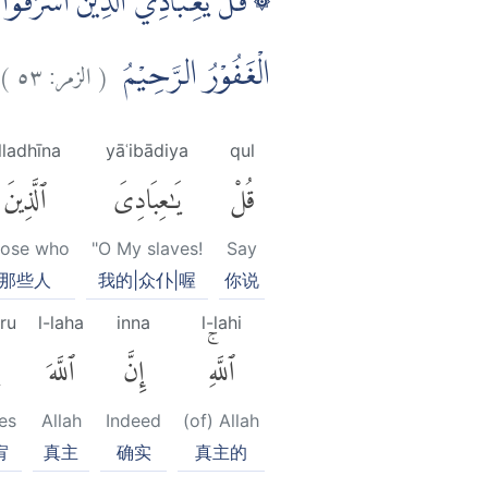
قُلْ يٰعِبَادِيَ الَّذِيْنَ اَسْرَفُوْا عَلٰ
)
٥٣
الزمر:
(
الْغَفُوْرُ الرَّحِيْمُ
lladhīna
yāʿibādiya
qul
قُلْ
يَٰعِبَادِىَ
ٱلَّذِينَ
ose who
"O My slaves!
Say
那些人
我的|众仆|喔
你说
ru
l-laha
inna
l-lahi
ٱللَّهِۚ
إِنَّ
ٱللَّهَ
es
Allah
Indeed
(of) Allah
宥
真主
确实
真主的