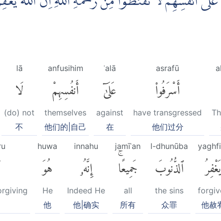
ٓى اَنْفُسِهِمْ لَا تَقْنَطُوْا مِنْ رَّحْمَةِ اللّٰهِ ۗاِنَّ اللّٰهَ يَغْفِرُ 
lā
anfusihim
ʿalā
asrafū
a
أَسْرَفُوا۟
عَلَىٰٓ
أَنفُسِهِمْ
لَا
(do) not
themselves
against
have transgressed
Th
不
他们的|自己
在
他们过分
ru
huwa
innahu
jamīʿan
l-dhunūba
yaghfi
يَغْفِرُ
ٱلذُّنُوبَ
جَمِيعًاۚ
إِنَّهُۥ
هُوَ
orgiving
He
Indeed He
all
the sins
forgiv
的
他
他|确实
所有
众罪
他赦