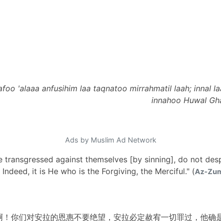
afoo 'alaaa anfusihim laa taqnatoo mirrahmatil laah; innal 
innahoo Huwal Gh
Ads by Muslim Ad Network
transgressed against themselves [by sinning], do not despa
. Indeed, it is He who is the Forgiving, the Merciful." (
Az-Zuma
啊！你们对安拉的恩惠不要绝望，安拉必定赦宥一切罪过，他确