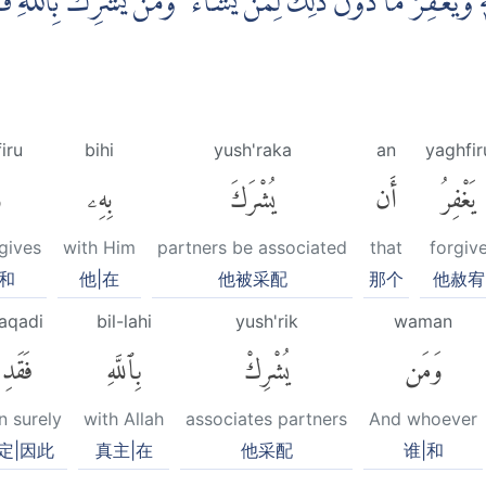
ِهٖ وَيَغْفِرُ مَا دُوْنَ ذٰلِكَ لِمَنْ يَّشَاۤءُ ۚ وَمَنْ يُّشْرِكْ بِاللّٰهِ
iru
bihi
yush'raka
an
yaghfir
يَغْفِرُ
أَن
يُشْرَكَ
بِهِۦ
و
gives
with Him
partners be associated
that
forgiv
和
他|在
他被采配
那个
他赦宥
aqadi
bil-lahi
yush'rik
waman
وَمَن
يُشْرِكْ
بِٱللَّهِ
فَقَدِ
n surely
with Allah
associates partners
And whoever
定|因此
真主|在
他采配
谁|和