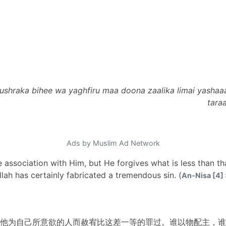
 yushraka bihee wa yaghfiru maa doona zaalika limai yashaaa'
tara
Ads by Muslim Ad Network
e association with Him, but He forgives what is less than t
lah has certainly fabricated a tremendous sin. (
An-Nisa [4] 
他为自己所意欲的人而赦宥比这差一等的罪过。谁以物配主，谁已