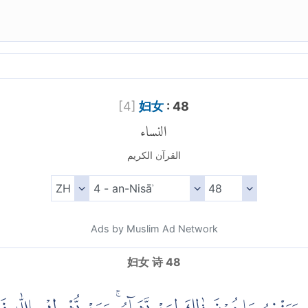
[
4
]
妇女
: 48
النساء
القرآن الكريم
Ads by Muslim Ad Network
妇女 诗 48