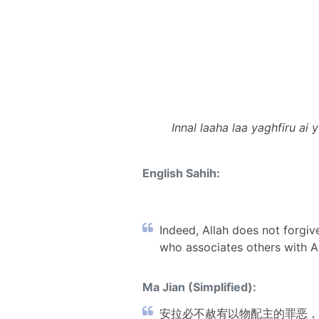
Innal laaha laa yaghfiru ai
English Sahih:
Indeed, Allah does not forgiv
who associates others with Al
Ma Jian (Simplified):
安拉必不赦宥以物配主的罪恶，