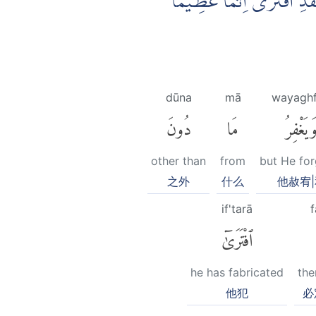
 فَقَدِ افْتَرٰٓى اِثْمًا عَظِيْمًا
dūna
mā
wayaghf
َيَغْفِرُ
مَا
دُونَ
other than
from
but He for
之外
什么
他赦宥|
if'tarā
f
ٱفْتَرَىٰٓ
he has fabricated
the
他犯
必