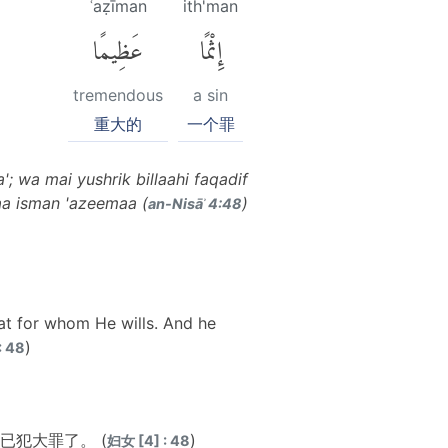
ʿaẓīman
ith'man
إِثْمًا
عَظِيمًا
tremendous
a sin
重大的
一个罪
; wa mai yushrik billaahi faqadif
aa isman 'azeemaa (
)
an-Nisāʾ 4:48
hat for whom He wills. And he
)
: 48
犯大罪了。 (
)
妇女 [4] : 48