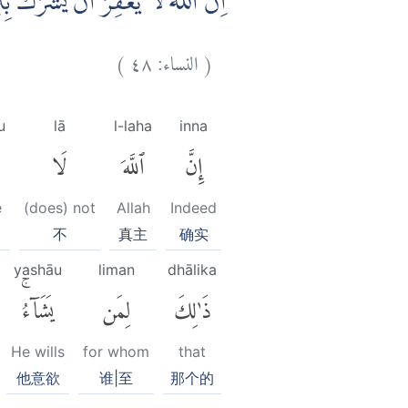
اِنَّ اللّٰهَ لَا يَغْفِرُ اَنْ يُّشْرَكَ ب
)
٤٨
النساء:
(
u
lā
l-laha
inna
إِنَّ
ٱللَّهَ
لَا
e
(does) not
Allah
Indeed
不
真主
确实
yashāu
liman
dhālika
ذَٰلِكَ
لِمَن
يَشَآءُۚ
He wills
for whom
that
他意欲
谁|至
那个的