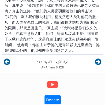
后，真主说：“众精灵啊！你们中的大多数确已诱导人类远
离了真主的道路。”他们的人类党羽回答他们的养主说：
“我们的主啊！我们彼此利用，精灵贪恋人类对他们的服
从，而人类贪恋自己的私欲，我们都将达到您为我们预定
的限期，那就是复生日。”真主说：“火狱将是你们永久的
处所，在真主意欲之时，他们可得享从坟墓中复生到归置
于火狱的这段时间。这是真主让他们永居火狱除外的一段
时间，”使者啊！你的主对于祂的定夺和裁决是至睿的，祂
是彻知众仆的，祂彻知理应受到惩罚之人。
١٢٨
:
٦
الأنعام
القرآن الكريم
-
Al-An'am
6
:
128
Donate