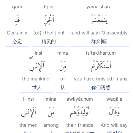
qadi
l-jini
yāmaʿshara
يَٰمَعْشَرَ
ٱلْجِنِّ
قَدِ
Certainly
(of) [the] jinn!
(and will say) O assembly
必定
精灵的
群众|喔
l-insi
mina
is'takthartum
ٱسْتَكْثَرْتُم
مِّنَ
ٱلْإِنسِۖ
the mankind"
of
you have (misled) many
世人
从
你们诱惑
l-insi
mina
awliyāuhum
waqāla
وَقَالَ
أَوْلِيَآؤُهُم
مِّنَ
ٱلْإِنسِ
the men
among
their friends
And will say