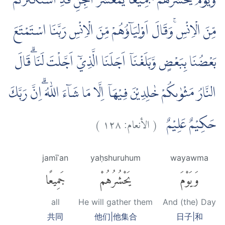
وَيَوْمَ يَحْشُرُهُمْ جَمِيْعًاۚ يٰمَعْشَرَ الْجِنِّ قَدِ اسْتَكْثَرْتُمْ
مِّنَ الْاِنْسِ ۚوَقَالَ اَوْلِيَاۤؤُهُمْ مِّنَ الْاِنْسِ رَبَّنَا اسْتَمْتَعَ
بَعْضُنَا بِبَعْضٍ وَّبَلَغْنَآ اَجَلَنَا الَّذِيْٓ اَجَّلْتَ لَنَا ۗقَالَ
النَّارُ مَثْوٰىكُمْ خٰلِدِيْنَ فِيْهَآ اِلَّا مَا شَاۤءَ اللّٰهُ ۗاِنَّ رَبَّكَ
)
١٢٨
الأنعام:
(
حَكِيْمٌ عَلِيْمٌ
jamīʿan
yaḥshuruhum
wayawma
وَيَوْمَ
يَحْشُرُهُمْ
جَمِيعًا
all
He will gather them
And (the) Day
共同
他们|他集合
日子|和