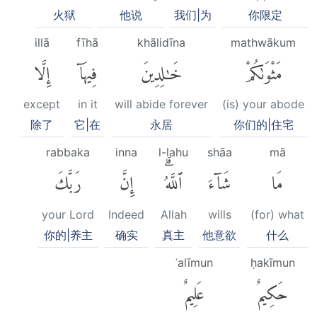
火狱
他说
我们|为
你限定
illā
fīhā
khālidīna
mathwākum
مَثْوَىٰكُمْ
خَٰلِدِينَ
فِيهَآ
إِلَّا
except
in it
will abide forever
(is) your abode
除了
它|在
永居
你们的|住宅
rabbaka
inna
l-lahu
shāa
mā
مَا
شَآءَ
ٱللَّهُۗ
إِنَّ
رَبَّكَ
your Lord
Indeed
Allah
wills
(for) what
你的|养主
确实
真主
他意欲
什么
ʿalīmun
ḥakīmun
حَكِيمٌ
عَلِيمٌ