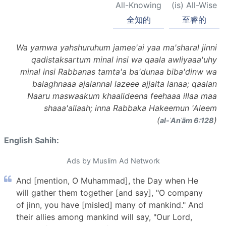
All-Knowing
(is) All-Wise
全知的
至睿的
Wa yamwa yahshuruhum jamee'ai yaa ma'sharal jinni
qadistaksartum minal insi wa qaala awliyaaa'uhy
minal insi Rabbanas tamta'a ba'dunaa biba'dinw wa
balaghnaaa ajalannal lazeee ajjalta lanaa; qaalan
Naaru maswaakum khaalideena feehaaa illaa maa
shaaa'allaah; inna Rabbaka Hakeemun 'Aleem
(
)
al-ʾAnʿām 6:128
English Sahih:
Ads by Muslim Ad Network
And [mention, O Muhammad], the Day when He
will gather them together [and say], "O company
of jinn, you have [misled] many of mankind." And
their allies among mankind will say, "Our Lord,