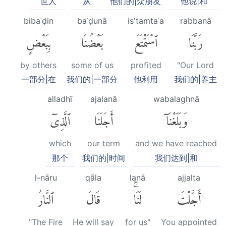
世人
从
他们的|众朋友
他说|和
bibaʿḍin
baʿḍunā
is'tamtaʿa
rabbanā
رَبَّنَا
ٱسْتَمْتَعَ
بَعْضُنَا
بِبَعْضٍ
by others
some of us
profited
"Our Lord
一部分|在
我们的|一部分
他利用
我们的|养主
alladhī
ajalanā
wabalaghnā
وَبَلَغْنَآ
أَجَلَنَا
ٱلَّذِىٓ
which
our term
and we have reached
那个
我们的|时间
我们达到|和
l-nāru
qāla
lanā
ajjalta
أَجَّلْتَ
لَنَاۚ
قَالَ
ٱلنَّارُ
"The Fire
He will say
for us"
You appointed