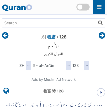
Skip to main content
Quran
O
[
6
]
牲畜
: 128
الأنعام
القرآن الكريم
Ads by Muslim Ad Network
牲畜 诗 128