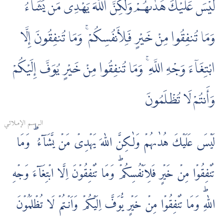
لَّيْسَ عَلَيْكَ هُدٰىهُمْ وَلٰكِنَّ اللَّهَ يَهْدِى مَن يَشَآءُ ۗ
وَمَا تُنفِقُوا مِنْ خَيْرٍ فَلِأَنفُسِكُمْ ۚ وَمَا تُنفِقُونَ إِلَّا
ابْتِغَآءَ وَجْهِ اللَّهِ ۚ وَمَا تُنفِقُوا مِنْ خَيْرٍ يُوَفَّ إِلَيْكُمْ
وَأَنتُمْ لَا تُظْلَمُونَ
الـرسـم الإمـلائـي
لَيۡسَ عَلَيۡكَ هُدٰٮهُمۡ وَلٰـكِنَّ اللّٰهَ يَهۡدِىۡ مَنۡ يَّشَآءُ‌ ؕ وَمَا
تُنۡفِقُوۡا مِنۡ خَيۡرٍ فَلِاَنۡفُسِكُمۡ‌ؕ وَمَا تُنۡفِقُوۡنَ اِلَّا ابۡتِغَآءَ وَجۡهِ
اللّٰهِ‌ؕ وَمَا تُنۡفِقُوۡا مِنۡ خَيۡرٍ يُّوَفَّ اِلَيۡكُمۡ وَاَنۡـتُمۡ لَا تُظۡلَمُوۡنَ