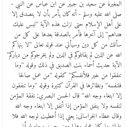
المغيرة عن سعيد بن جبير عن ابن عباس عن النبي -
صلى الله عليه وسلم - أنه كان يأمر بأن لا يتصدق إلا
على أهل الإسلام حتى نزلت هذه الآية "ليس عليك
هداهم" إلى آخرها فأمر بالصدقة بعدها على كل من
سألك من كل دين وسيأتي عند قوله تعالى "لا ينهاكم
الله عن الذين لم يقاتلوكم في الدين ولم يخرجوكم من دياركم"
الآية حديث أسماء بنت الصديق في ذلك وقوله "وما
تنفقوا من خير فلأنفسكم" كقوله "من عمل صالحا
فلنفسه" ونظائرها في القرآن كثيرة وقوله "وما تنفقون
إلا ابتغاء وجه الله" قال الحسن البصري; نفقة المؤمن
لنفسه ولا ينفق المؤمن إذا أنفق إلا ابتغاء وجه الله
وقال عطاء الخراسانى; يعني إذا أعطيت لوجه الله فلا
عليك ما كان عمله وهذا معنى حسن وحاصله أن