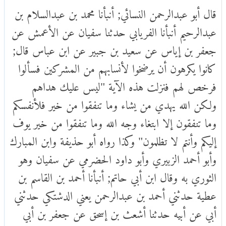
قال أبو عبدالرحمن النسائي; أنبأنا محمد بن عبدالسلام بن
عبدالرحيم أنبأنا الفريابي حدثنا سفيان عن الأعمش عن
جعفر بن إياس عن سعيد بن جبير عن ابن عباس قال;
كانوا يكرهون أن يرضخوا لأنسابهم من المشركين فسألوا
فرخص لهم فنزلت هذه الآية "ليس عليك هداهم
ولكن الله يهدي من يشاء وما تنفقوا من خير فلأنفسكم
وما تنفقون إلا ابتغاء وجه الله وما تنفقوا من خير يوف
إليكم وأنتم لا تظلمون" وكذا رواه أبو حذيفة وابن المبارك
وأبو أحمد الزبيري وأبو داود الحضرمي عن سفيان وهو
الثوري به وقال ابن أبي حاتم; أنبأنا أحمد بن القاسم بن
عطية حدثني أحمد بن عبدالرحمن يعني الدشتكي حدثني
أبي عن أبيه حدثنا أشعث بن إسحق عن جعفر بن أبي