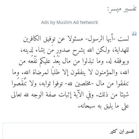
تفسير ميسر:
Ads by Muslim Ad Network
لست -أيها الرسول- مسئولا عن توفيق الكافرين
للهداية، ولكن الله يشرح صدور مَن يشاء لدينه،
ويوفقه له. وما تبذلوا من مال يَعُدْ عليكم نَفْعُه من
الله، والمؤمنون لا ينفقون إلا طلبًا لمرضاة الله. وما
تنفقوا من مال -مخلصين لله- توفوا ثوابه، ولا تُنْقَصُوا
شيئا من ذلك. وفي الآية إثبات صفة الوجه لله تعالى
على ما يليق به سبحانه.
تفسير ابن كثير