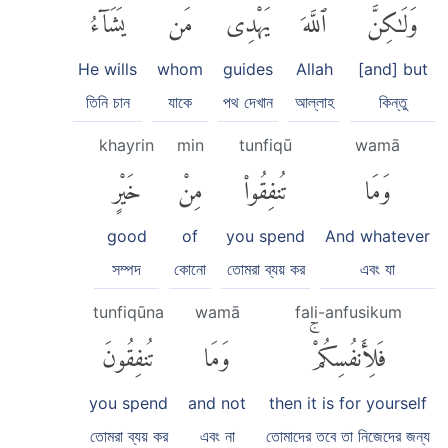
وَلَٰكِنَّ
ٱللَّهَ
يَهْدِى
مَن
يَشَآءُۗ
He wills
whom
guides
Allah
[and] but
তিনি চান
যাকে
পথ দেখান
আল্লাহ
কিন্তু
khayrin
min
tunfiqū
wamā
وَمَا
تُنفِقُوا۟
مِنْ
خَيْرٍ
good
of
you spend
And whatever
সম্পদ
কোনো
তোমরা ব্যয় কর
এবং যা
tunfiqūna
wamā
fali-anfusikum
فَلِأَنفُسِكُمْۚ
وَمَا
تُنفِقُونَ
you spend
and not
then it is for yourself
তোমরা ব্যয় কর
এবং না
তোমাদের তবে তা নিজেদের জন্য