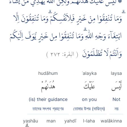
۞ لَيْسَ عَلَيْكَ هُدٰىهُمْ وَلٰكِنَّ اللّٰهَ يَهْدِيْ مَنْ يَّشَاۤءُ
ۗوَمَا تُنْفِقُوْا مِنْ خَيْرٍ فَلِاَنْفُسِكُمْ ۗوَمَا تُنْفِقُوْنَ اِلَّا
ابْتِغَاۤءَ وَجْهِ اللّٰهِ ۗوَمَا تُنْفِقُوْا مِنْ خَيْرٍ يُّوَفَّ اِلَيْكُمْ
)
٢٧٢
البقرة:
(
وَاَنْتُمْ لَا تُظْلَمُوْنَ
hudāhum
ʿalayka
laysa
لَّيْسَ
عَلَيْكَ
هُدَىٰهُمْ
(is) their guidance
on you
Not
তাদের সৎপথ গ্রহণের
তোমার উপর (দায়িত্ব)
নয়
yashāu
man
yahdī
l-laha
walākinna