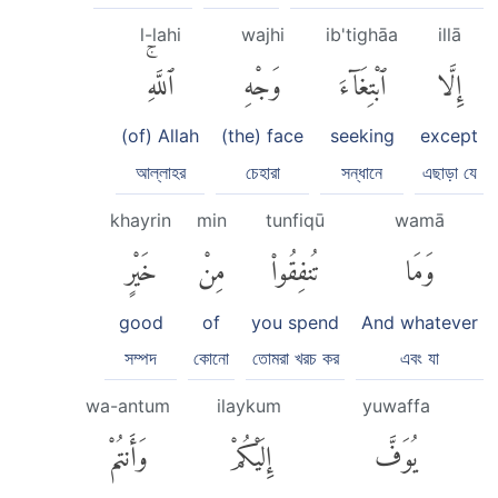
l-lahi
wajhi
ib'tighāa
illā
إِلَّا
ٱبْتِغَآءَ
وَجْهِ
ٱللَّهِۚ
(of) Allah
(the) face
seeking
except
আল্লাহর
চেহারা
সন্ধানে
এছাড়া যে
khayrin
min
tunfiqū
wamā
وَمَا
تُنفِقُوا۟
مِنْ
خَيْرٍ
good
of
you spend
And whatever
সম্পদ
কোনো
তোমরা খরচ কর
এবং যা
wa-antum
ilaykum
yuwaffa
يُوَفَّ
إِلَيْكُمْ
وَأَنتُمْ