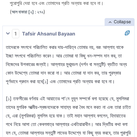
পুরোপুরি দেয়া হবে এবং তোমাদের প্রতি অন্যায় করা হবে না।
(
)
আল বাকারা [২] : ২৭২
Collapse
1
Tafsir Ahsanul Bayaan
তাদেরকে সৎপথে পরিচালিত করার দায়-দায়িত্ব তোমার নয়, বরং আল্লাহ যাকে
ইচ্ছা সৎপথে পরিচালিত করেন। আর তোমরা যা কিছু ধন-সম্পদ দান কর, তা
নিজেদের উপকারের জন্যই। আল্লাহর মুখমন্ডল (দর্শন বা সন্তুষ্টি) ব্যতীত অন্য
কোন উদ্দেশ্যে তোমরা দান করো না। আর তোমরা যা দান কর, তার পুরস্কার
পূর্ণভাবে প্রদান করা হবে[১] এবং তোমাদের প্রতি অন্যায় করা হবে না।
[১] তফসীরের বর্ণনায় এই আয়াতের শা'নে নুযূল সম্পর্কে বলা হয়েছে যে, মুসলিমরা
তাদের মুশরিক আত্মীয়-স্বজনদেরকে সাহায্য করা বৈধ মনে করত না এবং তারা চাইত
যে, এরা (মুশরিকরা) মুসলিম হয়ে যাক। তাই মহান আল্লাহ বললেন, হিদায়াতের
পথে নিয়ে আসা তো কেবলমাত্র আল্লাহর এখতিয়ারাধীন। আর দ্বিতীয় কথা বলা
হল যে, তোমরা আল্লাহর সন্তুষ্টি লাভের উদ্দেশ্যে যা কিছু ব্যয় করবে, তার পুরাপুরি