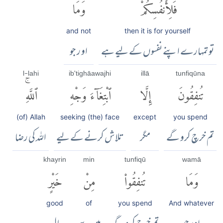
فَلِأَنفُسِكُمْۚ
وَمَا
and not
then it is for yourself
تو تمہارے اپنے نفسوں کے لیے ہے
او ر جو
l-lahi
ib'tighāa wajhi
illā
tunfiqūna
تُنفِقُونَ
إِلَّا
ٱبْتِغَآءَ وَجْهِ
ٱللَّهِۚ
(of) Allah
seeking (the) face
except
you spend
تم خرچ کرو گے
مگر
تلاش کرنے کے لیے
اللہ کی رضا
khayrin
min
tunfiqū
wamā
وَمَا
تُنفِقُوا۟
مِنْ
خَيْرٍ
good
of
you spend
And whatever