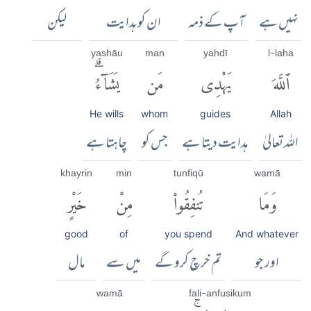
نہیں ہے
آپ کے ذمہ
ان کو ہدایت
لیکن
yashāu
man
yahdī
l-laha
ٱللَّهَ
يَهْدِى
مَن
يَشَآءُۗ
He wills
whom
guides
Allah
اللہ تعالیٰ
ہدایت دیتا ہے
جس کو
چاہتا ہے
khayrin
min
tunfiqū
wamā
وَمَا
تُنفِقُوا۟
مِنْ
خَيْرٍ
good
of
you spend
And whatever
اور جو
تم خرچ کرو گے
میں سے
مال
wamā
fali-anfusikum