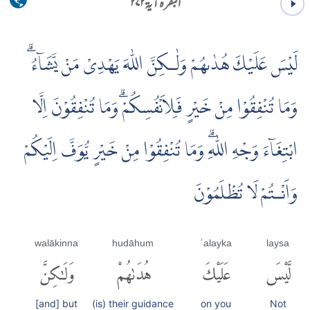
البقرہ آية ۲۷۲
لَيْسَ عَلَيْكَ هُدٰٮهُمْ وَلٰـكِنَّ اللّٰهَ يَهْدِىْ مَنْ يَّشَاۤءُ ۗ
وَمَا تُنْفِقُوْا مِنْ خَيْرٍ فَلِاَنْفُسِكُمْۗ وَمَا تُنْفِقُوْنَ اِلَّا
ابْتِغَاۤءَ وَجْهِ اللّٰهِۗ وَمَا تُنْفِقُوْا مِنْ خَيْرٍ يُّوَفَّ اِلَيْكُمْ
وَاَنْـتُمْ لَا تُظْلَمُوْنَ
walākinna
hudāhum
ʿalayka
laysa
لَّيْسَ
عَلَيْكَ
هُدَىٰهُمْ
وَلَٰكِنَّ
[and] but
(is) their guidance
on you
Not