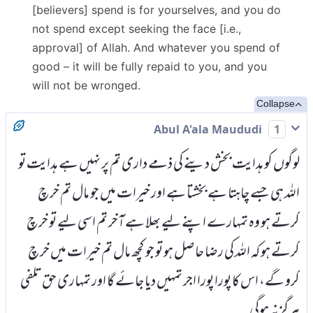
[believers] spend is for yourselves, and you do
not spend except seeking the face [i.e.,
approval] of Allah. And whatever you spend of
good – it will be fully repaid to you, and you
will not be wronged.
Collapse
Abul A'ala Maududi
1
لوگوں کو ہدایت بخش دینے کی ذمے داری تم پر نہیں ہے ہدایت تو
اللہ ہی جسے چاہتا ہے بخشتا ہے اور خیرات میں جو مال تم خرچ
کرتے ہو وہ تمہارے اپنے لیے بھلا ہے آخر تم اسی لیے تو خرچ
کرتے ہو کہ اللہ کی رضا حاصل ہو تو جو کچھ مال تم خیرات میں خرچ
کرو گے، اس کا پورا پورا اجر تمہیں دیا جائے گا اور تمہاری حق تلفی
ہرگز نہ ہوگی