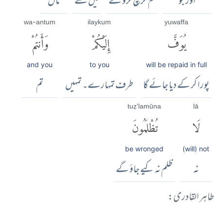
اور جو
تم خرچ کرو گے
میں سے
مال
wa-antum
ilaykum
yuwaffa
يُوَفَّ
إِلَيْكُمْ
وَأَنتُمْ
and you
to you
will be repaid in full
پورا کر کے دیا جائے گا
طرف تمہارے۔ تمہیں
تم
tuẓ'lamūna
lā
لَا
تُظْلَمُونَ
be wronged
(will) not
نہ
ظلم نہ کیے جاؤ گے
طاہر القادری: