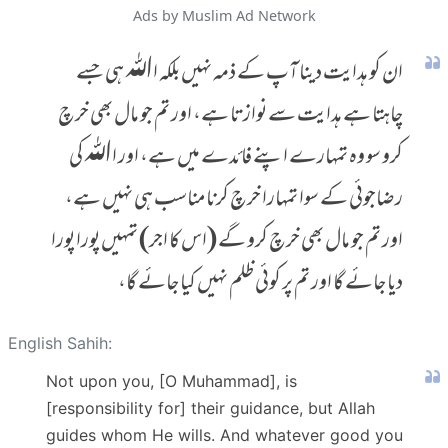
Ads by Muslim Ad Network
ان کو ہدایت دینا آپ کے ذمہ نہیں بلکہ اﷲ ہی جسے
چاہتا ہے ہدایت سے نوازتا ہے، اور تم جو مال بھی خرچ
کرو سو وہ تمہارے اپنے فائدے میں ہے، اور اﷲ کی
رضاجوئی کے سوا تمہارا خرچ کرنا مناسب ہی نہیں ہے،
اور تم جو مال بھی خرچ کرو گے (اس کا اجر) تمہیں پورا پورا
دیا جائے گا اور تم پر کوئی ظلم نہیں کیا جائے گا،
English Sahih:
Not upon you, [O Muhammad], is
[responsibility for] their guidance, but Allah
guides whom He wills. And whatever good you