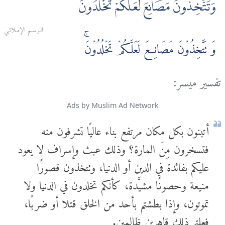
وَتَتَّخِذُونَ مَصَانِعَ لَعَلَّكُمْ تَخْلُدُونَ
الـرسـم الإمـلائـي
وَ تَتَّخِذُوۡنَ مَصَانِعَ لَعَلَّكُمۡ تَخۡلُدُوۡنَ‌ۚ
تفسير ميسر:
Ads by Muslim Ad Network
أتبنون بكل مكان مرتفع بناء عاليًا تشرفون منه
فتسخرون مِنَ المارة؟ وذلك عبث وإسراف لا يعود
عليكم بفائدة في الدين أو الدنيا، وتتخذون قصورًا
منيعة وحصونًا مشيَّدة، كأنكم تخلدون في الدنيا ولا
تموتون، وإذا بطشتم بأحد من الخلق قتلا أو ضربًا،
فعلتم ذلك قاهرين ظالمين.