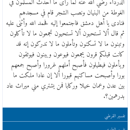
الدرداء رضي الله عنه لما رأى ما أحدث المسلمون في
الغوطة من البنيان ونصب الشجر قام في مسجدهم
فنادى يا أهل دمشق فاجتمعوا إليه فحمد الله وأثنى عليه
ثم قال ألا تستحبون ألا تستحيون تجمعون ما لا تأكلون
وتبنون ما لا تسكنون وتأملون ما لا تدركون إنه قد
كانت قبلكم قرون يجمعون فيوعون ويبنون فيوثقون
ويأملون فيطيلون فأصبح أملهم غرورا وأصبح جمعهم
بورا وأصبحت مساكنهم قبورا ألا إن عادا ملكت ما
بين عدن وعمان خيلا وركابا فمن يشتري مني ميراث عاد
بدرهمين؟.
تفسير القرطبي
تفسير الطبري