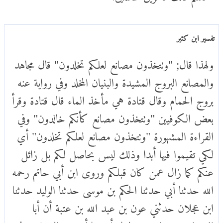
تفسير ابن كثير
ولهذا قال; "وتتخذون مصانع لعلكم تخلدون" قال مجاهد
والمصانع البروج المشيدة والبنيان المخلد وفي رواية عنه
بروج الحمام وقال قتادة هي مأخذ الماء قال قتادة وقرأ
بعض الكوفيين "وتتخذون مصانع كأنكم خالدون" وفي
القراءة المشهورة "وتتخذون مصانع لعلكم تخلدون" أي
لكي تقيموا فيها أبدا وذلك ليس بحاصل لكم بل زائل
عنكم كما زال عمن كان قبلكم وروى ابن أبي حاتم رحمه
الله حدثنا أبي حدثنا الحكم بن موسى حدثنا الوليد حدثنا
ابن عجلان حدثني عون بن عبد الله بن عتبة أن أبا