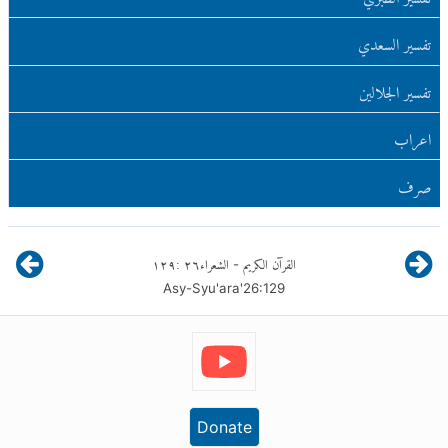
تفسير السعدي
تفسير الجلالين
اعراب
صرف
القرآن الكريم
الشعراء
٢٦
:
١٢٩
-
Asy-Syu'ara'
26
:
129
Donate