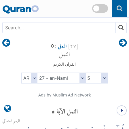
Skip to main content
Quran
O
[
٢٧
]
النمل
: ٥
النمل
القرآن الكريم
Ads by Muslim Ad Network
النمل الآية ٥
الرسم العثماني