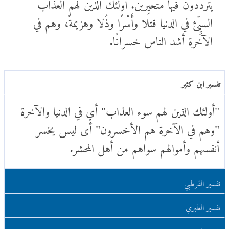
يترددون فيها متحيِّرين. أولئك الذين لهم العذاب
السيِّئ في الدنيا قتلا وأَسْرًا وذُلا وهزيمةً، وهم في
الآخرة أشد الناس خسرانًا.
تفسير ابن كثير
"أولئك الذين لهم سوء العذاب" أي في الدنيا والآخرة
"وهم في الآخرة هم الأخسرون" أى ليس يخسر
أنفسهم وأموالهم سواهم من أهل المحشر.
تفسير القرطبي
تفسير الطبري