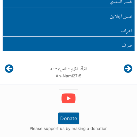
تفسير السعدي
تفسير الجلالين
اعراب
صرف
القرآن الكريم
النمل
٢٧
:
٥
-
An-Naml
27
:
5
Donate
Please support us by making a donation