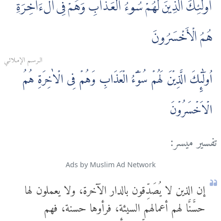
أُولٰٓئِكَ الَّذِينَ لَهُمْ سُوٓءُ الْعَذَابِ وَهُمْ فِى الْءَاخِرَةِ
هُمُ الْأَخْسَرُونَ
الـرسـم الإمـلائـي
اُولٰٓٮِٕكَ الَّذِيۡنَ لَهُمۡ سُوۡٓءُ الۡعَذَابِ وَهُمۡ فِى الۡاٰخِرَةِ هُمُ
الۡاَخۡسَرُوۡنَ
تفسير ميسر:
Ads by Muslim Ad Network
إن الذين لا يُصَدِّقون بالدار الآخرة، ولا يعملون لها
حسَّنَّا لهم أعمالهم السيئة، فرأوها حسنة، فهم