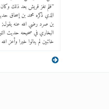
"فلم تغز قريش بعد ذلك وكان ر
الذي ذكره محمد بن إسحاق حدي
بن صرد رضي الله عنه يقول; قا
البخاري في صحيحه حديث الثوري
خائبين لم ينالوا خيرا وأعز ال