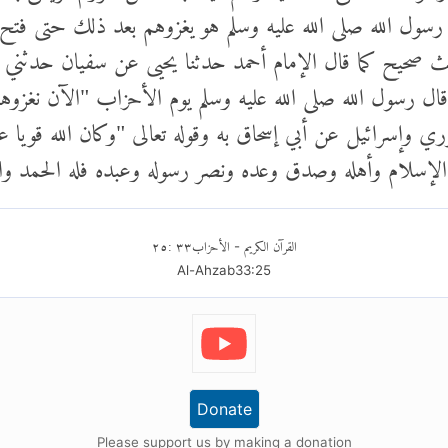
سول الله صلى الله عليه وسلم هو يغزوهم بعد ذلك حتى فتح ا
ث صحيح كما قال الإمام أحمد حدثنا يحيى عن سفيان حدثني 
ل رسول الله صلى الله عليه وسلم يوم الأحزاب "الآن نغزوهم 
 وإسرائيل عن أبي إسحاق به وقوله تعالى "وكان الله قويا ع
له الإسلام وأهله وصدق وعده ونصر رسوله وعبده فله الحمد وال
القرآن الكريم
الأحزاب
٣٣
:
٢٥
-
Al-Ahzab
33
:
25
Donate
Please support us by making a donation