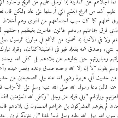
 عليهم أشد من الريح العقيم التي أرسلها على عاد ولكن قال تعا
فرق شملهم كما كان سبب اجتماعهم من الهوى وهم أخلاط م
ذي فرق جماعتهم وردهم خائبين خاسرين بغيظهم وحنقهم لم ينال
م ولا في الآخرة بما تحملوه من الآثام في مبارزة الرسول صلى ا
شيء وصدق همه بفعله فهو في الحقيقة كفاعله. وقوله تبارك و
نازلتهم ومبارزتهم حتى يجلوهم عن بلادهم بل كفى الله وحده
 وسلم يقول "لا إله إلا الله وحده صدق وعده ونصر عبده و
من حديث أبي هريرة رضي الله عنه وفي الصحيحين من حديث
ه عنه قال; دعا رسول الله صلى الله عليه وسلم على الأحزاب ف
هزمهم وزلزلهم "وفي قوله عز وجل "وكفى الله المؤمنين القت
عدها لم يغزهم المشركون بل غزاهم المسلمون في بلادهم قال
ل الله صلى الله عليه وسلم فيما بلغنا "لن تغزوكم قريش بعد