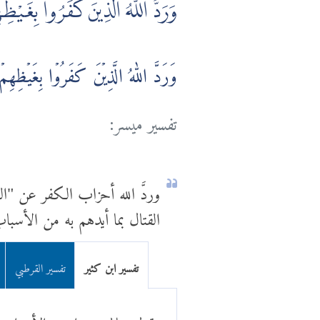
وَرَدَّ اللَّهُ الَّذِينَ كَفَرُوا بِغَيْظِه
وَرَدَّ اللّٰهُ الَّذِيۡنَ كَفَرُوۡا بِغَيۡظِهِمۡ
تفسير ميسر:
وردَّ الله أحزاب الكفر عن "الم
القتال بما أيدهم به من الأسباب. 
تفسير ابن كثير
تفسير القرطبي
يقول تعالى مخبرا عن الأحزاب ل