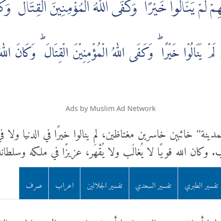
ِمْ لَمْ يَنَالُوا خَيْرًا ۚ وَكَفَى اللَّهُ الْمُؤْمِنِينَ الْقِتَالَ ۚ وَكَا
 لَمۡ يَنَالُوۡا خَيۡرًا‌ ؕ وَكَفَى اللّٰهُ الۡمُؤۡمِنِيۡنَ الۡقِتَالَ‌ ؕ وَكَانَ اللّٰهُ
Ads by Muslim Ad Network
دينة" خائبين خاسرين مغتاظين، لم ينالوا خيرًا في الدنيا ولا ف
وكان الله قويًا لا يُغالَب ولا يُقْهَر، عزيزًا في ملكه وسلطانه
تفسير الطبري
تفسير السعدي
تفسير الجلالين
اعراب
صرف
ما أجلاهم عن المدينة بما أرسل عليهم من الريح والجنود الإ