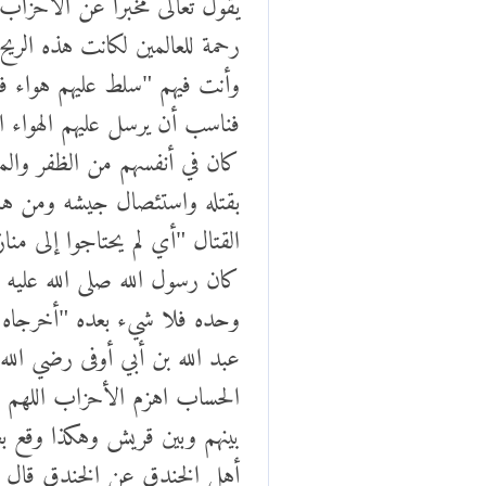
رحمة للعالمين لكانت هذه الريح
وأنت فيهم "سلط عليهم هواء 
فناسب أن يرسل عليهم الهواء ال
كان في أنفسهم من الظفر والمغن
بقتله واستئصال جيشه ومن هم ب
القتال "أي لم يحتاجوا إلى م
كان رسول الله صلى الله عليه
وحده فلا شيء بعده "أخرجاه 
عبد الله بن أبي أوفى رضي الل
الحساب اهزم الأحزاب اللهم ا
بينهم وبين قريش وهكذا وقع ب
أهل الخندق عن الخندق قال رسو