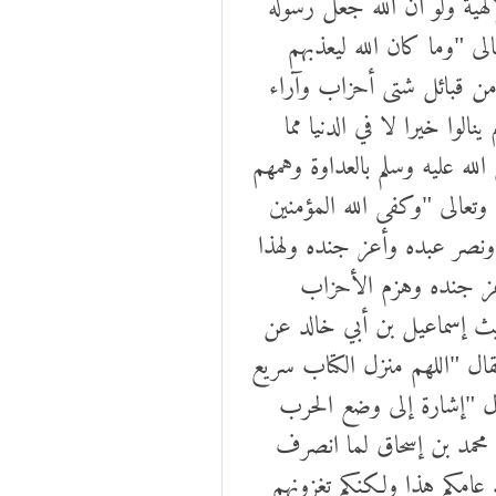
لى "وما كان الله ليعذبهم
ن قبائل شتى أحزاب وآراء
وا خيرا لا في الدنيا مما
لله عليه وسلم بالعداوة وهمهم
تعالى "وكفى الله المؤمنين
 ونصر عبده وأعز جنده ولهذا
أعز جنده وهزم الأحزاب
 إسماعيل بن أبي خالد عن
قال "اللهم منزل الكتاب سريع
ال "إشارة إلى وضع الحرب
 محمد بن إسحاق لما انصرف
 عامكم هذا ولكنكم تغزونهم