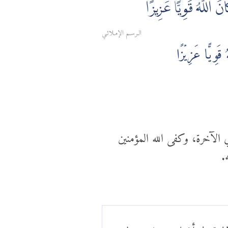
نَ اللَّهُ قَوِيًّا عَزِيزًا
الـرسـم الإمـلائـي
 قَوِيًّا عَزِيۡزًا
ي الآخرة، وكفى الله المؤمنين
.
لهية ولو أن الله جعل رسوله