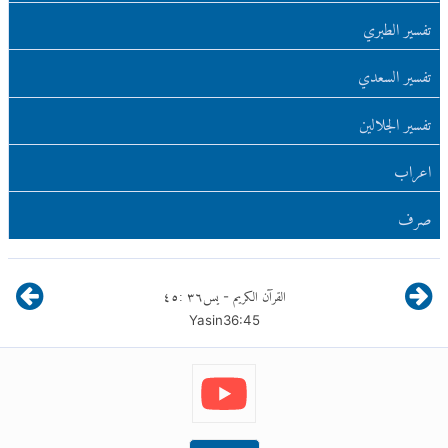
تفسير الطبري
تفسير السعدي
تفسير الجلالين
اعراب
صرف
القرآن الكريم
يس
٣٦
:
٤٥
-
Yasin
36
:
45