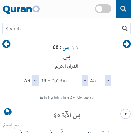
Skip to main content
Quran
O
[
٣٦
]
يس
: ٤٥
يس
القرآن الكريم
Ads by Muslim Ad Network
يس الآية ٤٥
الرسم العثماني