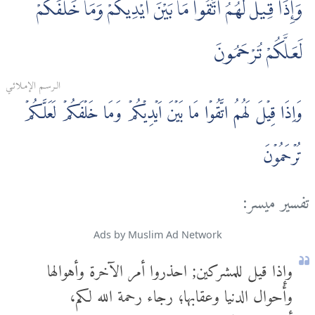
وَإِذَا قِيلَ لَهُمُ اتَّقُوا مَا بَيْنَ أَيْدِيكُمْ وَمَا خَلْفَكُمْ
لَعَلَّكُمْ تُرْحَمُونَ
الـرسـم الإمـلائـي
وَاِذَا قِيۡلَ لَهُمُ اتَّقُوۡا مَا بَيۡنَ اَيۡدِيۡكُمۡ وَمَا خَلۡفَكُمۡ لَعَلَّكُمۡ
تُرۡحَمُوۡنَ
تفسير ميسر:
Ads by Muslim Ad Network
وإذا قيل للمشركين; احذروا أمر الآخرة وأهوالها
وأحوال الدنيا وعقابها؛ رجاء رحمة الله لكم،