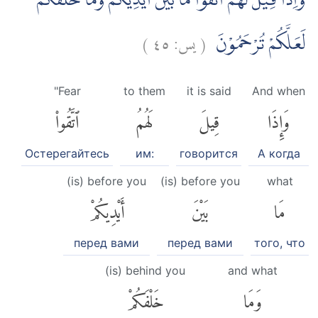
وَاِذَا قِيْلَ لَهُمُ اتَّقُوْا مَا بَيْنَ اَيْدِيْكُمْ وَمَا خَلْفَكُمْ
)
٤٥
يس:
(
لَعَلَّكُمْ تُرْحَمُوْنَ
"Fear
to them
it is said
And when
وَإِذَا
قِيلَ
لَهُمُ
ٱتَّقُوا۟
Остерегайтесь
им:
говорится
А когда
(is) before you
(is) before you
what
مَا
بَيْنَ
أَيْدِيكُمْ
перед вами
перед вами
того, что
(is) behind you
and what
وَمَا
خَلْفَكُمْ