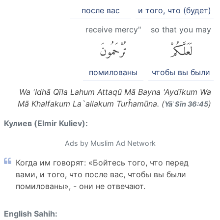
после вас
и того, что (будет)
receive mercy"
so that you may
لَعَلَّكُمْ
تُرْحَمُونَ
помилованы
чтобы вы были
Wa 'Idhā Qīla Lahum Attaqū Mā Bayna 'Aydīkum Wa
Mā Khalfakum La`allakum Turĥamūna. (
)
Yāʾ Sīn 36:45
Кулиев (Elmir Kuliev):
Ads by Muslim Ad Network
Когда им говорят: «Бойтесь того, что перед
вами, и того, что после вас, чтобы вы были
помилованы», - они не отвечают.
English Sahih: