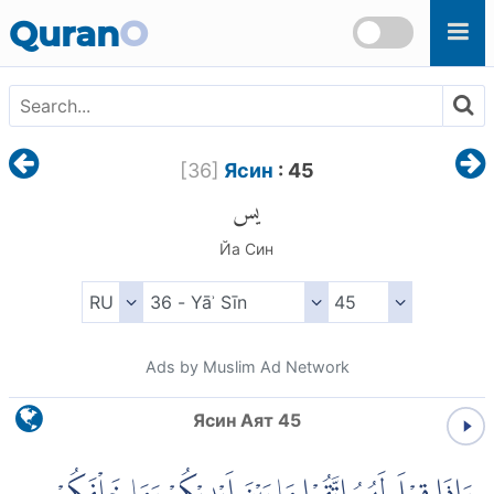
Skip to main content
Quran
O
[
36
]
Ясин
: 45
يس
Йа Син
Ads by Muslim Ad Network
Ясин Аят 45