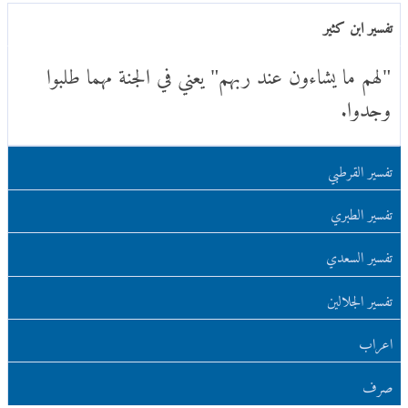
تفسير ابن كثير
"لهم ما يشاءون عند ربهم" يعني في الجنة مهما طلبوا
وجدوا.
تفسير القرطبي
تفسير الطبري
تفسير السعدي
تفسير الجلالين
اعراب
صرف