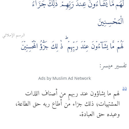
لَهُم مَّا يَشَآءُونَ عِندَ رَبِّهِمْ ۚ ذٰلِكَ جَزَآءُ
الْمُحْسِنِينَ
الـرسـم الإمـلائـي
لَهُمۡ مَّا يَشَآءُوۡنَ عِنۡدَ رَبِّهِمۡ‌ ؕ ذٰ لِكَ جَزٰٓؤُ الۡمُحۡسِنِيۡنَ
تفسير ميسر:
Ads by Muslim Ad Network
لهم ما يشاؤون عند ربهم من أصناف اللذات
المشتهيات؛ ذلك جزاء مَن أطاع ربه حق الطاعة،
وعبده حق العبادة.