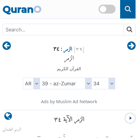
Skip to main content
Quran
O
[
٣٩
]
الزمر
: ٣٤
الزمر
القرآن الكريم
Ads by Muslim Ad Network
الزمر الآية ٣٤
الرسم العثماني