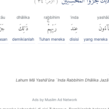
ۗ ذٰلِكَ جَزٰۤؤُا الْمُحْسِنِيْنَۚ
zāu
dhālika
rabbihim
ʿinda
yashā
َآءُونَ
عِندَ
رَبِّهِمْۚ
ذَٰلِكَ
جَزَا
asan
demikianlah
Tuhan mereka
disisi
yang mereka 
Lahum Mā Yashā'ūna `Inda Rabbihim Dhālika Jazā'
Ads by Muslim Ad Network