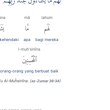
لَهُمْ مَّا يَشَاۤءُوْنَ عِنْدَ رَبِّهِمْ 
ūna
mā
lahum
لَهُم
مَّا
يَش
kehendaki
apa
bagi mereka
l-muḥ'sinīna
ٱلْمُحْسِنِينَ
orang-orang yang berbuat baik
u Al-Muĥsinīna. (
)
az-Zumar 39:34