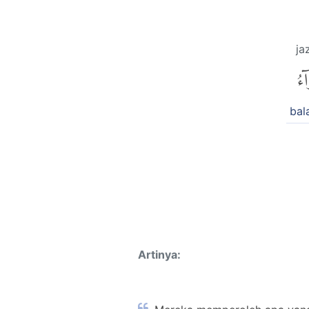
ja
ٓءُ
bal
Artinya: