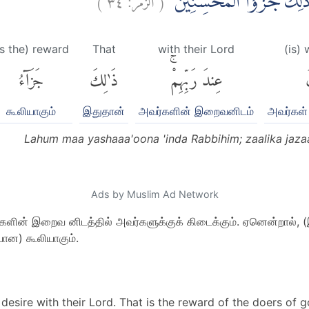
ۗ ذٰلِكَ جَزٰۤؤُا الْمُحْسِنِيْنَۚ
is the) reward
That
with their Lord
(is)
َ
عِندَ رَبِّهِمْۚ
ذَٰلِكَ
جَزَآءُ
கூலியாகும்
இதுதான்
அவர்களின் இறைவனிடம்
அவர்கள்
Lahum maa yashaaa'oona 'inda Rabbihim; zaalika jaza
Ads by Muslim Ad Network
ர்களின் இறைவ னிடத்தில் அவர்களுக்குக் கிடைக்கும். ஏனென்றால்
ான) கூலியாகும்.
desire with their Lord. That is the reward of the doers of g