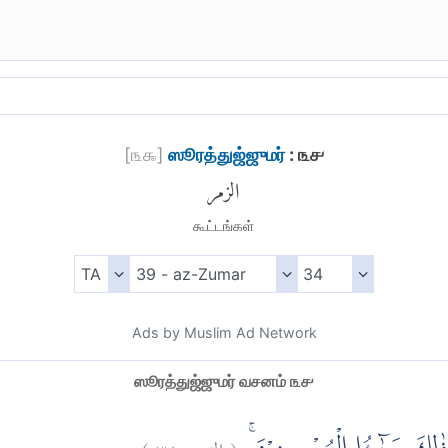
[
௩௯
]
ஸூரத்துஜ்ஜுமர்
: ௩௪
الزمر
கூட்டங்கள்
Ads by Muslim Ad Network
ஸூரத்துஜ்ஜுமர் வசனம் ௩௪
)
٣٤
الزمر:
(