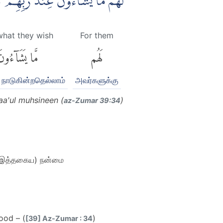
لَهُمْ مَّا يَشَاۤءُوْنَ عِنْدَ رَبِّهِمْ 
 what they wish
For them
لَهُم
مَّا يَشَآءُون
 நாடுகின்றதெல்லாம்
அவர்களுக்கு
aa'ul muhsineen (
)
az-Zumar 39:34
, (இத்தகைய) நன்மை
ood – (
)
[39] Az-Zumar : 34