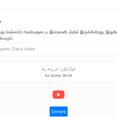
n
புவது (எல்லாம்) அவர்களுடைய இறைவனிடத்தில் இருக்கின்றது; இது
ியாகும்.
asimi, Darul Huda
ிடம் அவர்கள் நாடுகின்றதெல்லாம் கிடைக்கும். இதுதான் நல்லவர்க
٣٤
:
٣٩
الزمر
القرآن الكريم
-
Az-Zumar
39
:
34
Donate