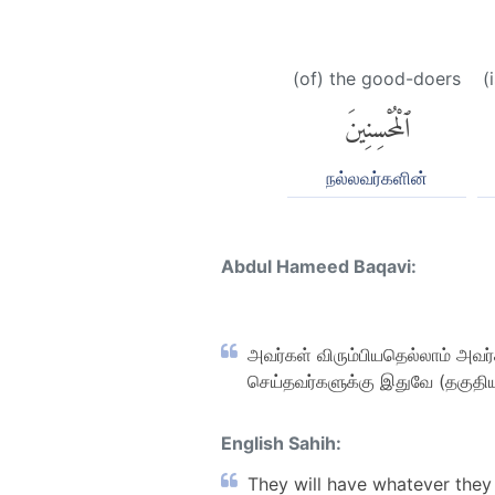
(of) the good-doers
(
ٱلْمُحْسِنِينَ
நல்லவர்களின்
Abdul Hameed Baqavi:
அவர்கள் விரும்பியதெல்லாம் அவ
செய்தவர்களுக்கு இதுவே (தகுதிய
English Sahih:
They will have whatever they 