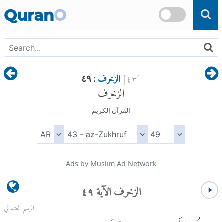
Skip to main content
Quran
O
[
٤٣
]
الزخرف
: ٤٩
الزخرف
القرآن الكريم
Ads by Muslim Ad Network
الزخرف الآية ٤٩
الرسم العثماني