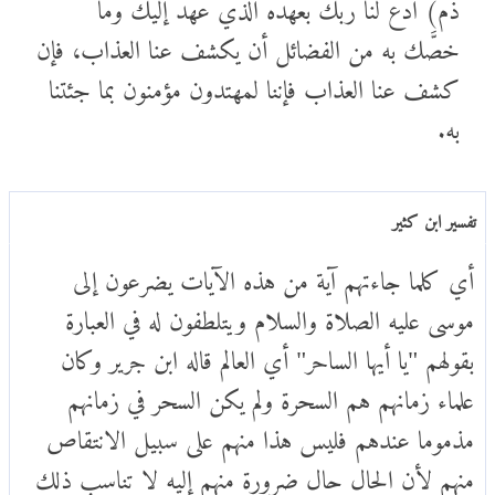
ذم) ادع لنا ربك بعهده الذي عهد إليك وما
خصَّك به من الفضائل أن يكشف عنا العذاب، فإن
كشف عنا العذاب فإننا لمهتدون مؤمنون بما جئتنا
به.
تفسير ابن كثير
أي كلما جاءتهم آية من هذه الآيات يضرعون إلى
موسى عليه الصلاة والسلام ويتلطفون له في العبارة
بقولهم "يا أيها الساحر" أي العالم قاله ابن جرير وكان
علماء زمانهم هم السحرة ولم يكن السحر في زمانهم
مذموما عندهم فليس هذا منهم على سبيل الانتقاص
منهم لأن الحال حال ضرورة منهم إليه لا تناسب ذلك