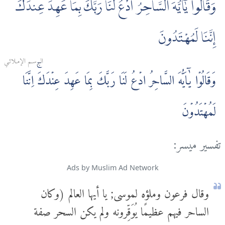
وَقَالُوا يٰٓأَيُّهَ السَّاحِرُ ادْعُ لَنَا رَبَّكَ بِمَا عَهِدَ عِندَكَ
إِنَّنَا لَمُهْتَدُونَ
الـرسـم الإمـلائـي
وَقَالُوۡا يٰۤاَيُّهَ السَّاحِرُ ادۡعُ لَنَا رَبَّكَ بِمَا عَهِدَ عِنۡدَكَ‌ۚ اِنَّنَا
لَمُهۡتَدُوۡنَ
تفسير ميسر:
Ads by Muslim Ad Network
وقال فرعون وملؤه لموسى; يا أيها العالم (وكان
الساحر فيهم عظيمًا يُوَقِّرونه ولم يكن السحر صفة