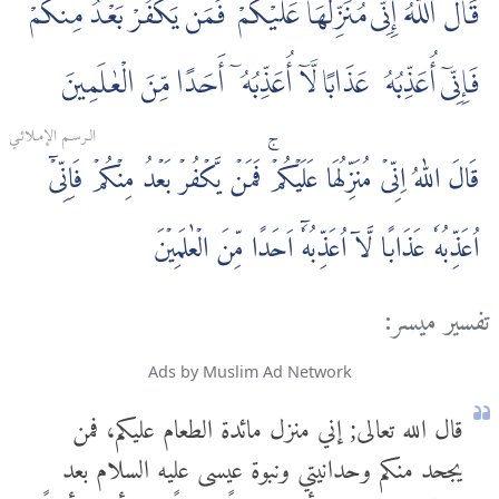
قَالَ اللَّهُ إِنِّى مُنَزِّلُهَا عَلَيْكُمْ ۖ فَمَن يَكْفُرْ بَعْدُ مِنكُمْ
فَإِنِّىٓ أُعَذِّبُهُۥ عَذَابًا لَّآ أُعَذِّبُهُۥٓ أَحَدًا مِّنَ الْعٰلَمِينَ
الـرسـم الإمـلائـي
قَالَ اللّٰهُ اِنِّىۡ مُنَزِّلُهَا عَلَيۡكُمۡ‌ۚ فَمَنۡ يَّكۡفُرۡ بَعۡدُ مِنۡكُمۡ فَاِنِّىۡۤ
اُعَذِّبُهٗ عَذَابًا لَّاۤ اُعَذِّبُهٗۤ اَحَدًا مِّنَ الۡعٰلَمِيۡنَ
تفسير ميسر:
Ads by Muslim Ad Network
قال الله تعالى; إني منزل مائدة الطعام عليكم، فمن
يجحد منكم وحدانيتي ونبوة عيسى عليه السلام بعد