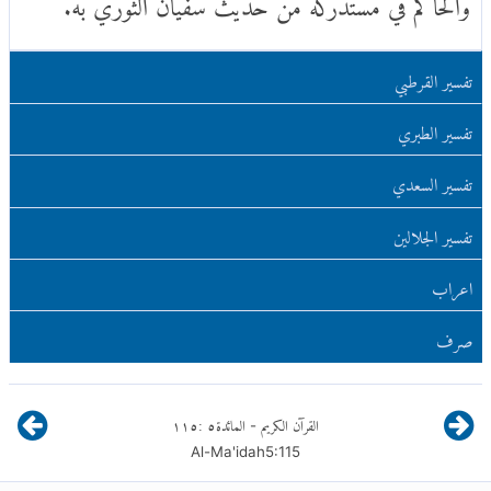
تفسير القرطبي
تفسير الطبري
تفسير السعدي
تفسير الجلالين
اعراب
صرف
القرآن الكريم
المائدة
٥
:
١١٥
-
Al-Ma'idah
5
:
115