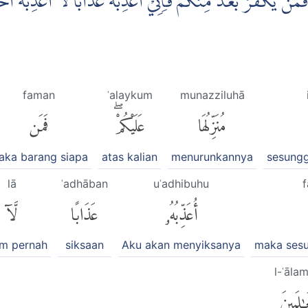
ۚ فَمَنْ يَّكْفُرْ بَعْدُ مِنْكُمْ فَاِنِّيْٓ اُعَذِّبُهٗ عَذَابًا لَّآ اُعَذِّبُهٗٓ 
faman
ʿalaykum
munazziluhā
مُنَزِّلُهَا
عَلَيْكُمْۖ
فَمَن
aka barang siapa
atas kalian
menurunkannya
sesung
lā
ʿadhāban
uʿadhibuhu
f
أُعَذِّبُهُۥ
عَذَابًا
لَّآ
um pernah
siksaan
Aku akan menyiksanya
maka ses
l-ʿāla
َٰلَمِينَ