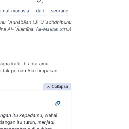
mmat manusia
dari
seorang
buhu `Adhābāan Lā 'U`adhdhibuhu
na Al-`Ālamīna. (
)
al-Māʾidah 5:115
iapa kafir di antaramu
tidak pernah Aku timpakan
Collapse
angan itu kepadamu
, wahai
dangan itu turun,
menjadi