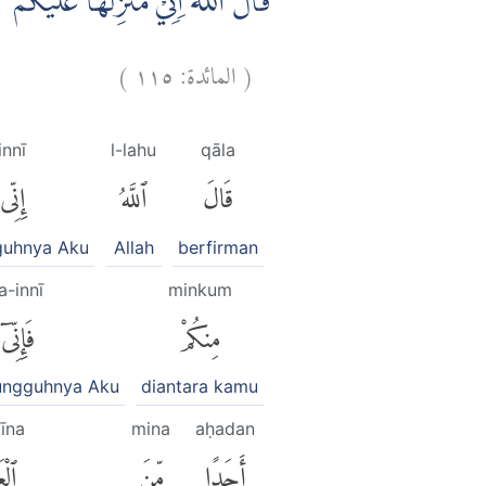
قَالَ اللّٰهُ اِنِّيْ مُنَزِّلُهَا عَلَيْكُمْ  ࣖ
)
١١٥
المائدة:
(
innī
l-lahu
qāla
قَالَ
ٱللَّهُ
إِنِّى
guhnya Aku
Allah
berfirman
a-innī
minkum
مِنكُمْ
فَإِنِّىٓ
ungguhnya Aku
diantara kamu
mīna
mina
aḥadan
أَحَدًا
مِّنَ
ٱلْع