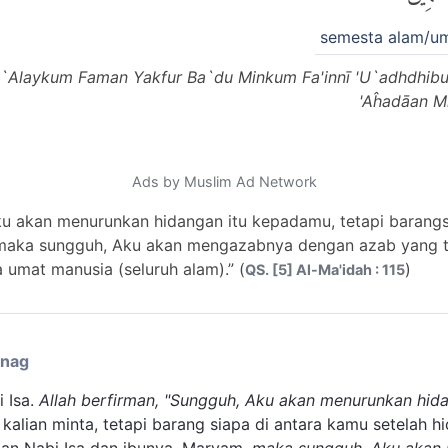
semesta alam/u
hā `Alaykum Faman Yakfur Ba`du Minkum Fa'innī 'U`adhdhi
'Aĥadāan Mi
Ads by Muslim Ad Network
ku akan menurunkan hidangan itu kepadamu, tetapi barangs
u, maka sungguh, Aku akan mengazabnya dengan azab yang 
 umat manusia (seluruh alam).” (
)
QS. [5] Al-Ma'idah : 115
enag
 Isa.
Allah berfirman, "Sungguh, Aku akan menurunkan hid
alian minta, tetapi barang siapa di antara kamu setelah hi