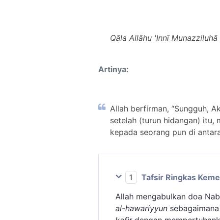
Qāla Allāhu 'Innī Munazzilu
Artinya:
Allah berfirman, “Sungguh, A
setelah (turun hidangan) it
kepada seorang pun di antara
1
Tafsir Ringkas Kem
Allah mengabulkan doa Nabi
al-hawariyyun
sebagaimana k