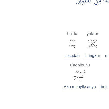
اَحَدًا مِّنَ الْعٰلَمِيْنَ
baʿdu
yakfur
يَكْفُرْ
بَعْدُ
sesudah
ia ingkar
m
uʿadhibuhu
أُعَذِّبُهُۥٓ
Aku menyiksanya
bel