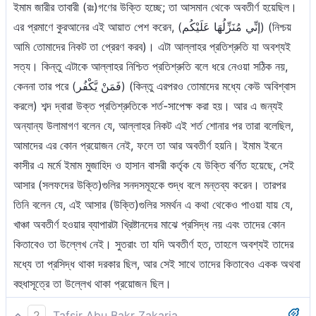
ইমাম জারীর তাবারী (রঃ)গণের উক্তি হচ্ছে; তা আসমান থেকে অবতীর্ণ হয়েছিল।
এর প্রমাণে কুরআনের এই আয়াত পেশ করেন, (إنِّي مُنَزِّلُهَا عَلَيْكُم) (নিশ্চয়
আমি তোমাদের নিকট তা প্রেরণ করব)। এটা আল্লাহর প্রতিশ্রুতি যা অবশ্যই
সত্য। কিন্তু এটাকে আল্লাহর নিশ্চিত প্রতিশ্রুতি বলে ধরে নেওয়া সঠিক নয়,
কেননা তার পরে (فَمَنْ يَّكْفُر) (কিন্তু এরপরও তোমাদের মধ্যে কেউ অবিশ্বাস
করলে) শব্দ দ্বারা উক্ত প্রতিশ্রুতিকে শর্ত-সাপেক্ষ করা হয়। আর এ জন্যই
অন্যান্য উলামাগণ বলেন যে, আল্লাহর নিকট এই শর্ত শোনার পর তারা বলেছিল,
আমাদের এর কোন প্রয়োজন নেই, ফলে তা আর অবতীর্ণ হয়নি। ইমাম ইবনে
কাসীর এ মর্মে ইমাম মুজাহিদ ও হাসান বাসরী কর্তৃক যে উক্তি বর্ণিত হয়েছে, সেই
আসার (সলফদের উক্তি)গুলির সনদসমূহকে শুদ্ধ বলে মন্তব্য করেন। তারপর
তিনি বলেন যে, এই আসার (উক্তি)গুলির সমর্থন এ কথা থেকেও পাওয়া যায় যে,
খাঞ্চা অবতীর্ণ হওয়ার ব্যাপারটা খ্রিষ্টানদের মাঝে প্রসিদ্ধ নয় এবং তাদের কোন
কিতাবেও তা উল্লেখ নেই। সুতরাং তা যদি অবতীর্ণ হত, তাহলে অবশ্যই তাদের
মধ্যে তা প্রসিদ্ধ থাকা দরকার ছিল, আর সেই সাথে তাদের কিতাবেও একক অথবা
বহুধাসূত্রে তা উল্লেখ থাকা প্রয়োজন ছিল।
2
Tafsir Abu Bakr Zakaria