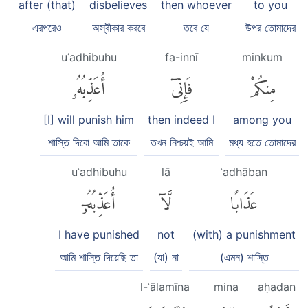
after (that)
disbelieves
then whoever
to you
এরপরেও
অস্বীকার করবে
তবে যে
উপর তোমাদের
uʿadhibuhu
fa-innī
minkum
مِنكُمْ
فَإِنِّىٓ
أُعَذِّبُهُۥ
[I] will punish him
then indeed I
among you
শাস্তি দিবো আমি তাকে
তখন নিশ্চয়ই আমি
মধ্য হতে তোমাদের
uʿadhibuhu
lā
ʿadhāban
عَذَابًا
لَّآ
أُعَذِّبُهُۥٓ
I have punished
not
(with) a punishment
আমি শাস্তি দিয়েছি তা
(যা) না
(এমন) শাস্তি
l-ʿālamīna
mina
aḥadan