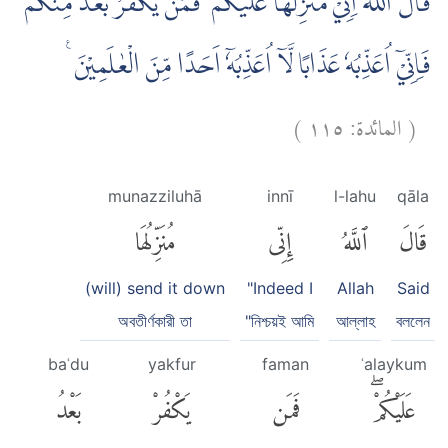
قَالَ اللّٰهُ اِنِّيْ مُنَزِّلُهَا عَلَيْكُمْ ۚ فَمَنْ يَّكْفُرْ بَعْدُ مِنْكُمْ
فَاِنِّيْٓ اُعَذِّبُهٗ عَذَابًا لَّآ اُعَذِّبُهٗٓ اَحَدًا مِّنَ الْعٰلَمِيْنَ ࣖ
)
١١٥
المائدة:
(
munazziluhā
innī
l-lahu
qāla
قَالَ
ٱللَّهُ
إِنِّى
مُنَزِّلُهَا
(will) send it down
"Indeed I
Allah
Said
অবতীর্ণকারী তা
"নিশ্চয়ই আমি
আল্লাহ
বললেন
baʿdu
yakfur
faman
ʿalaykum
عَلَيْكُمْۖ
فَمَن
يَكْفُرْ
بَعْدُ