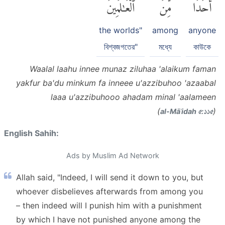
أَحَدًا
مِّنَ
ٱلْعَٰلَمِينَ
the worlds"
among
anyone
বিশ্বজগতের"
মধ্যে
কাউকে
Waalal laahu innee munaz ziluhaa 'alaikum faman
yakfur ba'du minkum fa inneee u'azzibuhoo 'azaabal
laaa u'azzibuhooo ahadam minal 'aalameen
(
)
al-Māʾidah ৫:১১৫
English Sahih:
Ads by Muslim Ad Network
Allah said, "Indeed, I will send it down to you, but
whoever disbelieves afterwards from among you
– then indeed will I punish him with a punishment
by which I have not punished anyone among the