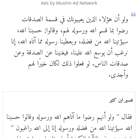
Ads by Muslim Ad Network
ولو أن هؤلاء الذين يعيبونك في قسمة الصدقات
رضوا بما قسم الله ورسوله لهم، وقالوا; حسبنا الله،
سيؤتينا الله من فضله، ويعطينا رسوله مما آتاه الله، إنا
نرغب أن يوسع الله علينا، فيغنينا عن الصدقة وعن
صدقات الناس. لو فعلوا ذلك لكان خيرًا لهم
وأجدى.
تفسير ابن كثير
فقال " ولو أنهم رضوا ما آتاهم الله ورسوله وقالوا حسبنا
الله سيؤتينا الله من فضله ورسوله إنا إلى الله راغبون "
فتضمنت هذه الآية الكريمة أدبا عظيما وسرا شريفا