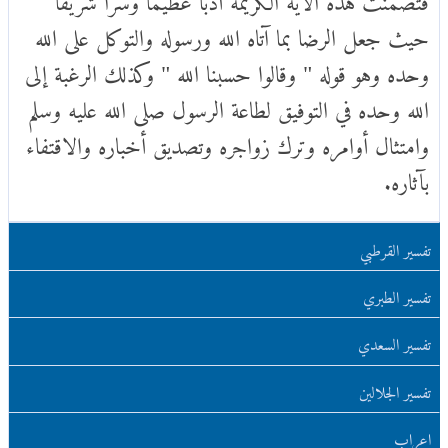
حيث جعل الرضا بما آتاه الله ورسوله والتوكل على الله
وحده وهو قوله " وقالوا حسبنا الله " وكذلك الرغبة إلى
الله وحده في التوفيق لطاعة الرسول صلى الله عليه وسلم
وامتثال أوامره وترك زواجره وتصديق أخباره والاقتفاء
بآثاره.
تفسير القرطبي
تفسير الطبري
تفسير السعدي
تفسير الجلالين
اعراب