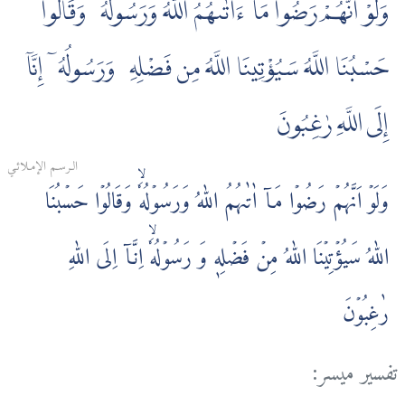
وَلَوْ أَنَّهُمْ رَضُوا مَآ ءَاتٰىهُمُ اللَّهُ وَرَسُولُهُۥ وَقَالُوا
حَسْبُنَا اللَّهُ سَيُؤْتِينَا اللَّهُ مِن فَضْلِهِۦ وَرَسُولُهُۥٓ إِنَّآ
إِلَى اللَّهِ رٰغِبُونَ
الـرسـم الإمـلائـي
وَلَوۡ اَنَّهُمۡ رَضُوۡا مَاۤ اٰتٰٮهُمُ اللّٰهُ وَرَسُوۡلُهٗۙ وَقَالُوۡا حَسۡبُنَا
اللّٰهُ سَيُؤۡتِيۡنَا اللّٰهُ مِنۡ فَضۡلِهٖ وَ رَسُوۡلُهٗۙ اِنَّاۤ اِلَى اللّٰهِ
رٰغِبُوۡنَ
تفسير ميسر: