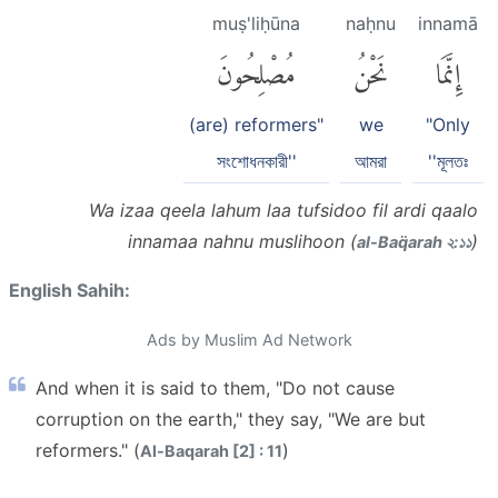
muṣ'liḥūna
naḥnu
innamā
إِنَّمَا
نَحْنُ
مُصْلِحُونَ
(are) reformers"
we
"Only
সংশোধনকারী''
আমরা
''মূলতঃ
Wa izaa qeela lahum laa tufsidoo fil ardi qaalo
innamaa nahnu muslihoon (
)
al-Baq̈arah ২:১১
English Sahih:
Ads by Muslim Ad Network
And when it is said to them, "Do not cause
corruption on the earth," they say, "We are but
reformers." (
)
Al-Baqarah [2] : 11