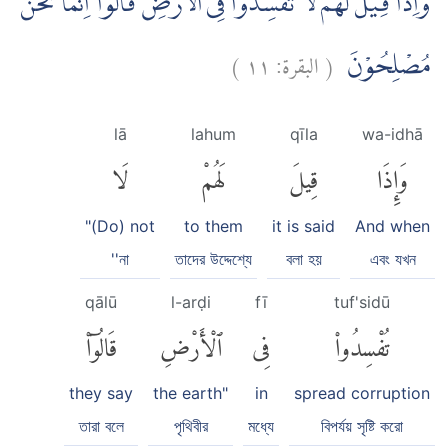
وَاِذَا قِيْلَ لَهُمْ لَا تُفْسِدُوْا فِى الْاَرْضِۙ قَالُوْٓا اِنَّمَا نَحْنُ
)
١١
البقرة:
(
مُصْلِحُوْنَ
lā
lahum
qīla
wa-idhā
وَإِذَا
قِيلَ
لَهُمْ
لَا
"(Do) not
to them
it is said
And when
''না
তাদের উদ্দেশ্যে
বলা হয়
এবং যখন
qālū
l-arḍi
fī
tuf'sidū
تُفْسِدُوا۟
فِى
ٱلْأَرْضِ
قَالُوٓا۟
they say
the earth"
in
spread corruption
তারা বলে
পৃথিবীর
মধ্যে
বিপর্যয় সৃষ্টি করো