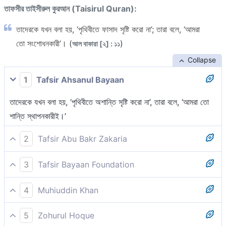
তাফসীর তাইসীরুল কুরআন (Taisirul Quran):
তাদেরকে যখন বলা হয়, ‘পৃথিবীতে ফাসাদ সৃষ্টি করো না’; তারা বলে, ‘আমরা
তো সংশোধনকারী’। (
)
আল বাকারা [২] : ১১
Collapse
1
Tafsir Ahsanul Bayaan
তাদেরকে যখন বলা হয়, ‘পৃথিবীতে অশান্তি সৃষ্টি করো না’, তারা বলে, ‘আমরা তো
শান্তি স্থাপনকারীই।’
2
Tafsir Abu Bakr Zakaria
আর যখন তাদেরকে বলা হয়, ‘তোমরা যমীনে ফাসাদ সৃষ্টি করো না’ ,[১] তারা বলে,
3
Tafsir Bayaan Foundation
‘আমরা তো কেবল সংশোধনকারী’ [২]।
আর যখন তাদেরকে বলা হয়, ‘তোমরা যমীনে ফাসাদ করো না’, তারা বলে, ‘আমরা
4
Muhiuddin Khan
তো কেবল সংশোধনকারী’।
[১] আবুল আলীয়া বলেন, ‘ফাসাদ সৃষ্টি করো না’ অর্থাৎ যমীনে আল্লাহ্‌র অবাধ্য
আর যখন তাদেরকে বলা হয় যে, দুনিয়ার বুকে দাঙ্গা-হাঙ্গামা সৃষ্টি করো না, তখন তারা
5
Zohurul Hoque
হয়ো না। মুনাফিকদের ফাসাদ সৃষ্টির অর্থই হচ্ছে, যমীনের বুকে আল্লাহ্‌র নাফরমানী