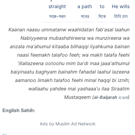
straight
a path
to
He wills
সহজ-সরল
পথের
দিকে
তিনি চান
Kaanan naasu ummatanw waahidatan fab'asal laahun
Nabiyyeena mubashshireena wa munzireena wa
anzala ma'ahumul kitaaba bilhaqqi liyahkuma bainan
naasi feemakh talafoo feeh; wa makh talafa feehi
'illallazeena ootoohu mim ba'di maa jaaa'athumul
baiyinaatu baghyam bainahm fahadal laahul lazeena
aamanoo limakh talafoo feehi minal haqqi bi iznih;
wallaahu yahdee mai yashaaa'u ilaa Siraatim
Mustaqeem (
)
al-Baq̈arah ২:২১৩
English Sahih:
Ads by Muslim Ad Network