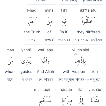
যে বিষয়ে
ঈমান এনেছে
(তাদেরকে) যারা
l-ḥaqi
mina
fīhi
ikh'talafū
ٱخْتَلَفُوا۟
فِيهِ
مِنَ
ٱلْحَقِّ
the Truth
of
[in it]
they differed
সত্য
সম্পর্কে
তার মধ্যে
তারা মতভেদ করেছিলো
man
yahdī
wal-lahu
bi-idh'nihi
بِإِذْنِهِۦۗ
وَٱللَّهُ
يَهْدِى
مَن
whom
guides
And Allah
with His permission
যাকে
পথ দেখান
এবং আল্লাহ
তার অনুমতির মাধ্যমে (ও অনুগ্রহে)
mus'taqīmin
ṣirāṭin
ilā
yashāu
يَشَآءُ
إِلَىٰ
صِرَٰطٍ
مُّسْتَقِيمٍ