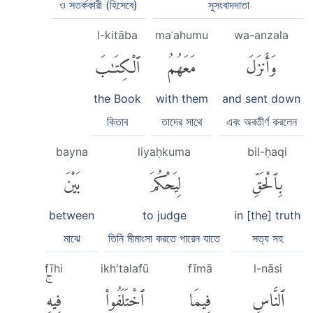
ও সতর্ককারী (হিসেবে)
সুসংবাদদাতা
l-kitāba
maʿahumu
wa-anzala
وَأَنزَلَ
مَعَهُمُ
ٱلْكِتَٰبَ
the Book
with them
and sent down
কিতাব
তাদের সাথে
এবং অবতীর্ণ করলেন
bayna
liyaḥkuma
bil-ḥaqi
بِٱلْحَقِّ
لِيَحْكُمَ
بَيْنَ
between
to judge
in [the] truth
মাঝে
তিনি মীমাংসা করতে পারেন যাতে
সত্য সহ
fīhi
ikh'talafū
fīmā
l-nāsi
ٱلنَّاسِ
فِيمَا
ٱخْتَلَفُوا۟
فِيهِۚ