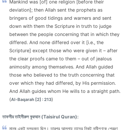
Mankind was [of] one religion [before their
deviation]; then Allah sent the prophets as
bringers of good tidings and warners and sent
down with them the Scripture in truth to judge
between the people concerning that in which they
differed. And none differed over it [i.e., the
Scripture] except those who were given it – after
the clear proofs came to them – out of jealous
animosity among themselves. And Allah guided
those who believed to the truth concerning that
over which they had differed, by His permission.
And Allah guides whom He wills to a straight path.
(
)
Al-Baqarah [2] : 213
তাফসীর তাইসীরুল কুরআন (Taisirul Quran):
মানুষ একই দলভুক্ত ছিল। তারপর আল্লাহ তাদের নিকট নাবীগণকে প্রেরণ