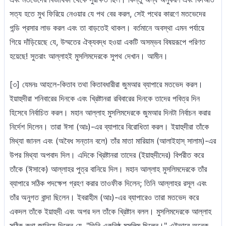
সত্য হতে মুখ ফিরিয়ে নেওয়ার যে পথ বের করল, সেই পথের কারণে মতভেদের
গন্ডি প্রসার লাভ করল এবং তা বাড়তেই থাকল। বর্তমানে অবস্থা এমন পর্যায়ে
গিয়ে দাঁড়িয়েছে যে, উম্মতের ঐক্যবদ্ধ হওয়া একটি অসম্ভব বিষয়রূপে পরিণত
হয়েছে! সুতরাং আল্লাহই মুসলিমদেরকে সুপথ দেখান। আমীন।
[৩] যেমনঃ আহলে-কিতাব তথা কিতাবধারীরা জুমআর ব্যাপারে মতভেদ করল।
ইয়াহুদীরা শনিবারের দিনকে এবং খ্রিষ্টানরা রবিবারের দিনকে তাদের পবিত্র দিন
হিসেবে নির্বাচিত করল। মহান আল্লাহ মুসলিমদেরকে জুমআর দিনটা নির্বাচন করার
নির্দেশ দিলেন। তারা ঈসা (আঃ)-এর ব্যাপারে বিরোধিতা করল। ইয়াহুদীরা তাঁকে
মিথ্যা জানল এবং (অবৈধ সন্তান বলে) তাঁর মাতা মারিয়াম (আলাইহাস্ সালাম)-এর
উপর মিথ্যা অপবাদ দিল। এদিকে খ্রিষ্টানরা তাদের (ইয়াহুদীদের) বিপরীত করে
তাঁকে (ঈসাকে) আল্লাহর পুত্র বানিয়ে দিল। মহান আল্লাহ মুসলিমদেরকে তাঁর
ব্যাপারে সঠিক পদক্ষেপ গ্রহণ করার তাওফীক দিলেন; তিনি আল্লাহর রসূল এবং
তাঁর অনুগত বান্দা ছিলেন। ইবরাহীম (আঃ)-এর ব্যাপারেও তারা মতভেদ করে
একদল তাঁকে ইয়াহুদী এবং অপর দল তাঁকে খ্রিষ্টান বলল। মুসলিমদেরকে আল্লাহ
সঠিক কথা জানিয়ে দিলেন যে, "তিনি একনিষ্ঠ মুসলিম ছিলেন।" এইভাবে অনেক