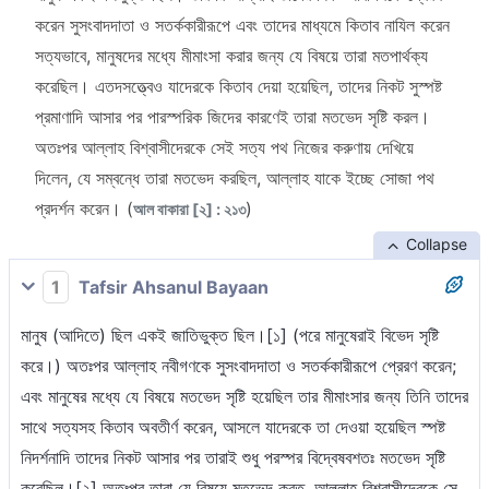
করেন সুসংবাদদাতা ও সতর্ককারীরূপে এবং তাদের মাধ্যমে কিতাব নাযিল করেন
সত্যভাবে, মানুষদের মধ্যে মীমাংসা করার জন্য যে বিষয়ে তারা মতপার্থক্য
করেছিল। এতদসত্ত্বেও যাদেরকে কিতাব দেয়া হয়েছিল, তাদের নিকট সুস্পষ্ট
প্রমাণাদি আসার পর পারস্পরিক জিদের কারণেই তারা মতভেদ সৃষ্টি করল।
অতঃপর আল্লাহ বিশ্বাসীদেরকে সেই সত্য পথ নিজের করুণায় দেখিয়ে
দিলেন, যে সম্বন্ধে তারা মতভেদ করছিল, আল্লাহ যাকে ইচ্ছে সোজা পথ
প্রদর্শন করেন। (
)
আল বাকারা [২] : ২১৩
Collapse
1
Tafsir Ahsanul Bayaan
মানুষ (আদিতে) ছিল একই জাতিভুক্ত ছিল।[১] (পরে মানুষেরাই বিভেদ সৃষ্টি
করে।) অতঃপর আল্লাহ নবীগণকে সুসংবাদদাতা ও সতর্ককারীরূপে প্রেরণ করেন;
এবং মানুষের মধ্যে যে বিষয়ে মতভেদ সৃষ্টি হয়েছিল তার মীমাংসার জন্য তিনি তাদের
সাথে সত্যসহ কিতাব অবতীর্ণ করেন, আসলে যাদেরকে তা দেওয়া হয়েছিল স্পষ্ট
নিদর্শনাদি তাদের নিকট আসার পর তারাই শুধু পরস্পর বিদ্বেষবশতঃ মতভেদ সৃষ্টি
করেছিল।[২] অতঃপর তারা যে বিষয়ে মতভেদ করত, আল্লাহ বিশ্বাসীদেরকে সে