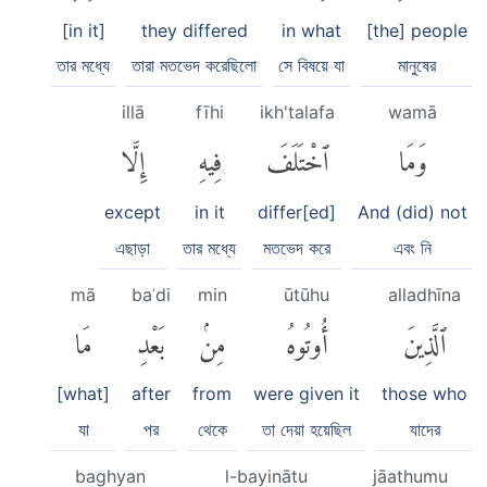
[in it]
they differed
in what
[the] people
তার মধ্যে
তারা মতভেদ করেছিলো
সে বিষয়ে যা
মানুষের
illā
fīhi
ikh'talafa
wamā
وَمَا
ٱخْتَلَفَ
فِيهِ
إِلَّا
except
in it
differ[ed]
And (did) not
এছাড়া
তার মধ্যে
মতভেদ করে
এবং নি
mā
baʿdi
min
ūtūhu
alladhīna
ٱلَّذِينَ
أُوتُوهُ
مِنۢ
بَعْدِ
مَا
[what]
after
from
were given it
those who
যা
পর
থেকে
তা দেয়া হয়েছিল
যাদের
baghyan
l-bayinātu
jāathumu