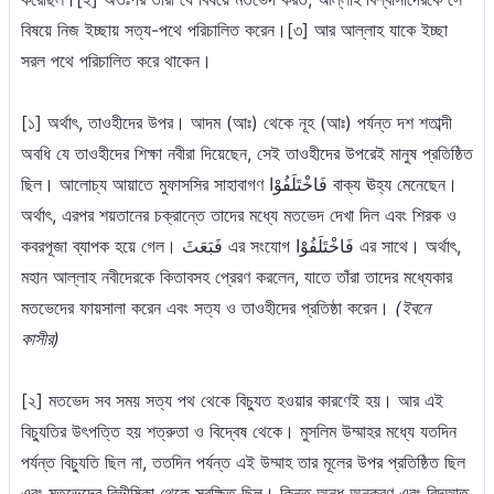
বিষয়ে নিজ ইচ্ছায় সত্য-পথে পরিচালিত করেন।[৩] আর আল্লাহ যাকে ইচ্ছা
সরল পথে পরিচালিত করে থাকেন।
[১] অর্থাৎ, তাওহীদের উপর। আদম (আঃ) থেকে নূহ (আঃ) পর্যন্ত দশ শতাব্দী
অবধি যে তাওহীদের শিক্ষা নবীরা দিয়েছেন, সেই তাওহীদের উপরেই মানুষ প্রতিষ্ঠিত
ছিল। আলোচ্য আয়াতে মুফাসসির সাহাবাগণ فَاخْتَلَفُوْا বাক্য ঊহ্য মেনেছেন।
অর্থাৎ, এরপর শয়তানের চক্রান্তে তাদের মধ্যে মতভেদ দেখা দিল এবং শিরক ও
কবরপূজা ব্যাপক হয়ে গেল। فَبَعَثَ এর সংযোগ فَاخْتَلَفُوْا এর সাথে। অর্থাৎ,
মহান আল্লাহ নবীদেরকে কিতাবসহ প্রেরণ করলেন, যাতে তাঁরা তাদের মধ্যেকার
মতভেদের ফায়সালা করেন এবং সত্য ও তাওহীদের প্রতিষ্ঠা করেন।
(ইবনে
কাসীর)
[২] মতভেদ সব সময় সত্য পথ থেকে বিচ্যুত হওয়ার কারণেই হয়। আর এই
বিচ্যুতির উৎপত্তি হয় শত্রুতা ও বিদ্বেষ থেকে। মুসলিম উম্মাহর মধ্যে যতদিন
পর্যন্ত বিচ্যুতি ছিল না, ততদিন পর্যন্ত এই উম্মাহ তার মূলের উপর প্রতিষ্ঠিত ছিল
এবং মতভেদের বিভীষিকা থেকে সুরক্ষিত ছিল। কিন্তু অন্ধ অনুকরণ এবং বিদআত