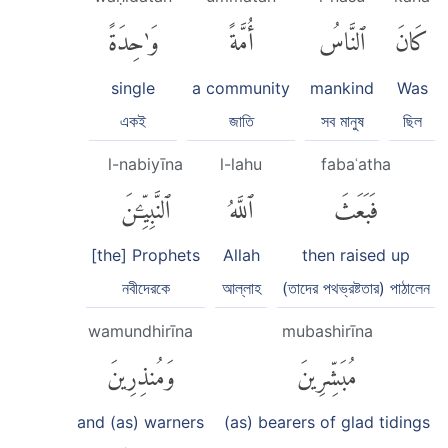
كَانَ
ٱلنَّاسُ
أُمَّةً
وَٰحِدَةً
single
a community
mankind
Was
একই
জাতি
সব মানুষ
ছিল
l-nabiyīna
l-lahu
fabaʿatha
فَبَعَثَ
ٱللَّهُ
ٱلنَّبِيِّۦنَ
[the] Prophets
Allah
then raised up
নবীদেরকে
আল্লাহ
(তাদের পথভ্রষ্টতার) পাঠালেন
wamundhirīna
mubashirīna
مُبَشِّرِينَ
وَمُنذِرِينَ
and (as) warners
(as) bearers of glad tidings