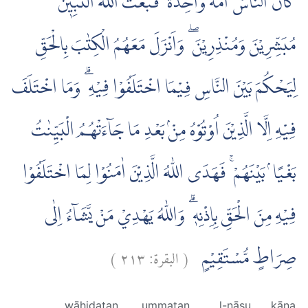
كَانَ النَّاسُ اُمَّةً وَّاحِدَةً ۗ فَبَعَثَ اللّٰهُ النَّبِيّٖنَ
مُبَشِّرِيْنَ وَمُنْذِرِيْنَ ۖ وَاَنْزَلَ مَعَهُمُ الْكِتٰبَ بِالْحَقِّ
لِيَحْكُمَ بَيْنَ النَّاسِ فِيْمَا اخْتَلَفُوْا فِيْهِ ۗ وَمَا اخْتَلَفَ
فِيْهِ اِلَّا الَّذِيْنَ اُوْتُوْهُ مِنْۢ بَعْدِ مَا جَاۤءَتْهُمُ الْبَيِّنٰتُ
بَغْيًا ۢ بَيْنَهُمْ ۚ فَهَدَى اللّٰهُ الَّذِيْنَ اٰمَنُوْا لِمَا اخْتَلَفُوْا
فِيْهِ مِنَ الْحَقِّ بِاِذْنِهٖ ۗ وَاللّٰهُ يَهْدِيْ مَنْ يَّشَاۤءُ اِلٰى
)
٢١٣
البقرة:
(
صِرَاطٍ مُّسْتَقِيْمٍ
wāḥidatan
ummatan
l-nāsu
kāna