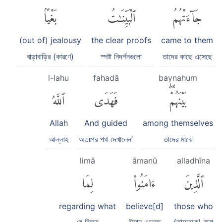
جَآءَتْهُمُ
ٱلْبَيِّنَٰتُ
بَغْيًۢا
(out of) jealousy
the clear proofs
came to them
বাড়াবাড়ির (কারণে)
স্পষ্ট নিদর্শনগুলো
তাদের কাছে এসেছে
l-lahu
fahadā
baynahum
بَيْنَهُمْۖ
فَهَدَى
ٱللَّهُ
Allah
And guided
among themselves
আল্লাহ
অতঃপর পথ দেখালেন’
তাদের মাঝে
limā
āmanū
alladhīna
ٱلَّذِينَ
ءَامَنُوا۟
لِمَا
regarding what
believe[d]
those who