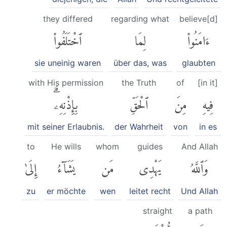
they differed
regarding what
believe[d]
ءَامَنُوا۟
لِمَا
ٱخْتَلَفُوا۟
sie uneinig waren
über das, was
glaubten
with His permission
the Truth
of
[in it]
فِيهِ
مِنَ
ٱلْحَقِّ
بِإِذْنِهِۦۗ
mit seiner Erlaubnis.
der Wahrheit
von
in es
to
He wills
whom
guides
And Allah
وَٱللَّهُ
يَهْدِى
مَن
يَشَآءُ
إِلَىٰ
zu
er möchte
wen
leitet recht
Und Allah
straight
a path