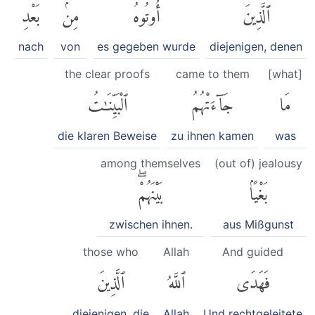
ٱلَّذِينَ
أُوتُوهُ
مِنۢ
بَعْدِ
nach
von
es gegeben wurde
diejenigen, denen
the clear proofs
came to them
[what]
مَا
جَآءَتْهُمُ
ٱلْبَيِّنَٰتُ
die klaren Beweise
zu ihnen kamen
was
among themselves
(out of) jealousy
بَغْيًۢا
بَيْنَهُمْۖ
zwischen ihnen.
aus Mißgunst
those who
Allah
And guided
فَهَدَى
ٱللَّهُ
ٱلَّذِينَ
diejenigen, die
Allah
Und rechtgeleitete