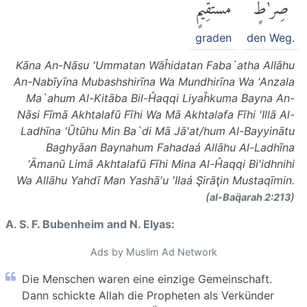
صِرَٰطٍ
مُّسْتَقِيمٍ
graden
den Weg.
Kāna An-Nāsu 'Ummatan Wāĥidatan Faba`atha Allāhu
An-Nabīyīna Mubashshirīna Wa Mundhirīna Wa 'Anzala
Ma`ahum Al-Kitāba Bil-Ĥaqqi Liyaĥkuma Bayna An-
Nāsi Fīmā Akhtalafū Fīhi Wa Mā Akhtalafa Fīhi 'Illā Al-
Ladhīna 'Ūtūhu Min Ba`di Mā Jā'at/hum Al-Bayyinātu
Baghyāan Baynahum Fahadaá Allāhu Al-Ladhīna
'Āmanū Limā Akhtalafū Fīhi Mina Al-Ĥaqqi Bi'idhnihi
Wa Allāhu Yahdī Man Yashā'u 'Ilaá Şirāţin Mustaqīmin.
(
)
al-Baq̈arah 2:213
A. S. F. Bubenheim and N. Elyas:
Ads by Muslim Ad Network
Die Menschen waren eine einzige Gemeinschaft.
Dann schickte Allah die Propheten als Verkünder