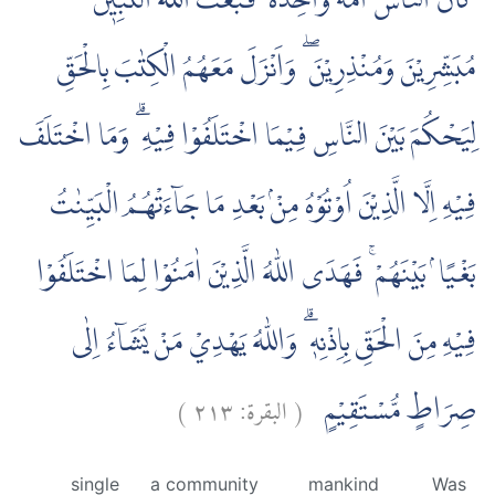
كَانَ النَّاسُ اُمَّةً وَّاحِدَةً ۗ فَبَعَثَ اللّٰهُ النَّبِيّٖنَ
مُبَشِّرِيْنَ وَمُنْذِرِيْنَ ۖ وَاَنْزَلَ مَعَهُمُ الْكِتٰبَ بِالْحَقِّ
لِيَحْكُمَ بَيْنَ النَّاسِ فِيْمَا اخْتَلَفُوْا فِيْهِ ۗ وَمَا اخْتَلَفَ
فِيْهِ اِلَّا الَّذِيْنَ اُوْتُوْهُ مِنْۢ بَعْدِ مَا جَاۤءَتْهُمُ الْبَيِّنٰتُ
بَغْيًا ۢ بَيْنَهُمْ ۚ فَهَدَى اللّٰهُ الَّذِيْنَ اٰمَنُوْا لِمَا اخْتَلَفُوْا
فِيْهِ مِنَ الْحَقِّ بِاِذْنِهٖ ۗ وَاللّٰهُ يَهْدِيْ مَنْ يَّشَاۤءُ اِلٰى
)
٢١٣
البقرة:
(
صِرَاطٍ مُّسْتَقِيْمٍ
single
a community
mankind
Was