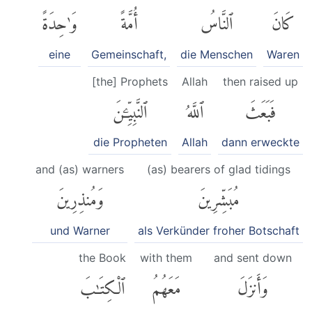
كَانَ
ٱلنَّاسُ
أُمَّةً
وَٰحِدَةً
eine
Gemeinschaft,
die Menschen
Waren
[the] Prophets
Allah
then raised up
فَبَعَثَ
ٱللَّهُ
ٱلنَّبِيِّۦنَ
die Propheten
Allah
dann erweckte
and (as) warners
(as) bearers of glad tidings
مُبَشِّرِينَ
وَمُنذِرِينَ
und Warner
als Verkünder froher Botschaft
the Book
with them
and sent down
وَأَنزَلَ
مَعَهُمُ
ٱلْكِتَٰبَ