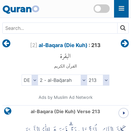
Skip to main content
Quran
O
[
2
]
al-Baqara (Die Kuh)
: 213
البقرة
القرآن الكريم
Ads by Muslim Ad Network
al-Baqara (Die Kuh) Verse 213