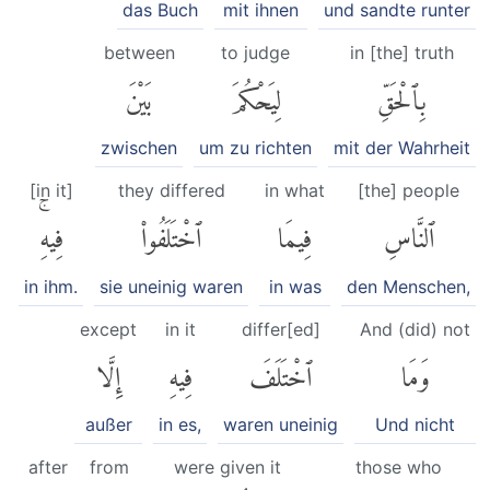
das Buch
mit ihnen
und sandte runter
between
to judge
in [the] truth
بِٱلْحَقِّ
لِيَحْكُمَ
بَيْنَ
zwischen
um zu richten
mit der Wahrheit
[in it]
they differed
in what
[the] people
ٱلنَّاسِ
فِيمَا
ٱخْتَلَفُوا۟
فِيهِۚ
in ihm.
sie uneinig waren
in was
den Menschen,
except
in it
differ[ed]
And (did) not
وَمَا
ٱخْتَلَفَ
فِيهِ
إِلَّا
außer
in es,
waren uneinig
Und nicht
after
from
were given it
those who