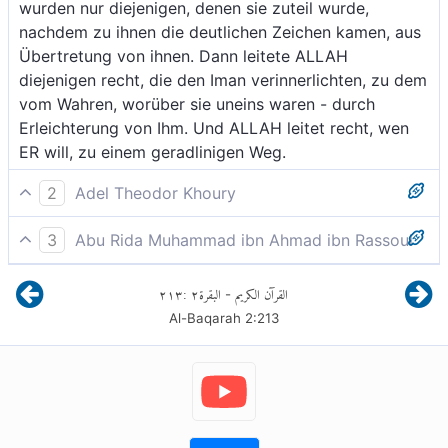
wurden nur diejenigen, denen sie zuteil wurde,
nachdem zu ihnen die deutlichen Zeichen kamen, aus
Übertretung von ihnen. Dann leitete ALLAH
diejenigen recht, die den Iman verinnerlichten, zu dem
vom Wahren, worüber sie uneins waren - durch
Erleichterung von Ihm. Und ALLAH leitet recht, wen
ER will, zu einem geradlinigen Weg.
2
Adel Theodor Khoury
Die Menschen waren eine einzige Gemeinschaft. Dann
3
Abu Rida Muhammad ibn Ahmad ibn Rassoul
ließ Gott die Propheten als Freudenboten und Warner
Die Menschen waren eine einzige Gemeinschaft. Dann
erstehen. Er sandte mit ihnen das Buch mit der
٢١٣
:
٢
البقرة
القرآن الكريم
-
entsandte Allah die Propheten als Bringer froher
Wahrheit herab, damit es zwischen den Menschen
Al-Baqarah
2
:
213
Botschaft und als Warner. Und Er offenbarte ihnen
über das urteile, worüber sie uneins waren. Und nur
das Buch mit der Wahrheit, um zwischen den
jene, denen es zuteil wurde, waren darüber uneins,
Menschen zu richten über das, worüber sie uneins
nachdem die deutlichen Zeichen zu ihnen gekommen
waren. Uneins aber waren nur jene, denen es gegeben
waren - dies aus ungerechter Auflehnung
wurde, nachdem klare Beweise zu ihnen gekommen
untereinander. Nun hat Gott die, die glauben, mit
waren, aus Mißgunst untereinander. Doch Allah leitet