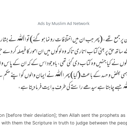
Ads by Muslim Ad Network
 پر جمع تھے، (پھر جب ان میں اختلافات رونما ہو گئے) تو اﷲ نے بش
ے ساتھ حق پر مبنی کتاب اتاری تاکہ وہ لوگوں میں ان امور کا فیصلہ کر د
وگوں نے کیا جنہیں وہ کتاب دی گئی تھی، باوجود اس کے کہ ان کے پاس وا
ہمی بغض و حسد کے باعث (کیا) پھر اﷲ نے ایمان والوں کو اپنے حکم س
 جسے چاہتا ہے سیدھے راستے کی طرف ہدایت فرما دیتا ہے،
n [before their deviation]; then Allah sent the prophets as
with them the Scripture in truth to judge between the peop