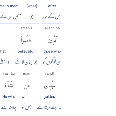
me to them
[what]
after
اس کے بعد
جو
آئیں ان کے 
āmanū
alladhīna
ٱلَّذِينَ
ءَامَنُوا۟
what
believe[d]
those who
ان لوگوں کو
جو ایمان لائے
واسطے 
yashāu
man
yahdī
يَهْدِى
مَن
يَشَآءُ
He wills
whom
guides
ہدایت دیتا ہے
جس کو
چاہتا ہے