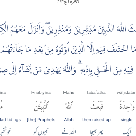
البقرہ آية ۲۱۳
َ اللّٰهُ النَّبِيّٖنَ مُبَشِّرِيْنَ وَمُنْذِرِيْنَۖ وَاَنْزَلَ مَعَهُمُ الْك
 اخْتَلَفَ فِيْهِ اِلَّا الَّذِيْنَ اُوْتُوْهُ مِنْۢ بَعْدِ مَا جَاۤءَتْهُمُ ا
وْا فِيْهِ مِنَ الْحَـقِّ بِاِذْنِهٖ ۗ وَاللّٰهُ يَهْدِىْ مَنْ يَّشَاۤءُ اِلٰى 
īna
l-nabiyīna
l-lahu
fabaʿatha
wāḥidata
وَٰحِدَةً
فَبَعَثَ
ٱللَّهُ
ٱلنَّبِيِّۦنَ
مُب
lad tidings
[the] Prophets
Allah
then raised up
single
ایک
پھر بھیجا
اللہ نے
نبیوں کو
خوشخبر