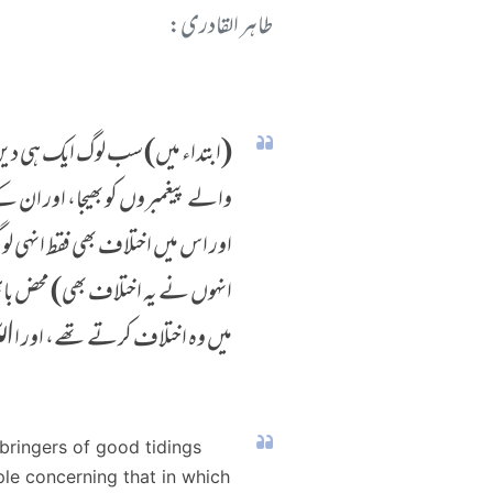
طاہر القادری:
(ابتداء میں) سب لوگ ایک ہی دین
والے پیغمبروں کو بھیجا، اور ان ک
اور اس میں اختلاف بھی فقط انہی ل
انہوں نے یہ اختلاف بھی) محض با
میں وہ اختلاف کرتے تھے، اور اﷲ
 bringers of good tidings
le concerning that in which