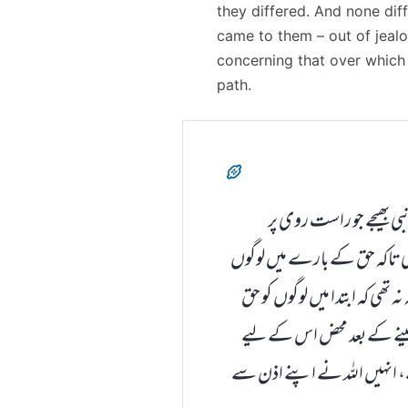
they differed. And none diff
came to them – out of jeal
concerning that over which 
path.
بی بھیجے جو راست روی پر
 تاکہ حق کے بارے میں لوگوں
تھی کہ ابتدا میں لوگوں کو حق
پا لینے کے بعد محض اس کے لیے
ئے، انہیں اللہ نے اپنے اذن سے