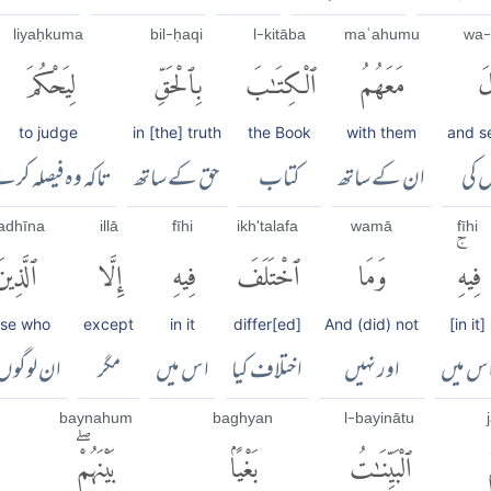
liyaḥkuma
bil-ḥaqi
l-kitāba
maʿahumu
wa-
لَ
مَعَهُمُ
ٱلْكِتَٰبَ
بِٱلْحَقِّ
لِيَحْكُمَ
to judge
in [the] truth
the Book
with them
and s
ل کی
ان کے ساتھ
کتاب
حق کے ساتھ
تاکہ وہ فیصلہ کر
ladhīna
illā
fīhi
ikh'talafa
wamā
fīhi
فِيهِۚ
وَمَا
ٱخْتَلَفَ
فِيهِ
إِلَّا
ٱلَّذِين
ose who
except
in it
differ[ed]
And (did) not
[in it]
س میں
اور نہیں
اختلاف کیا
اس میں
مگر
ان لوگو
baynahum
baghyan
l-bayinātu
ٱلْبَيِّنَٰتُ
بَغْيًۢا
بَيْنَهُمْۖ