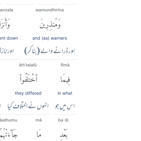
anzala
wamundhirīna
وَمُنذِرِينَ
وَأَنزَ
ent down
and (as) warners
اور ڈرانے والے (بنا کر)
اور ناز
ikh'talafū
fīmā
فِيمَا
ٱخْتَلَفُوا۟
they differed
in what
اس میں جو
انہوں نے اختلاف کیا
ا
jāathumu
mā
baʿdi
بَعْدِ
مَا
جَآءَتْهُمُ