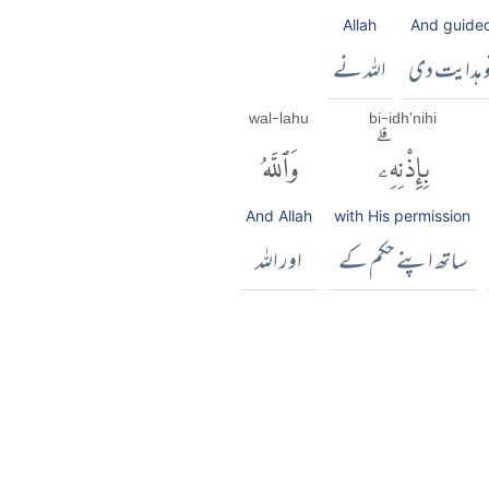
Allah
And guide
و ہدایت دی
اللہ نے
wal-lahu
bi-idh'nihi
بِإِذْنِهِۦۗ
وَٱللَّهُ
And Allah
with His permission
ساتھ اپنے حکم کے
اور اللہ