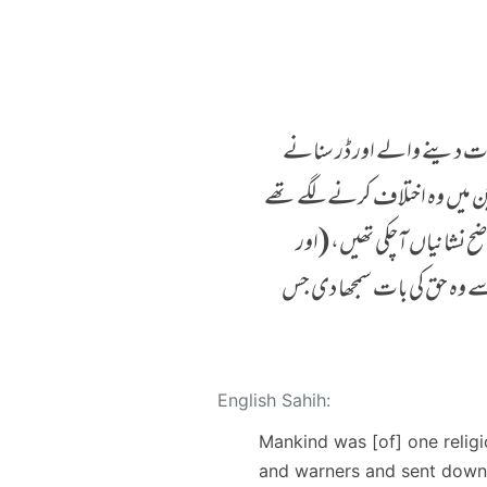
ارت دینے والے اور ڈر سنانے
ے جن میں وہ اختلاف کرنے لگے تھے
ضح نشانیاں آچکی تھیں، (اور
ے وہ حق کی بات سمجھا دی جس
English Sahih:
Mankind was [of] one religio
and warners and sent down 