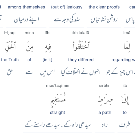
d
among themselves
(out of) jealousy
the clear proofs
ca
پاس
روشن نشانیاں
ضد کی وجہ سے
اپنے درمیان
ت
l-ḥaqi
mina
fīhi
ikh'talafū
limā
لِمَا
ٱخْتَلَفُوا۟
فِيهِ
مِنَ
ٱلْحَقِّ
the Truth
of
[in it]
they differed
regarding 
اس چیز کے جو
انہوں نے اختلاف کیا
اس میں
سے
حق
mus'taqīmin
ṣirāṭin
ilā
إِلَىٰ
صِرَٰطٍ
مُّسْتَقِيمٍ
straight
a path
to
طرف
راہ
سیدھی راہ کے ۔ سیدھے راستے کے