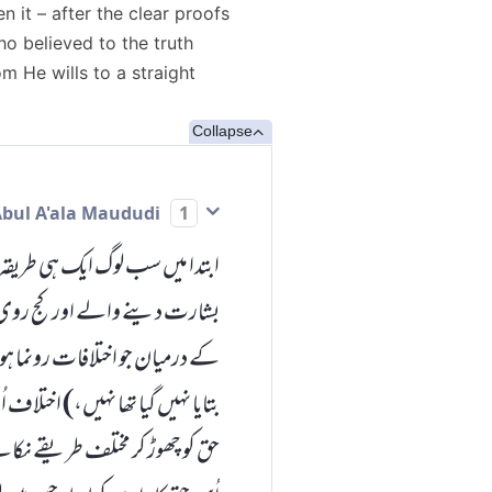
n it – after the clear proofs
o believed to the truth
m He wills to a straight
Collapse
Abul A'ala Maududi
1
ابتدا میں سب لوگ ایک ہی طریقہ پ
بشارت دینے والے اور کج روی ک
کے درمیان جو اختلافات رونما ہوگ
بتایا نہیں گیا تھا نہیں،) اختلا
حق کو چھوڑ کر مختلف طریقے نکال