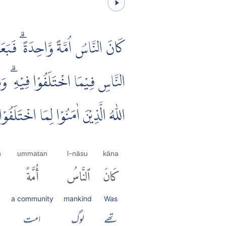
كَانَ النَّاسُ اُمَّةً وَّاحِدَةً ۗ فَبَعَث
النَّاسِ فِيْمَا اخْتَلَفُوْا فِيْهِ ۗ وَمَا
اللّٰهُ الَّذِيْنَ اٰمَنُوْا لِمَا اخْتَلَفُ
n
ummatan
l-nāsu
kāna
كَانَ
ٱلنَّاسُ
أُمَّةً
a community
mankind
Was
تھے
لوگ
امت