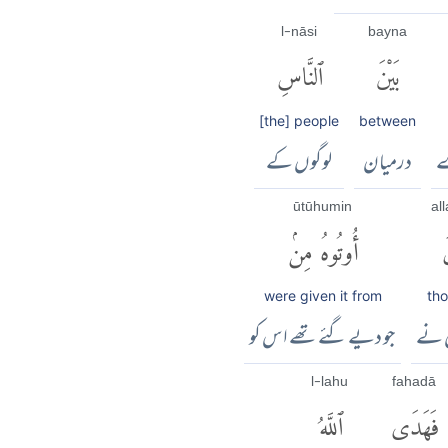
l-nāsi
bayna
بَيْنَ
ٱلنَّاسِ
[the] people
between
ے
درمیان
لوگوں کے
ūtūhu min
al
َ
أُوتُوهُ مِنۢ
were given it from
th
ں نے
جو دیے گئے تھے اس کو
l-lahu
fahadā
فَهَدَى
ٱللَّهُ