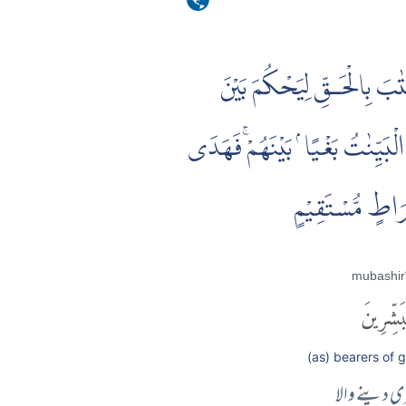
ِتٰبَ بِالْحَـقِّ لِيَحْكُمَ بَيْنَ
لْبَيِّنٰتُ بَغْيًا ۢ بَيْنَهُمْۚ فَهَدَى
صِرَاطٍ مُّسْتَقِيْمٍ
mubashir
َشِّرِينَ
(as) bearers of g
ی دینے والا