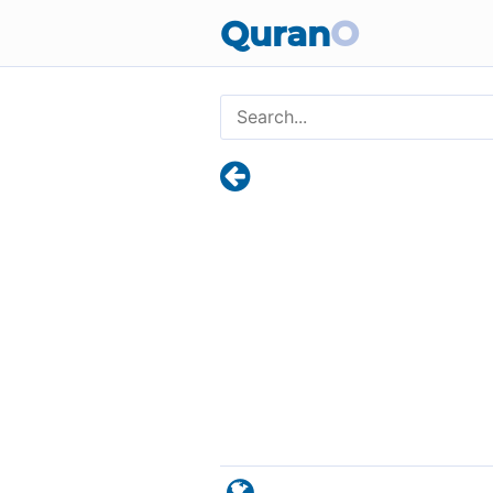
Quran
O