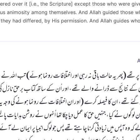
ered over it [i.e., the Scripture] except those who were give
ous animosity among themselves. And Allah guided those wh
they had differed, by His permission. And Allah guides who
ر تھے (پھر یہ حالت باقی نہ رہی اور اختلافات رونما ہوئے) تب اللہ نے ن
ے نتائج سے ڈرانے والے تھے، اور اُن کے ساتھ کتاب بر حق نازل کی
ئے تھے، ان کا فیصلہ کرے (اور ان اختلافات کے رونما ہونے کی وجہ یہ نہ 
ف اُن لوگوں نے کیا، جنہیں حق کا عمل دیا چکا تھا اُنہوں نے روشن ہدایات 
ے کہ وہ آپس میں زیادتی کرنا چاہتے تھے پس جو لوگ انبیا پر ایمان لے آ