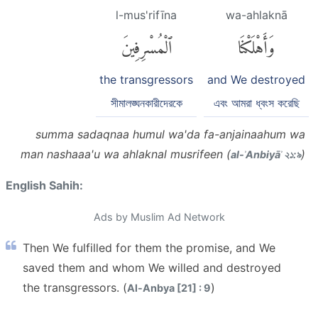
l-mus'rifīna
wa-ahlaknā
وَأَهْلَكْنَا
ٱلْمُسْرِفِينَ
the transgressors
and We destroyed
সীমালঙ্ঘনকারীদেরকে
এবং আমরা ধ্বংস করেছি
summa sadaqnaa humul wa'da fa-anjainaahum wa
man nashaaa'u wa ahlaknal musrifeen (
)
al-ʾAnbiyāʾ ২১:৯
English Sahih:
Ads by Muslim Ad Network
Then We fulfilled for them the promise, and We
saved them and whom We willed and destroyed
the transgressors. (
)
Al-Anbya [21] : 9