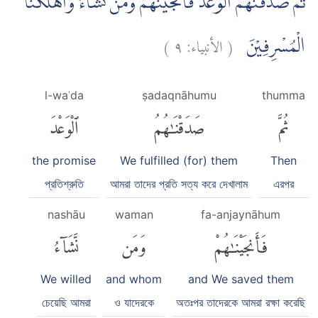
ثُمَّ صَدَقْنٰهُمُ الْوَعْدَ فَاَنْجَيْنٰهُمْ وَمَنْ نَّشَاۤءُ وَاَهْلَكْنَا
)
٩
الأنبياء:
(
الْمُسْرِفِيْنَ
l-waʿda
ṣadaqnāhumu
thumma
ثُمَّ
صَدَقْنَٰهُمُ
ٱلْوَعْدَ
the promise
We fulfilled (for) them
Then
প্রতিশ্রুতি
আমরা তাদের প্রতি সত্য করে দেখালাম
এরপর
nashāu
waman
fa-anjaynāhum
فَأَنجَيْنَٰهُمْ
وَمَن
نَّشَآءُ
We willed
and whom
and We saved them
চেয়েছি আমরা
ও যাদেরকে
অতঃপর তাদেরকে আমরা রক্ষা করেছি