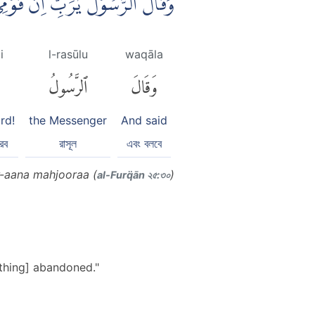
وَقَالَ الرَّسُوْلُ يٰرَبِّ اِنَّ قَوْ
i
l-rasūlu
waqāla
وَقَالَ
ٱلرَّسُولُ
rd!
the Messenger
And said
রব
রাসূল
এবং বলবে
-aana mahjooraa (
)
al-Furq̈ān ২৫:৩০
thing] abandoned."