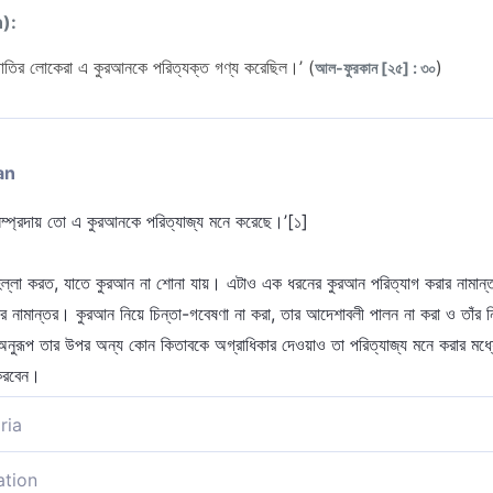
n):
জাতির লোকেরা এ কুরআনকে পরিত্যক্ত গণ্য করেছিল।’ (
)
আল-ফুরকান [২৫] : ৩০
an
সম্প্রদায় তো এ কুরআনকে পরিত্যাজ্য মনে করেছে।’[১]
-হল্লা করত, যাতে কুরআন না শোনা যায়। এটাও এক ধরনের কুরআন পরিত্যাগ করার নামান
নামান্তর। কুরআন নিয়ে চিন্তা-গবেষণা না করা, তার আদেশাবলী পালন না করা ও তাঁর নি
অনুরূপ তার উপর অন্য কোন কিতাবকে অগ্রাধিকার দেওয়াও তা পরিত্যাজ্য মনে করার মধ্
 করবেন।
ria
্প্রদায় তো এ কুরআনকে পরিত্যাজ্য সাব্যস্ত করেছে।’
ation