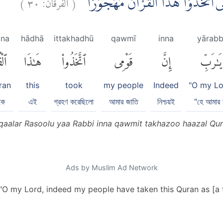
)
٣٠
الفرقان:
(
مِى اتَّخَذُوْا هٰذَا الْقُرْاٰنَ مَهْجُوْرًا
āna
hādhā
ittakhadhū
qawmī
inna
yārabb
يَٰرَبِّ
إِنَّ
قَوْمِى
ٱتَّخَذُوا۟
هَٰذَا
ٱلْ
ran
this
took
my people
Indeed
"O my Lo
কে
এই
গ্রহণ করেছিলো
আমার জাতি
নিশ্চয়ই
"হে আমার 
qaalar Rasoolu yaa Rabbi inna qawmit takhazoo haazal Qur
Ads by Muslim Ad Network
"O my Lord, indeed my people have taken this Quran as [a 