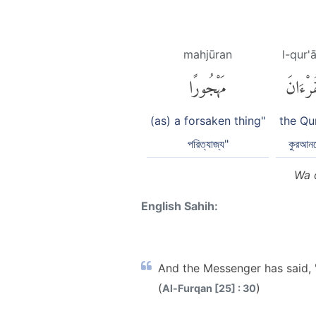
mahjūran
l-qur'
قُرْءَانَ
مَهْجُورًا
(as) a forsaken thing"
the Qu
পরিত্যাজ্য"
কুরআন
Wa 
English Sahih:
And the Messenger has said, 
(
)
Al-Furqan [25] : 30