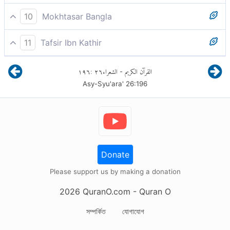
পূর্ববর্তীদের কিতাবসমূহে (তাওরাত ও ইনজীলে) এর উল্লেখ রয়েছে।
10
Mokhtasar Bangla
১৯৬. নিশ্চয়ই পূর্ববর্তীদের কিতাবসমূহে এ কুর‘আনের উল্লেখ রয়েছে। পূর্ববর্তী
11
Tafsir Ibn Kathir
আসমানী কিতাবসমূহ এর সুসংবাদ দিয়েছে।
Please check ayah 26:199 for complete tafsir.
١٩٦
:
٢٦
الشعراء
القرآن الكريم
-
Asy-Syu'ara'
26
:
196
Donate
Please support us by making a donation
2026
QuranO.com
- Quran O
সম্পর্কিত
যোগাযোগ