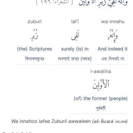
وَاِنَّهٗ لَفِيْ زُبُرِ الْاَوَّلِيْنَ
zuburi
lafī
wa-innahu
وَإِنَّهُۥ
لَفِى
زُبُرِ
(the) Scriptures
surely (is) in
And indeed it
কিতাবসমূহের
অবশ্যই মধ্যে (আছে)
এবং নিশ্চয়ই তা
l-awalīna
ٱلْأَوَّلِينَ
(of) the former (people)
পুর্ববর্তী
Wa innahoo lafee Zuburil awwaleen (
)
aš-Šuʿarāʾ ২৬:১৯৬