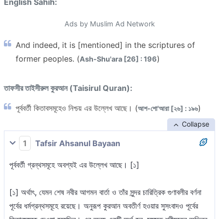
English Sahih:
Ads by Muslim Ad Network
And indeed, it is [mentioned] in the scriptures of
former peoples. (
)
Ash-Shu'ara [26] : 196
তাফসীর তাইসীরুল কুরআন (Taisirul Quran):
পূর্ববর্তী কিতাবসমূহেও নিশ্চয় এর উল্লেখ আছে। (
)
আশ-শো'আরা [২৬] : ১৯৬
Collapse
1
Tafsir Ahsanul Bayaan
পূর্ববর্তী গ্রন্থসমূহে অবশ্যই এর উল্লেখ আছে। [১]
[১] অর্থাৎ, যেমন শেষ নবীর আগমন বার্তা ও তাঁর সুন্দর চারিত্রিক গুণাবলীর বর্ণনা
পূর্বের ধর্মগ্রন্থসমূহে রয়েছে। অনুরূপ কুরআন অবতীর্ণ হওয়ার সুসংবাদও পূর্বের