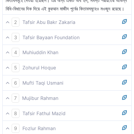
কিতাবসমূহে দেওয়া হয়েছিল। এর অন্য একটি অর্থ হল, সমস্ত শরীয়তের অভিন্ন
বিধি-বিধানের দিক দিয়ে এই কুরআন মাজীদ পূর্বের কিতাবসমূহেও মওজুদ রয়েছে।
2
Tafsir Abu Bakr Zakaria
আর পূর্ববর্তী কিতাবসমূহে অবশ্যই এর উল্লেখ আছে।
3
Tafsir Bayaan Foundation
আর অবশ্যই তা রয়েছে পূর্ববর্তী কিতাবসমূহে।
4
Muhiuddin Khan
নিশ্চয় এর উল্লেখ আছে পূর্ববর্তী কিতাবসমূহে।
5
Zohurul Hoque
আর নিঃসন্দেহ এটি পূর্ববর্তীদের ধর্মগ্রন্থে রয়েছে ।
6
Mufti Taqi Usmani
পূর্ববর্তী (আসমানী) কিতাবসমূহেও এর (অর্থাৎ এই কুরআনের) উল্লেখ রয়েছে।
7
Mujibur Rahman
পূর্ববর্তী কিতাবসমূহে অবশ্যই এর উল্লেখ রয়েছে।
8
Tafsir Fathul Mazid
Please check ayah 26:199 for complete tafsir.
9
Fozlur Rahman