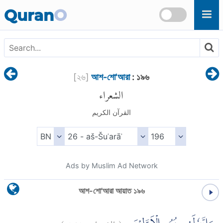
Skip to main content
Quran
O
[
২৬
]
আশ-শো'আরা
: ১৯৬
الشعراء
القرآن الكريم
Ads by Muslim Ad Network
আশ-শো'আরা আয়াত ১৯৬
)
١٩٦
الشعراء:
(