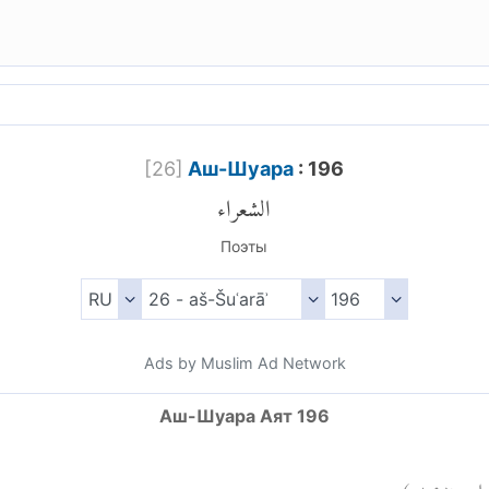
[
26
]
Аш-Шуара
: 196
الشعراء
Поэты
Ads by Muslim Ad Network
Аш-Шуара Аят 196
)
١٩٦
راء