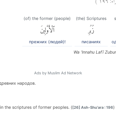
(of) the former (people)
(the) Scriptures
s
زُبُرِ
ٱلْأَوَّلِينَ
прежних (людей)!
писаниях
о
Wa 'Innahu Lafī Zubur
Ads by Muslim Ad Network
древних народов.
in the scriptures of former peoples. (
)
[26] Ash-Shu'ara : 196