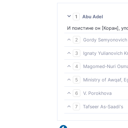
1
Abu Adel
И поистине он [Коран], у
2
Gordy Semyonovich 
О нем есть и в книгах пр
3
Ignaty Yulianovich 
И ведь он, конечно, в пис
4
Magomed-Nuri Osma
Воистину, он (т. е. Коран
5
Ministry of Awqaf, E
О Коране и о том, что он 
6
V. Porokhova
Писаниях, ниспосланных 
И несомненно, (есть свид
7
Tafseer As-Saadi's
и упоминается в Писаниях