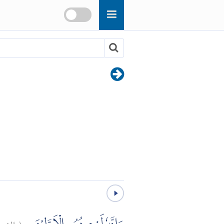
الشع:
(