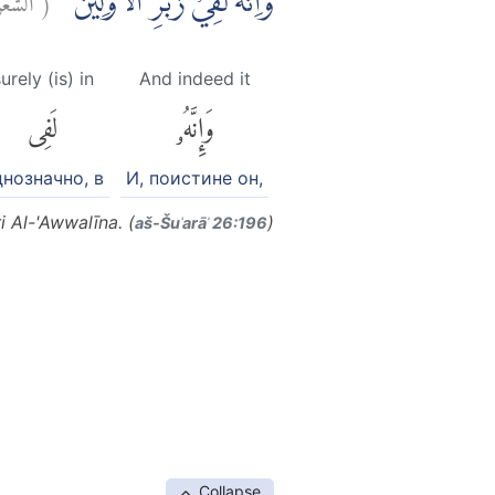
وَاِنَّهٗ لَفِيْ زُبُرِ الْاَوَّلِيْنَ
urely (is) in
And indeed it
وَإِنَّهُۥ
لَفِى
днозначно, в
И, поистине он,
i Al-'Awwalīna. (
)
aš-Šuʿarāʾ 26:196
Collapse