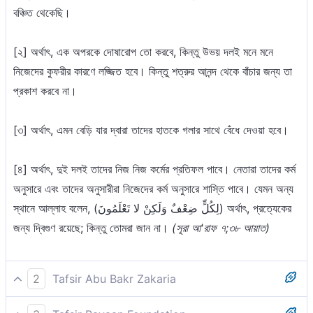
বঞ্চিত থেকেছি।
[২] অর্থাৎ, এক অপরকে দোষারোপ তো করবে, কিন্তু উভয় দলই মনে মনে
নিজেদের কুফরীর কারণে লজ্জিত হবে। কিন্তু শত্রুর আনন্দ থেকে বাঁচার জন্য তা
প্রকাশ করবে না।
[৩] অর্থাৎ, এমন বেড়ি যার দ্বারা তাদের হাতকে গলার সাথে বেঁধে দেওয়া হবে।
[৪] অর্থাৎ, দুই দলই তাদের নিজ নিজ কর্মের প্রতিফল পাবে। নেতারা তাদের কর্ম
অনুসারে এবং তাদের অনুসারীরা নিজেদের কর্ম অনুসারে শাস্তি পাবে। যেমন অন্য
স্থানে আল্লাহ বলেন, (لِكُلٍّ ضِعْفٌ وَلَكِنْ لا تَعْلَمُونَ) অর্থাৎ, প্রত্যেকের
জন্য দ্বিগুণ রয়েছে; কিন্তু তোমরা জান না।
(সূরা আ'রাফ ৭;৩৮ আয়াত)
2
Tafsir Abu Bakr Zakaria
আর যাদেরকে দুর্বল করে রাখা হয়েছিল তারা, যারা অহংকার করেছিল তাদেরকে