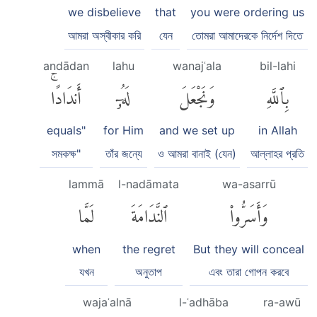
we disbelieve
that
you were ordering us
আমরা অস্বীকার করি
যেন
তোমরা আমাদেরকে নির্দেশ দিতে
andādan
lahu
wanajʿala
bil-lahi
بِٱللَّهِ
وَنَجْعَلَ
لَهُۥٓ
أَندَادًاۚ
equals"
for Him
and we set up
in Allah
সমকক্ষ"
তাঁর জন্যে
ও আমরা বানাই (যেন)
আল্লাহর প্রতি
lammā
l-nadāmata
wa-asarrū
وَأَسَرُّوا۟
ٱلنَّدَامَةَ
لَمَّا
when
the regret
But they will conceal
যখন
অনুতাপ
এবং তারা গোপন করবে
wajaʿalnā
l-ʿadhāba
ra-awū