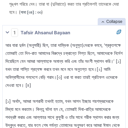
শৃঙ্খল পরিয়ে দেব। তারা যা (দুনিয়াতে) করত তার প্রতিফলই তাদেরকে দেয়া
হবে। (
)
সাবা [৩৪] : ৩৩
Collapse
1
Tafsir Ahsanul Bayaan
আর যারা দুর্বল (অনুসারী) ছিল, তারা দাম্ভিক (অনুসৃত)দেরকে বলবে, ‘প্রকৃতপক্ষে
তোমরাই তো দিন-রাত আমাদের বিরুদ্ধে চক্রান্তে লিপ্ত ছিলে, আমাদেরকে নির্দেশ
দিয়েছিলে যেন আমরা আল্লাহকে অমান্য করি এবং তাঁর অংশী স্থাপন করি।’ [১]
যখন তারা শাস্তি প্রত্যক্ষ করবে তখন মনে মনে অনুতপ্ত হবে।[২] আমি
অবিশ্বাসীদের গলদেশে বেড়ি পরাব।[৩] ওরা যা করত তারই প্রতিফল ওদেরকে
দেওয়া হবে। [৪]
[১] অর্থাৎ, আমরা অপরাধী তখনই হতাম, যখন আপন ইচ্ছায় পয়গম্বরদেরকে
মিথ্যা মনে করতাম। কিন্তু ঘটনা হল যে, তোমরাই দিবা-রাত্রি আমাদেরকে
পথভ্রষ্ট করার এবং আল্লাহর সাথে কুফুরী ও তাঁর সাথে শরীক স্থাপন করার জন্য
উদ্বুদ্ধ করতে, যার ফলে শেষ পর্যন্ত তোমাদের অনুসরণ করে আমরা ঈমান থেকে