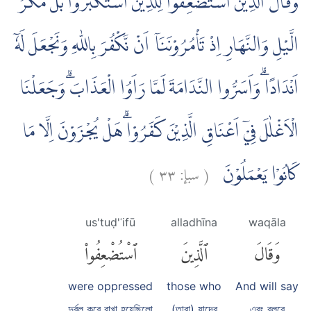
وَقَالَ الَّذِيْنَ اسْتُضْعِفُوْا لِلَّذِيْنَ اسْتَكْبَرُوْا بَلْ مَكْرُ
الَّيْلِ وَالنَّهَارِ اِذْ تَأْمُرُوْنَنَآ اَنْ نَّكْفُرَ بِاللّٰهِ وَنَجْعَلَ لَهٗٓ
اَنْدَادًا ۗوَاَسَرُّوا النَّدَامَةَ لَمَّا رَاَوُا الْعَذَابَۗ وَجَعَلْنَا
الْاَغْلٰلَ فِيْٓ اَعْنَاقِ الَّذِيْنَ كَفَرُوْاۗ هَلْ يُجْزَوْنَ اِلَّا مَا
)
٣٣
سبإ:
(
كَانُوْا يَعْمَلُوْنَ
us'tuḍ'ʿifū
alladhīna
waqāla
وَقَالَ
ٱلَّذِينَ
ٱسْتُضْعِفُوا۟
were oppressed
those who
And will say
দুর্বল করে রাখা হয়েছিলো
(তারা) যাদের
এবং বলবে