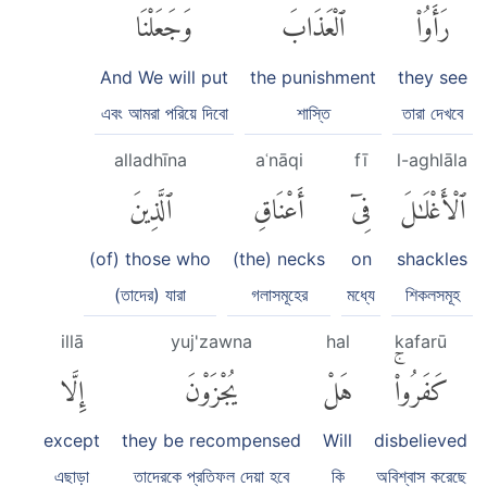
رَأَوُا۟
ٱلْعَذَابَ
وَجَعَلْنَا
And We will put
the punishment
they see
এবং আমরা পরিয়ে দিবো
শাস্তি
তারা দেখবে
alladhīna
aʿnāqi
fī
l-aghlāla
ٱلْأَغْلَٰلَ
فِىٓ
أَعْنَاقِ
ٱلَّذِينَ
(of) those who
(the) necks
on
shackles
(তাদের) যারা
গলাসমূহের
মধ্যে
শিকলসমূহ
illā
yuj'zawna
hal
kafarū
كَفَرُوا۟ۚ
هَلْ
يُجْزَوْنَ
إِلَّا
except
they be recompensed
Will
disbelieved
এছাড়া
তাদেরকে প্রতিফল দেয়া হবে
কি
অবিশ্বাস করেছে