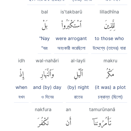
bal
is'takbarū
lilladhīna
لِلَّذِينَ
ٱسْتَكْبَرُوا۟
بَلْ
"Nay
were arrogant
to those who
"বরং
অহংকারী করেছিলো
উদ্দেশ্যে (তাদের) যারা
idh
wal-nahāri
al-layli
makru
مَكْرُ
ٱلَّيْلِ
وَٱلنَّهَارِ
إِذْ
when
and (by) day
(by) night
(it was) a plot
যখন
ও দিনের
রাতের
চক্রান্ত (ছিলো)
nakfura
an
tamurūnanā
تَأْمُرُونَنَآ
أَن
نَّكْفُرَ