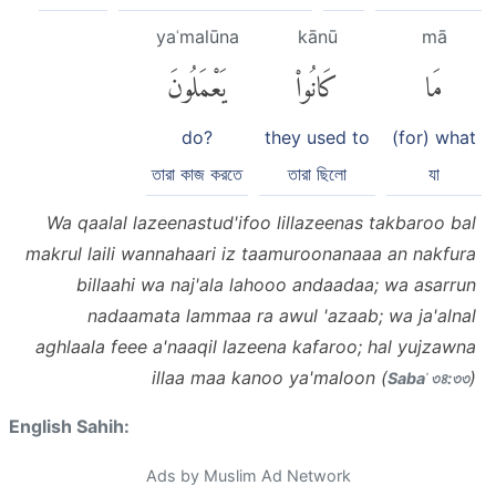
yaʿmalūna
kānū
mā
مَا
كَانُوا۟
يَعْمَلُونَ
do?
they used to
(for) what
তারা কাজ করতে
তারা ছিলো
যা
Wa qaalal lazeenastud'ifoo lillazeenas takbaroo bal
makrul laili wannahaari iz taamuroonanaaa an nakfura
billaahi wa naj'ala lahooo andaadaa; wa asarrun
nadaamata lammaa ra awul 'azaab; wa ja'alnal
aghlaala feee a'naaqil lazeena kafaroo; hal yujzawna
illaa maa kanoo ya'maloon (
)
Sabaʾ ৩৪:৩৩
English Sahih:
Ads by Muslim Ad Network