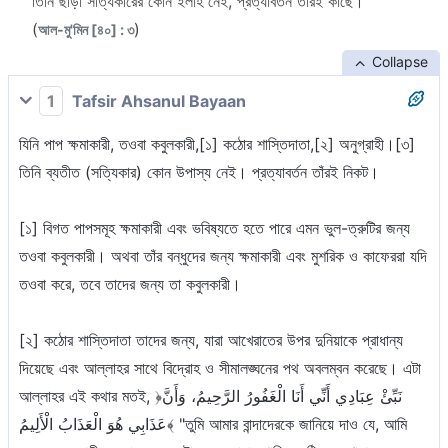
তিনি ছাড়া সত্যিকারের কোন ইলাহ নেই, প্রত্যাবর্তন তাঁরই কাছে।
(
)
আল-মু'মিন [৪০] : ৩
Collapse
1
Tafsir Ahsanul Bayaan
যিনি পাপ ক্ষমাকারী, তওবা কবুলকারী,[১] কঠোর শাস্তিদাতা,[২] অনুগ্রাহী।[৩]
তিনি ব্যতীত (সত্যিকার) কোন উপাস্য নেই। প্রত্যাবর্তন তাঁরই নিকট।
[১] বিগত পাপসমূহ ক্ষমাকারী এবং ভবিষ্যতে হতে পারে এমন ভুল-ত্রুটির জন্য
তওবা কবুলকারী। অথবা তাঁর বন্ধুদের জন্য ক্ষমাকারী এবং মুশরিক ও কাফেররা যদি
তওবা করে, তবে তাদের জন্য তা কবুলকারী।
[২] কঠোর শাস্তিদাতা তাদের জন্য, যারা আখেরাতের উপর দুনিয়াকে প্রাধান্য
দিয়েছে এবং আল্লাহর সাথে বিদ্রোহ ও সীমালঙ্ঘনের পথ অবলম্বন করেছে। এটা
আল্লাহর এই কথার মতই, ﴿نَبِّئْ عِبَادِي أَنِّي أَنَا الْغَفُورُ الرَّحِيمُ، وَأَنَّ
عَذَابِي هُوَ الْعَذَابُ الْأَلِيمُ﴾ "তুমি আমার বান্দাদেরকে জানিয়ে দাও যে, আমি