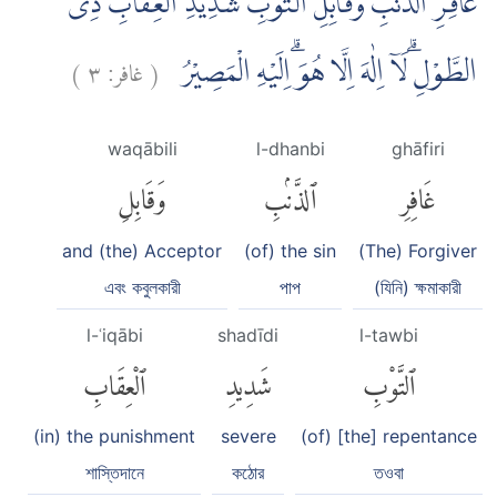
غَافِرِ الذَّنْۢبِ وَقَابِلِ التَّوْبِ شَدِيْدِ الْعِقَابِ ذِى
)
٣
غافر:
(
الطَّوْلِۗ لَآ اِلٰهَ اِلَّا هُوَ ۗاِلَيْهِ الْمَصِيْرُ
waqābili
l-dhanbi
ghāfiri
غَافِرِ
ٱلذَّنۢبِ
وَقَابِلِ
and (the) Acceptor
(of) the sin
(The) Forgiver
এবং কবুলকারী
পাপ
(যিনি) ক্ষমাকারী
l-ʿiqābi
shadīdi
l-tawbi
ٱلتَّوْبِ
شَدِيدِ
ٱلْعِقَابِ
(in) the punishment
severe
(of) [the] repentance
শাস্তিদানে
কঠোর
তওবা