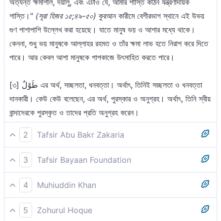
অত্যন্ত ক্ষমাশীল, দয়ালু, এবং এটাও যে, আমার শাস্তি কঠিন যন্ত্রণাদায়ক
শাস্তি।"
(সূরা হিজর ১৫;৪৯-৫০)
কুরআন কারীমে বেশীরভাগ স্থানে এই উভয়
গুণ পাশাপাশি উল্লেখ করা হয়েছে। যাতে মানুষ ভয় ও আশার মধ্যে থাকে।
কেননা, শুধু ভয় মানুষকে আল্লাহর রহমত ও তাঁর ক্ষমা লাভ হতে নিরাশ করে দিতে
পারে। আর কেবল আশা মানুষকে পাপকাজে উৎসাহিত করতে পারে।
[৩] طَوْلٌ এর অর্থ, সচ্ছলতা, ধনবত্তা। অর্থাৎ, তিনিই সচ্ছলতা ও ধনবত্তা
দানকারী। কেউ কেউ বলেছেন, এর অর্থ, পুরস্কার ও অনুগ্রহ। অর্থাৎ, তিনি স্বীয়
বান্দাদেরকে পুরস্কৃত ও তাদের প্রতি অনুগ্রহ করেন।
2
Tafsir Abu Bakr Zakaria
পাপ ক্ষমাকারী, তাওবা কবুলকারী, কঠোর শাস্তি প্রদানকারী, অনুগ্রহ বর্ষনকারী।
3
Tafsir Bayaan Foundation
তিনি ব্যতীত কোন সত্য ইলাহ্ নেই। ফিরে যাওয়া তাঁরই কাছে।
তিনি পাপ ক্ষমাকারী, তাওবা কবূলকারী, কঠোর আযাবদাতা, অনুগ্রহ বর্ষণকারী। তিনি
4
Muhiuddin Khan
ছাড়া কোন (সত্য) ইলাহ নেই। তাঁর দিকেই প্রত্যাবর্তন।
পাপ ক্ষমাকারী, তওবা কবুলকারী, কঠোর শাস্তিদাতা ও সামর্থ?476;ান। তিনি
5
Zohurul Hoque
ব্যতীত কোন উপাস্য নেই। তাঁরই দিকে হবে প্রত্যাবর্তন।