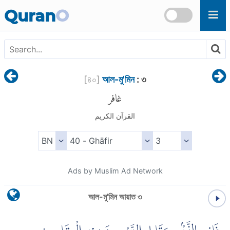
Skip to main content
Quran
O
[
৪০
]
আল-মু'মিন
: ৩
غافر
القرآن الكريم
Ads by Muslim Ad Network
আল-মু'মিন আয়াত ৩