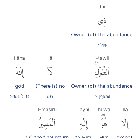
dhī
ذِى
Owner (of) the abundance
মালিক
ilāha
lā
l-ṭawli
ٱلطَّوْلِۖ
لَآ
إِلَٰهَ
god
(There is) no
Owner (of) the abundance
কোনো ইলাহ
নেই
অনুগ্রহের
l-maṣīru
ilayhi
huwa
illā
إِلَّا
هُوَۖ
إِلَيْهِ
ٱلْمَصِيرُ
(is) the final return
to Him
Him
except