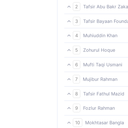
2
Tafsir Abu Bakr Zaka
আর যারা আমাদের আয়াতসমূহে মিথ্যারোপ 
3
Tafsir Bayaan Found
আর যারা আমার আয়াতসমূহকে অস্বীকার কর
4
Muhiuddin Khan
যারা আমার নিদর্শনাবলীকে মিথ্যা বলে, তা
5
Zohurul Hoque
আর যারা আমাদের নির্দেশাবলীতে মিথ্যারো
6
Mufti Taqi Usmani
আর যারা আল্লাহর আয়াতসমূহ প্রত্যাখ্যা
7
Mujibur Rahman
আর যারা আমার আয়াত ও নিদর্শনসমূহকে মি
8
Tafsir Fathul Mazid
৪৬-৪৯ নং আয়াতের তাফসীর:
9
Fozlur Rahman
আর যারা আমার নিদর্শনসমূহকে মিথ্যা বল
অত্র আয়াতগুলো আল্লাহ তা‘আলা তার মহত্
10
Mokhtasar Bangla