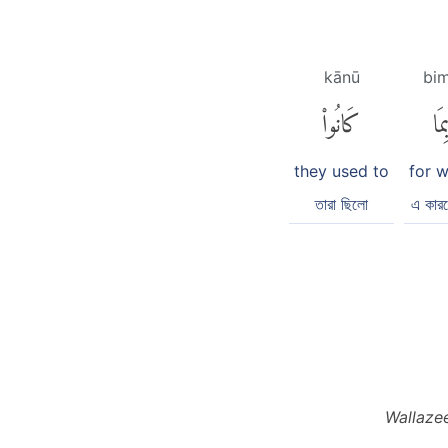
kānū
bi
ِمَا
كَانُوا۟
they used to
for 
তারা ছিলো
এ কারণ
Wallaze