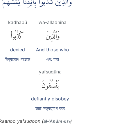
وَالَّذِيْنَ كَذَّبُوْا بِاٰيٰتِنَا يَمَسُّ
kadhabū
wa-alladhīna
وَٱلَّذِينَ
كَذَّبُوا۟
denied
And those who
মিথ্যারোপ করেছে
এবং যারা
yafsuqūna
يَفْسُقُونَ
defiantly disobey
তারা সত্যত্যাগ করে
kaanoo yafsuqoon (
)
al-ʾAnʿām ৬:৪৯