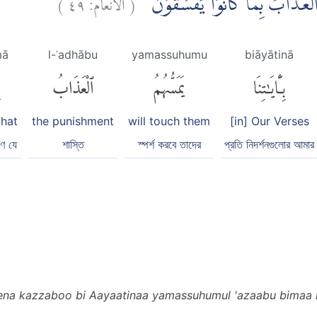
)
٤٩
الأنعام:
(
هُمُ الْعَذَابُ بِمَا كَانُوْا يَفْسُقُوْنَ
mā
l-ʿadhābu
yamassuhumu
biāyātinā
بِـَٔايَٰتِنَا
يَمَسُّهُمُ
ٱلْعَذَابُ
ب
what
the punishment
will touch them
[in] Our Verses
ে যে
শাস্তি
স্পর্শ করবে তাদের
প্রতি নিদর্শনগুলোর আমার
ena kazzaboo bi Aayaatinaa yamassuhumul 'azaabu bimaa 