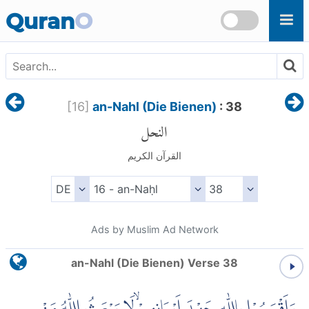
Skip to main content
Quran
O
[
16
]
an-Nahl (Die Bienen)
: 38
النحل
القرآن الكريم
Ads by Muslim Ad Network
an-Nahl (Die Bienen) Verse 38