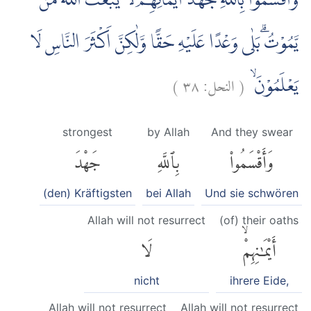
وَاَقْسَمُوْا بِاللّٰهِ جَهْدَ اَيْمَانِهِمْۙ لَا يَبْعَثُ اللّٰهُ مَنْ
يَّمُوْتُۗ بَلٰى وَعْدًا عَلَيْهِ حَقًّا وَّلٰكِنَّ اَكْثَرَ النَّاسِ لَا
)
٣٨
النحل:
(
يَعْلَمُوْنَۙ
strongest
by Allah
And they swear
وَأَقْسَمُوا۟
بِٱللَّهِ
جَهْدَ
(den) Kräftigsten
bei Allah
Und sie schwören
Allah will not resurrect
(of) their oaths
أَيْمَٰنِهِمْۙ
لَا
nicht
ihrere Eide,
Allah will not resurrect
Allah will not resurrect