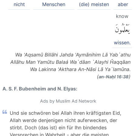
nicht
Menschen
(die) meisten
aber
know
يَعْلَمُونَ
wissen.
Wa 'Aqsamū Billāhi Jahda 'Aymānihim Lā Yab`athu
Allāhu Man Yamūtu Balaá Wa`dāan `Alayhi Ĥaqqāan
Wa Lakinna 'Akthara An-Nāsi Lā Ya`lamūna.
(
)
an-Naḥl 16:38
A. S. F. Bubenheim and N. Elyas:
Ads by Muslim Ad Network
Und sie schwören bei Allah ihren kräftigsten Eid,
Allah werde denjenigen nicht auferwecken, der
stirbt. Doch (das ist) ein für Ihn bindendes
Versprechen in Wahrheit - aber die meisten