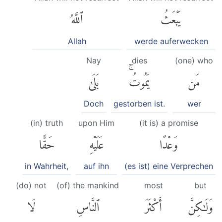
يَبْعَثُ
ٱللَّهُ
Allah
werde auferwecken
Nay
dies
(one) who
مَن
يَمُوتُۚ
بَلَىٰ
Doch
gestorben ist.
wer
(in) truth
upon Him
(it is) a promise
وَعْدًا
عَلَيْهِ
حَقًّا
in Wahrheit,
auf ihn
(es ist) eine Verprechen
(do) not
(of) the mankind
most
but
وَلَٰكِنَّ
أَكْثَرَ
ٱلنَّاسِ
لَا