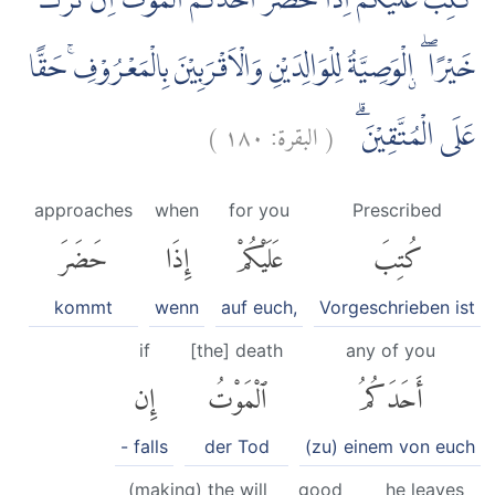
كُتِبَ عَلَيْكُمْ اِذَا حَضَرَ اَحَدَكُمُ الْمَوْتُ اِنْ تَرَكَ
خَيْرًا ۖ ۨالْوَصِيَّةُ لِلْوَالِدَيْنِ وَالْاَقْرَبِيْنَ بِالْمَعْرُوْفِۚ حَقًّا
)
١٨٠
البقرة:
(
عَلَى الْمُتَّقِيْنَ ۗ
approaches
when
for you
Prescribed
كُتِبَ
عَلَيْكُمْ
إِذَا
حَضَرَ
kommt
wenn
auf euch,
Vorgeschrieben ist
if
[the] death
any of you
أَحَدَكُمُ
ٱلْمَوْتُ
إِن
- falls
der Tod
(zu) einem von euch
(making) the will
good
he leaves