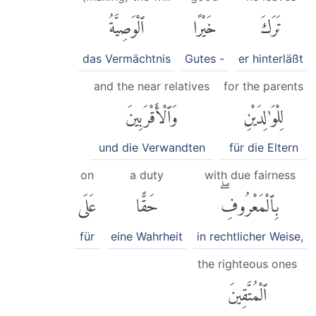
تَرَكَ
خَيْرًا
ٱلْوَصِيَّةُ
das Vermächtnis
Gutes -
er hinterläßt
and the near relatives
for the parents
لِلْوَٰلِدَيْنِ
وَٱلْأَقْرَبِينَ
und die Verwandten
für die Eltern
on
a duty
with due fairness
بِٱلْمَعْرُوفِۖ
حَقًّا
عَلَى
für
eine Wahrheit
in rechtlicher Weise,
the righteous ones
ٱلْمُتَّقِينَ