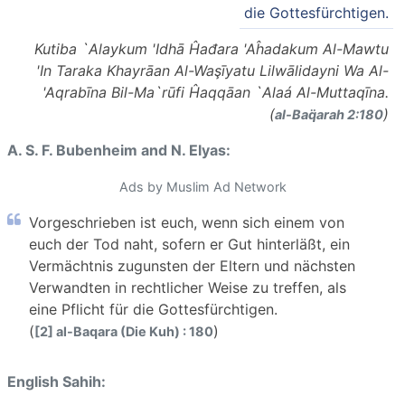
die Gottesfürchtigen.
Kutiba `Alaykum 'Idhā Ĥađara 'Aĥadakum Al-Mawtu
'In Taraka Khayrāan Al-Waşīyatu Lilwālidayni Wa Al-
'Aqrabīna Bil-Ma`rūfi Ĥaqqāan `Alaá Al-Muttaqīna.
(
)
al-Baq̈arah 2:180
A. S. F. Bubenheim and N. Elyas:
Ads by Muslim Ad Network
Vorgeschrieben ist euch, wenn sich einem von
euch der Tod naht, sofern er Gut hinterläßt, ein
Vermächtnis zugunsten der Eltern und nächsten
Verwandten in rechtlicher Weise zu treffen, als
eine Pflicht für die Gottesfürchtigen.
(
)
[2] al-Baqara (Die Kuh) : 180
English Sahih: