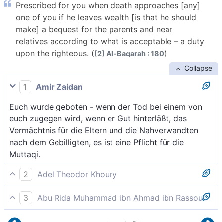
Prescribed for you when death approaches [any]
one of you if he leaves wealth [is that he should
make] a bequest for the parents and near
relatives according to what is acceptable – a duty
upon the righteous. (
)
[2] Al-Baqarah : 180
Collapse
1
Amir Zaidan
Euch wurde geboten - wenn der Tod bei einem von
euch zugegen wird, wenn er Gut hinterläßt, das
Vermächtnis für die Eltern und die Nahverwandten
nach dem Gebilligten, es ist eine Pflicht für die
Muttaqi.
2
Adel Theodor Khoury
Vorgeschrieben ist euch, wenn einer von euch im
3
Abu Rida Muhammad ibn Ahmad ibn Rassoul
Sterben liegt, falls er Vermögen hinterläßt, eine
Es ist euch vorgeschrieben, daß, wenn sich bei einem
Verfügung zugunsten der Eltern und der Angehörigen