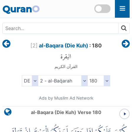
Skip to main content
Quran
O
[
2
]
al-Baqara (Die Kuh)
: 180
البقرة
القرآن الكريم
Ads by Muslim Ad Network
al-Baqara (Die Kuh) Verse 180