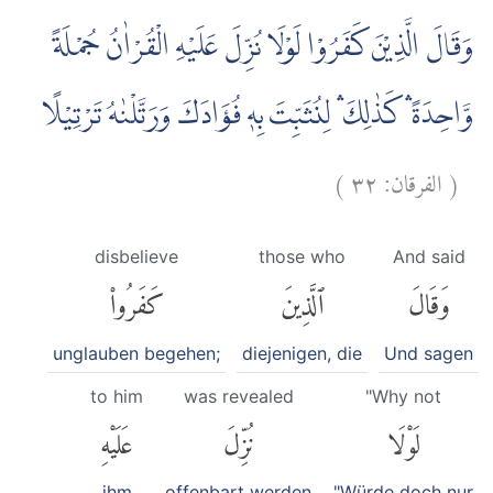
وَقَالَ الَّذِيْنَ كَفَرُوْا لَوْلَا نُزِّلَ عَلَيْهِ الْقُرْاٰنُ جُمْلَةً
وَّاحِدَةً ۛ كَذٰلِكَ ۛ لِنُثَبِّتَ بِهٖ فُؤَادَكَ وَرَتَّلْنٰهُ تَرْتِيْلًا
)
٣٢
الفرقان:
(
disbelieve
those who
And said
وَقَالَ
ٱلَّذِينَ
كَفَرُوا۟
unglauben begehen;
diejenigen, die
Und sagen
to him
was revealed
"Why not
لَوْلَا
نُزِّلَ
عَلَيْهِ
ihm
offenbart werden
"Würde doch nur