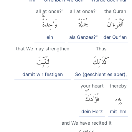
all at once?"
all at once?"
the Quran
ٱلْقُرْءَانُ
جُمْلَةً
وَٰحِدَةًۚ
ein
als Ganzes?"
der Qur'an
that We may strengthen
Thus
كَذَٰلِكَ
لِنُثَبِّتَ
damit wir festigen
So (geschieht es aber),
your heart
thereby
بِهِۦ
فُؤَادَكَۖ
dein Herz
mit ihm
and We have recited it