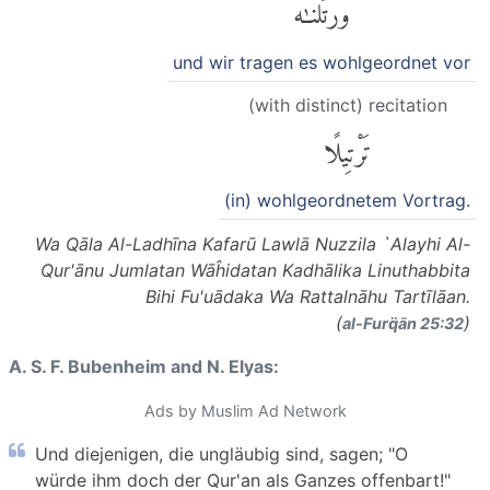
وَرَتَّلْنَٰهُ
und wir tragen es wohlgeordnet vor
(with distinct) recitation
تَرْتِيلًا
(in) wohlgeordnetem Vortrag.
Wa Qāla Al-Ladhīna Kafarū Lawlā Nuzzila `Alayhi Al-
Qur'ānu Jumlatan Wāĥidatan Kadhālika Linuthabbita
Bihi Fu'uādaka Wa Rattalnāhu Tartīlāan.
(
)
al-Furq̈ān 25:32
A. S. F. Bubenheim and N. Elyas:
Ads by Muslim Ad Network
Und diejenigen, die ungläubig sind, sagen; "O
würde ihm doch der Qur'an als Ganzes offenbart!"