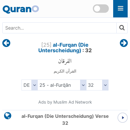
Skip to main content
Quran
O
[
25
]
al-Furqan (Die
Unterscheidung)
: 32
الفرقان
القرآن الكريم
Ads by Muslim Ad Network
al-Furqan (Die Unterscheidung) Verse
32