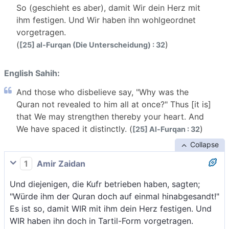
So (geschieht es aber), damit Wir dein Herz mit
ihm festigen. Und Wir haben ihn wohlgeordnet
vorgetragen.
(
)
[25] al-Furqan (Die Unterscheidung) : 32
English Sahih:
And those who disbelieve say, "Why was the
Quran not revealed to him all at once?" Thus [it is]
that We may strengthen thereby your heart. And
We have spaced it distinctly. (
)
[25] Al-Furqan : 32
Collapse
1
Amir Zaidan
Und diejenigen, die Kufr betrieben haben, sagten;
"Würde ihm der Quran doch auf einmal hinabgesandt!"
Es ist so, damit WIR mit ihm dein Herz festigen. Und
WIR haben ihn doch in Tartil-Form vorgetragen.