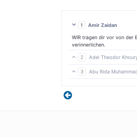
1
Amir Zaidan
WIR tragen dir vor von der
verinnerlichen.
2
Adel Theodor Khour
Wir verlesen dir aus dem Be
3
Abu Rida Muhammad 
Wir verlesen dir wahrheitsg