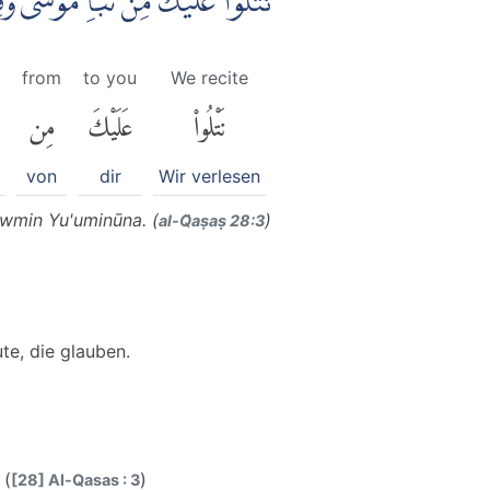
نَتْلُوْا عَلَيْكَ مِنْ نَّبَاِ مُوْسٰى وَ
from
to you
We recite
نَتْلُوا۟
عَلَيْكَ
مِن
von
dir
Wir verlesen
awmin Yu'uminūna. (
)
al-Q̈aṣaṣ 28:3
te, die glauben.
 (
)
[28] Al-Qasas : 3