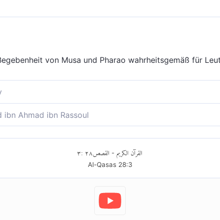
 Begebenheit von Musa und Pharao wahrheitsgemäß für Leut
y
richt über Mose und Pharao der Wahrheit entsprechend, für 
ibn Ahmad ibn Rassoul
emäß einen Teil der Geschichte von Moses und Pharao, für L
٣
:
٢٨
القصص
القرآن الكريم
-
Al-Qasas
28
:
3