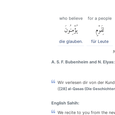
who believe
for a people
لِقَوْمٍ
يُؤْمِنُونَ
die glauben.
für Leute
A. S. F. Bubenheim and N. Elyas:
Wir verlesen dir von der Kund
(
[28] al-Qasas (Die Geschichten)
English Sahih:
We recite to you from the ne