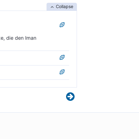
Collapse
e, die den Iman
Leute, die glauben.
eute, die glauben.