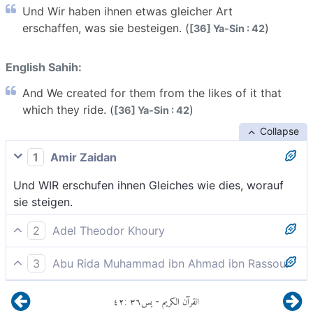
Und Wir haben ihnen etwas gleicher Art
erschaffen, was sie besteigen. (
)
[36] Ya-Sin : 42
English Sahih:
And We created for them from the likes of it that
which they ride. (
)
[36] Ya-Sin : 42
Collapse
1
Amir Zaidan
Und WIR erschufen ihnen Gleiches wie dies, worauf
sie steigen.
2
Adel Theodor Khoury
Und Wir haben ihnen etwas Gleiches geschaffen, was
3
Abu Rida Muhammad ibn Ahmad ibn Rassoul
sie besteigen.
Und Wir schufen ihnen etwas von gleicher Art, worauf
٤٢
:
٣٦
يس
القرآن الكريم
-
sie fahren.