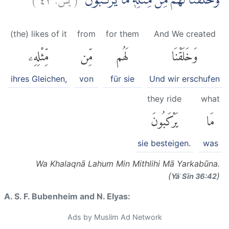
وَخَلَقْنَا لَهُمْ مِّنْ مِّثْلِهٖ مَا يَرْكَبُوْنَ
(the) likes of it
from
for them
And We created
وَخَلَقْنَا
لَهُم
مِّن
مِّثْلِهِۦ
ihres Gleichen,
von
für sie
Und wir erschufen
they ride
what
مَا
يَرْكَبُونَ
sie besteigen.
was
Wa Khalaqnā Lahum Min Mithlihi Mā Yarkabūna.
(
)
Yāʾ Sīn 36:42
A. S. F. Bubenheim and N. Elyas:
Ads by Muslim Ad Network