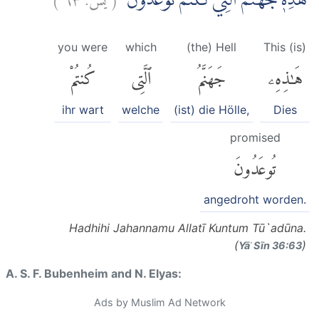
هٰذِهٖ جَهَنَّمُ الَّتِيْ كُنْتُمْ تُوْعَدُوْنَ
you were
which
(the) Hell
This (is)
هَٰذِهِۦ
جَهَنَّمُ
ٱلَّتِى
كُنتُمْ
ihr wart
welche
(ist) die Hölle,
Dies
promised
تُوعَدُونَ
angedroht worden.
Hadhihi Jahannamu Allatī Kuntum Tū`adūna.
(
)
Yāʾ Sīn 36:63
A. S. F. Bubenheim and N. Elyas:
Ads by Muslim Ad Network