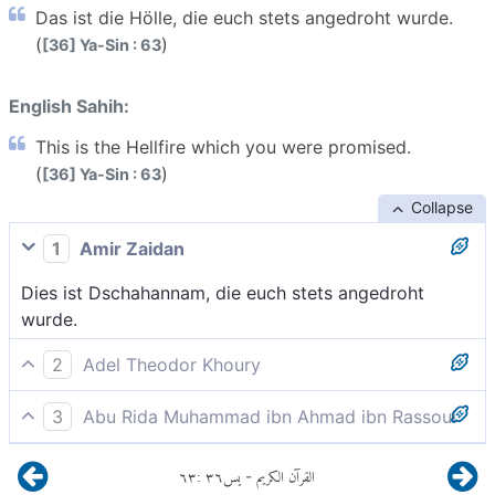
Das ist die Hölle, die euch stets angedroht wurde.
(
)
[36] Ya-Sin : 63
English Sahih:
This is the Hellfire which you were promised.
(
)
[36] Ya-Sin : 63
Collapse
1
Amir Zaidan
Dies ist Dschahannam, die euch stets angedroht
wurde.
2
Adel Theodor Khoury
Das ist die Hölle, die euch immer wieder angedroht
3
Abu Rida Muhammad ibn Ahmad ibn Rassoul
wurde.
Das ist Gahannam, die euch angedroht wurde
٦٣
:
٣٦
يس
القرآن الكريم
-