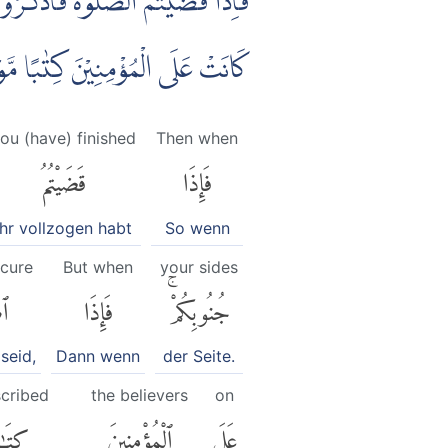
فَاِذَا قَضَيْتُمُ الصَّلٰوةَ فَاذْكُرُوا ا
كَانَتْ عَلَى الْمُؤْمِنِيْنَ كِتٰبًا مّ
ou (have) finished
Then when
فَإِذَا
قَضَيْتُمُ
ihr vollzogen habt
So wenn
ecure
But when
your sides
جُنُوبِكُمْۚ
فَإِذَا
ٱط
 seid,
Dann wenn
der Seite.
scribed
the believers
on
عَلَى
ٱلْمُؤْمِنِينَ
كِتَٰب