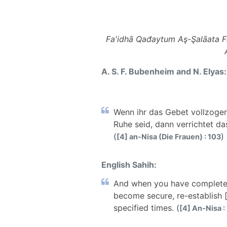
Fa'idhā Qađaytum Aş-Şalāata 
A. S. F. Bubenheim and N. Elyas:
Wenn ihr das Gebet vollzogen 
Ruhe seid, dann verrichtet d
(
)
[4] an-Nisa (Die Frauen) : 103
English Sahih:
And when you have completed 
become secure, re-establish [
specified times. (
[4] An-Nisa :