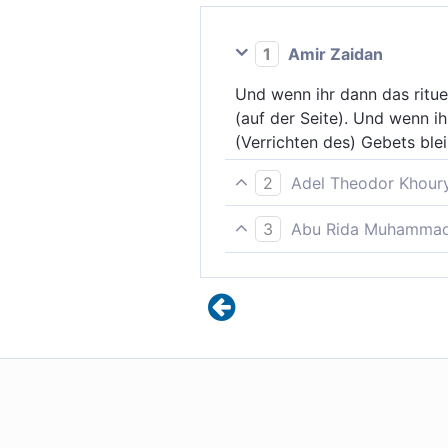
1
Amir Zaidan
Und wenn ihr dann das ritue
(auf der Seite). Und wenn i
(Verrichten des) Gebets ble
2
Adel Theodor Khour
Und wenn ihr das Gebet bee
3
Abu Rida Muhammad 
Und wenn ihr Ruhe habt, dan
Und wenn ihr das Gebet verr
festgesetzte Vorschrift.
Sicherheit seid, dann verric
Pflicht.