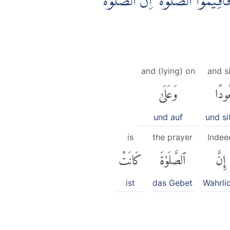
فَاَقِيْمُوا الصَّلٰوةَ ۚ اِنَّ الصَّلٰوةَ
and (lying) on
and si
ُودًا
وَعَلَىٰ
und auf
und si
is
the prayer
Indee
إِنَّ
ٱلصَّلَوٰةَ
كَانَتْ
ist
das Gebet
Wahrlic