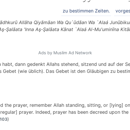
zu bestimmen Zeiten.
vorge
Fādhkurū Allāha Qiyāmāan Wa Qu`ūdāan Wa `Alaá Junūbiku
Aş-Şalāata 'Inna Aş-Şalāata Kānat `Alaá Al-Mu'uminīna Kit
Ads by Muslim Ad Network
habt, dann gedenkt Allahs stehend, sitzend und auf der Sei
as Gebet (wie üblich). Das Gebet ist den Gläubigen zu best
the prayer, remember Allah standing, sitting, or [lying] o
regular] prayer. Indeed, prayer has been decreed upon the 
)
 103