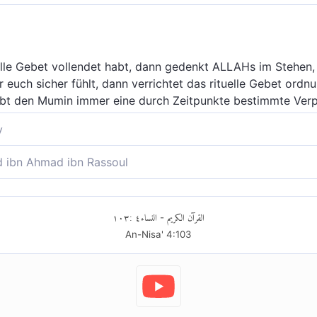
lle Gebet vollendet habt, dann gedenkt ALLAHs im Stehen,
hr euch sicher fühlt, dann verrichtet das rituelle Gebet or
ibt den Mumin immer eine durch Zeitpunkte bestimmte Verp
y
ndet habt, dann gedenket Gottes im Stehen und Sitzen und 
ibn Ahmad ibn Rassoul
n verrichtet das Gebet. Das Gebet ist für die Gläubigen ei
ichtet habt, dann gedenket Allahs im Stehen, Sitzen und im
htet das Gebet; wahrlich das Gebet zu bestimmten Zeiten is
١٠٣
:
٤
النساء
القرآن الكريم
-
An-Nisa'
4
:
103