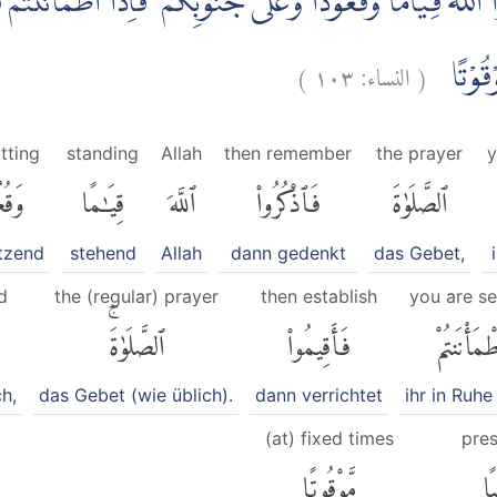
للّٰهَ قِيَامًا وَّقُعُوْدًا وَّعَلٰى جُنُوْبِكُمْ ۚ فَاِذَا اطْمَأْنَنْتُمْ 
)
١٠٣
النساء:
(
َوْقُوْتًا
tting
standing
Allah
then remember
the prayer
y
ٱلصَّلَوٰةَ
فَٱذْكُرُوا۟
ٱللَّهَ
قِيَٰمًا
وَقُع
tzend
stehend
Allah
dann gedenkt
das Gebet,
d
the (regular) prayer
then establish
you are s
ْمَأْنَنتُمْ
فَأَقِيمُوا۟
ٱلصَّلَوٰةَۚ
h,
das Gebet (wie üblich).
dann verrichtet
ihr in Ruhe
(at) fixed times
pre
ًا
مَّوْقُوتًا