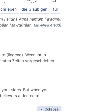
schrieben
die Gläubigen
für
m Fa'idhā Aţma'nantum Fa'aqīmū
ābāan Mawqūtāan. (
)
an-Nisāʾ 4:103
te (liegend). Wenn ihr in
immten Zeiten vorgeschrieben.
n your sides. But when you
believers a decree of
Collapse